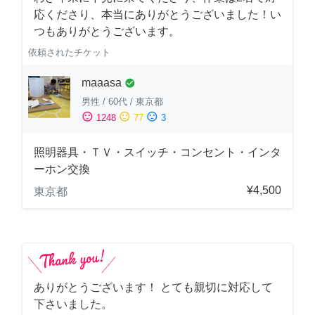
応くださり、本当にありがとうございました！い
つもありがとうございます。
依頼されたチケット
maaasa
check_circle
男性
/
60代
/
東京都
sentiment_satisfied
sentiment_neutral
sentiment_dissatisfied
1248
77
3
照明器具・ＴＶ・スイッチ・コンセント・インタ
ーホン交換
¥4,500
東京都
ありがとうございます！ とても親切に対応して
下さいました。