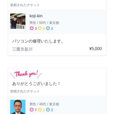
依頼されたチケット
koji-kin
男性
/
50代
/
東京都
sentiment_satisfied
sentiment_neutral
sentiment_dissatisfied
3
0
0
パソコンの修理いたします。
¥5,000
三鷹市新川
ありがとうございました！
依頼されたチケット
男性
/
40代
/
東京都
sentiment_satisfied
sentiment_neutral
sentiment_dissatisfied
7
1
0