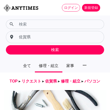
ログイン
新規登録
search
place
検索
more_horiz
全て
修理・組立
家事
TOP
▸
リクエスト
▸
佐賀県
▸
修理・組立
▸
パソコン