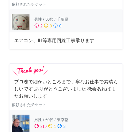
依頼されたチケット
男性
/
50代
/
千葉県
sentiment_satisfied
sentiment_neutral
sentiment_dissatisfied
2
0
0
エアコン、IH等専用回線工事承ります
プロ魂で細かいところまで丁寧なお仕事で素晴ら
しいです ありがとうございました 機会あればま
たお願いします
依頼されたチケット
男性
/
60代
/
東京都
sentiment_satisfied
sentiment_neutral
sentiment_dissatisfied
219
1
3