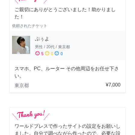
ご親切にありがとうございました！助かりまし
た！
依頼されたチケット
ぷぅよ
男性
/
20代
/
東京都
sentiment_satisfied
sentiment_neutral
sentiment_dissatisfied
5
0
0
スマホ、PC、ルーター その他周辺をお任せ下さ
い。
¥7,000
東京都
ワールドプレスで作ったサイトの設定をお願いし
ました。自分で調べながら作ったので、必要な設