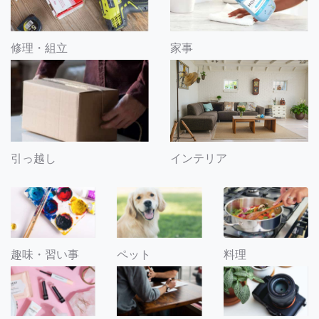
修理・組立
家事
引っ越し
インテリア
趣味・習い事
ペット
料理