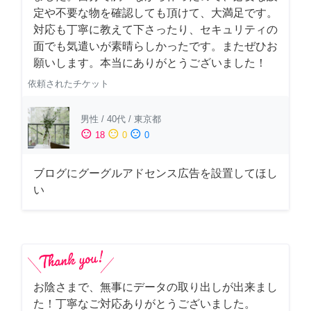
定や不要な物を確認しても頂けて、大満足です。
対応も丁寧に教えて下さったり、セキュリティの
面でも気遣いが素晴らしかったです。またぜひお
願いします。本当にありがとうございました！
依頼されたチケット
男性
/
40代
/
東京都
sentiment_satisfied
sentiment_neutral
sentiment_dissatisfied
18
0
0
ブログにグーグルアドセンス広告を設置してほし
い
お陰さまで、無事にデータの取り出しが出来まし
た！丁寧なご対応ありがとうございました。