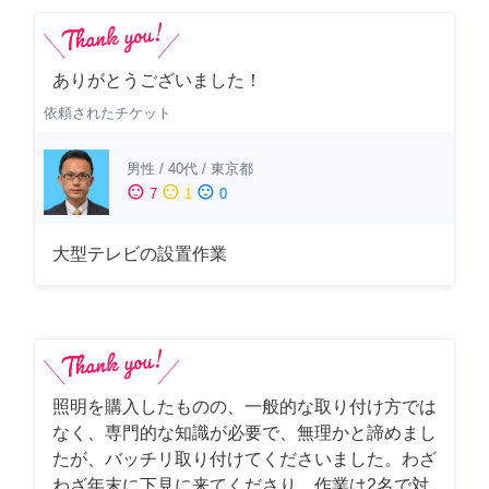
ありがとうございました！
依頼されたチケット
男性
/
40代
/
東京都
sentiment_satisfied
sentiment_neutral
sentiment_dissatisfied
7
1
0
大型テレビの設置作業
照明を購入したものの、一般的な取り付け方では
なく、専門的な知識が必要で、無理かと諦めまし
たが、バッチリ取り付けてくださいました。わざ
わざ年末に下見に来てくださり、作業は2名で対