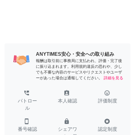
ANYTIMES安心・安全への取り組み
報酬は取引前に事務局に支払われ、評価・完了後
に振り込まれます。利用規約違反の恐れや、少し
でも不審な内容のサービスやリクエストやユーザ
ーがあった場合は通報してください。
詳細を見る
perm_phone_msg
assignment_ind
tag_faces
パトロー
本人確認
評価制度
ル
smartphone
lock
stars
番号確認
シェアワ
認定制度