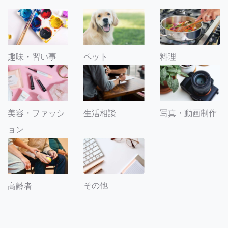
趣味・習い事
ペット
料理
美容・ファッシ
生活相談
写真・動画制作
ョン
その他
高齢者