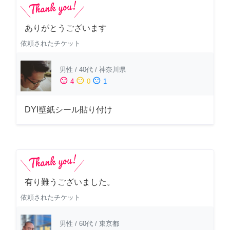
ありがとうございます
依頼されたチケット
男性
/
40代
/
神奈川県
sentiment_satisfied
sentiment_neutral
sentiment_dissatisfied
4
0
1
DYI壁紙シール貼り付け
有り難うございました。
依頼されたチケット
男性
/
60代
/
東京都