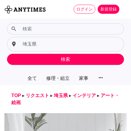
ログイン
新規登録
search
place
検索
more_horiz
全て
修理・組立
家事
TOP
▸
リクエスト
▸
埼玉県
▸
インテリア
▸
アート・
絵画