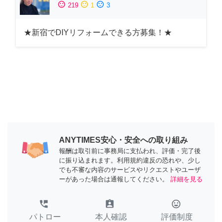
sentiment_satisfied
sentiment_neutral
sentiment_dissatisfied
219
1
3
★新宿でDIYリフォームできる方募集！★
ANYTIMES安心・安全への取り組み
報酬は取引前に事務局に支払われ、評価・完了後
に振り込まれます。利用規約違反の恐れや、少し
でも不審な内容のサービスやリクエストやユーザ
ーがあった場合は通報してください。
詳細を見る
perm_phone_msg
assignment_ind
tag_faces
パトロー
本人確認
評価制度