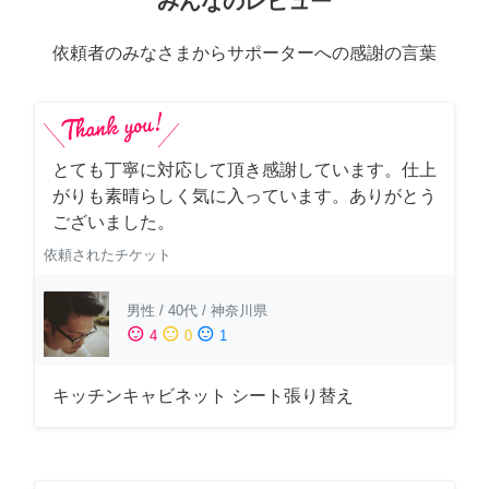
みんなのレビュー
依頼者のみなさまからサポーターへの感謝の言葉
とても丁寧に対応して頂き感謝しています。仕上
がりも素晴らしく気に入っています。ありがとう
ございました。
依頼されたチケット
男性
/
40代
/
神奈川県
sentiment_satisfied
sentiment_neutral
sentiment_dissatisfied
4
0
1
キッチンキャビネット シート張り替え