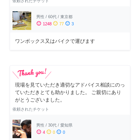
依頼されたチケット
男性
/
60代
/
東京都
sentiment_satisfied
sentiment_neutral
sentiment_dissatisfied
1248
77
3
ワンボックス又はバイクで運びます
現場を見ていただき適切なアドバイス相談にのっ
ていただきとても助かりました。 ご親切にあり
がとうございました。
依頼されたチケット
男性
/
30代
/
愛知県
sentiment_satisfied
sentiment_neutral
sentiment_dissatisfied
4
0
0