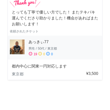
とっても丁寧で優しい方でした！ またテキパキ
運んでくださり助かりました！機会があればまた
お願いします！
依頼されたチケット
あっきぃ77
男性
/
50代
/
東京都
sentiment_satisfied
sentiment_neutral
sentiment_dissatisfied
19
0
0
都内中心に関東一円対応します
¥3,500
東京都