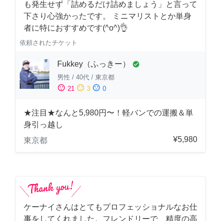
も発生せず「詰めるだけ詰めましょう」と言って
下さり心強かったです。 ミニマリストとか単身
者に特におすすめです(^o^)👌
依頼されたチケット
Fukkey（ふっきー）
check_circle
男性
/
40代
/
東京都
sentiment_satisfied
sentiment_neutral
sentiment_dissatisfied
21
3
0
★注目★なんと5,980円〜！軽バンでの運搬＆単
身引っ越し
¥5,980
東京都
ケーナイさんはとてもプロフェッショナルなお仕
事をしてくれました。フレンドリーで、精度の高