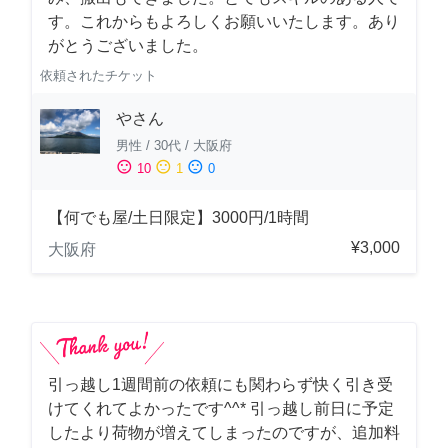
す。これからもよろしくお願いいたします。あり
がとうございました。
依頼されたチケット
やさん
男性
/
30代
/
大阪府
sentiment_satisfied
sentiment_neutral
sentiment_dissatisfied
10
1
0
【何でも屋/土日限定】3000円/1時間
¥3,000
大阪府
引っ越し1週間前の依頼にも関わらず快く引き受
けてくれてよかったです^^* 引っ越し前日に予定
したより荷物が増えてしまったのですが、追加料