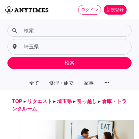
ログイン
新規登録
search
place
検索
more_horiz
全て
修理・組立
家事
TOP
▸
リクエスト
▸
埼玉県
▸
引っ越し
▸
倉庫・トラ
ンクルーム