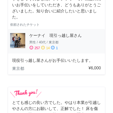
いお手伝いをしていただき、どうもありがとうご
ざいました。知り合いに紹介したいと思いまし
た。
依頼されたチケット
ケーナイ 現引っ越し屋さん
男性
/
40代
/
東京都
sentiment_satisfied
sentiment_neutral
sentiment_dissatisfied
257
14
1
現役引っ越し屋さんがお手伝いいたします。
¥6,000
東京都
とても感じの良い方でした。やはり本業が引越し
やさんの方にお願いして、正解でした！ 床を傷