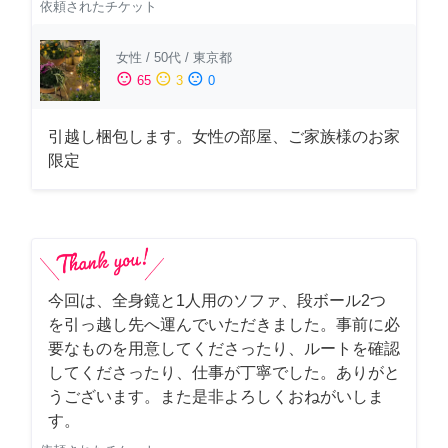
依頼されたチケット
女性
/
50代
/
東京都
sentiment_satisfied
sentiment_neutral
sentiment_dissatisfied
65
3
0
引越し梱包します。女性の部屋、ご家族様のお家
限定
今回は、全身鏡と1人用のソファ、段ボール2つ
を引っ越し先へ運んでいただきました。事前に必
要なものを用意してくださったり、ルートを確認
してくださったり、仕事が丁寧でした。ありがと
うございます。また是非よろしくおねがいしま
す。