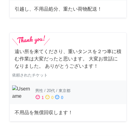
引越し、不用品処分、重たい荷物配送！
遠い所を来てくださり、重いタンスを２つ車に積
む作業は大変だったと思います。 大変お世話に
なりました。 ありがとうございます！
依頼されたチケット
男性
/
20代
/
東京都
sentiment_satisfied
sentiment_neutral
sentiment_dissatisfied
1
0
0
不用品を無償回収します！