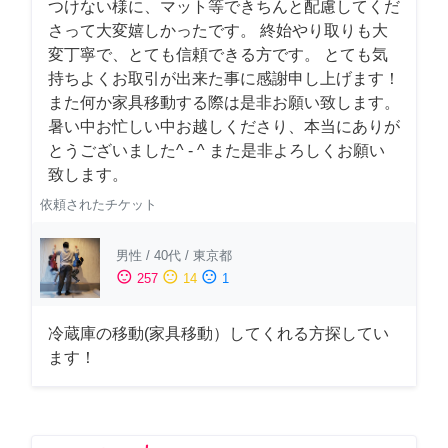
つけない様に、マット等できちんと配慮してくだ
さって大変嬉しかったです。 終始やり取りも大
変丁寧で、とても信頼できる方です。 とても気
持ちよくお取引が出来た事に感謝申し上げます！
また何か家具移動する際は是非お願い致します。
暑い中お忙しい中お越しくださり、本当にありが
とうございました^ - ^ また是非よろしくお願い
致します。
依頼されたチケット
男性
/
40代
/
東京都
sentiment_satisfied
sentiment_neutral
sentiment_dissatisfied
257
14
1
冷蔵庫の移動(家具移動）してくれる方探してい
ます！