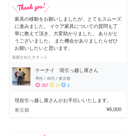
家具の移動をお願いしましたが、とてもスムーズ
に進みました。 イケア家具についての質問も丁
寧に教えて頂き、大変助かりました。 ありがと
うございました。 また機会がありましたらぜひ
お願いしたいと思います。
依頼されたチケット
ケーナイ 現引っ越し屋さん
男性
/
40代
/
東京都
sentiment_satisfied
sentiment_neutral
sentiment_dissatisfied
257
14
1
現役引っ越し屋さんがお手伝いいたします。
¥6,000
東京都