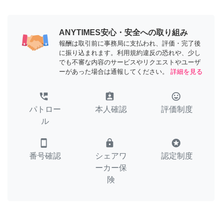
ANYTIMES安心・安全への取り組み
報酬は取引前に事務局に支払われ、評価・完了後
に振り込まれます。利用規約違反の恐れや、少し
でも不審な内容のサービスやリクエストやユーザ
ーがあった場合は通報してください。
詳細を見る
perm_phone_msg
assignment_ind
tag_faces
パトロー
本人確認
評価制度
ル
smartphone
lock
stars
番号確認
シェアワ
認定制度
ーカー保
険