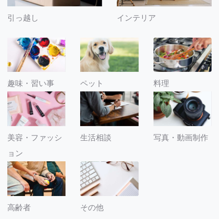
引っ越し
インテリア
趣味・習い事
ペット
料理
美容・ファッシ
生活相談
写真・動画制作
ョン
その他
高齢者