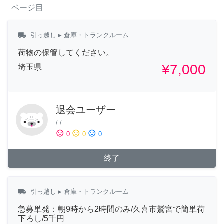
ページ目
local_shipping
引っ越し
▸ 倉庫・トランクルーム
荷物の保管してください。
¥7,000
埼玉県
退会ユーザー
/
/
sentiment_satisfied
sentiment_neutral
sentiment_dissatisfied
0
0
0
終了
local_shipping
引っ越し
▸ 倉庫・トランクルーム
急募単発：朝9時から2時間のみ/久喜市鷲宮で簡単荷
下ろし/5千円