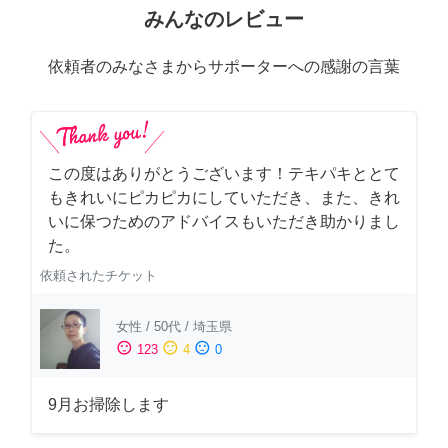
みんなのレビュー
依頼者のみなさまからサポーターへの感謝の言葉
この度はありがとうございます！テキパキととて
もきれいにピカピカにしていただき、また、きれ
いに保つためのアドバイスもいただき助かりまし
た。
依頼されたチケット
女性
/
50代
/
埼玉県
sentiment_satisfied
sentiment_neutral
sentiment_dissatisfied
123
4
0
9月お掃除します