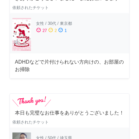
依頼されたチケット
女性
/
30代
/
東京都
sentiment_satisfied
sentiment_neutral
sentiment_dissatisfied
27
2
1
ADHDなどで片付けられない方向けの、お部屋の
お掃除
本日も完璧なお仕事をありがとうございました！
依頼されたチケット
女性
/
50代
/
埼玉県