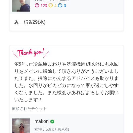
sentiment_satisfied
sentiment_neutral
sentiment_dissatisfied
123
4
0
みー様9/29(水)
依頼した冷蔵庫まわりや洗濯機周辺以外にも水回
りをメインに掃除して頂きありがとうございまし
た！また、掃除にかんするアドバイスも助かりま
した。水回りがピカピカになって家が過ごしやす
くなりました。また機会があればよろしくお願い
いたします！
依頼されたチケット
makon
check_circle
女性
/
60代
/
東京都