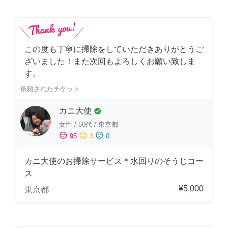
この度も丁寧に掃除をしていただきありがとうご
ざいました！また次回もよろしくお願い致しま
す。
依頼されたチケット
カニ大使
check_circle
女性
/
50代
/
東京都
sentiment_satisfied
sentiment_neutral
sentiment_dissatisfied
95
3
0
カニ大使のお掃除サービス＊水回りのそうじコー
ス
¥5,000
東京都