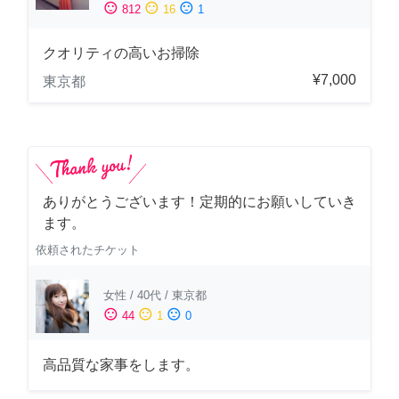
sentiment_satisfied
sentiment_neutral
sentiment_dissatisfied
812
16
1
クオリティの高いお掃除
¥7,000
東京都
ありがとうございます！定期的にお願いしていき
ます。
依頼されたチケット
女性
/
40代
/
東京都
sentiment_satisfied
sentiment_neutral
sentiment_dissatisfied
44
1
0
高品質な家事をします。