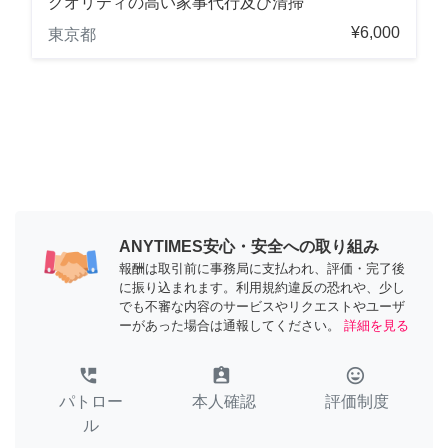
クオリティの高い家事代行及び清掃
¥6,000
東京都
ANYTIMES安心・安全への取り組み
報酬は取引前に事務局に支払われ、評価・完了後
に振り込まれます。利用規約違反の恐れや、少し
でも不審な内容のサービスやリクエストやユーザ
ーがあった場合は通報してください。
詳細を見る
perm_phone_msg
assignment_ind
tag_faces
パトロー
本人確認
評価制度
ル