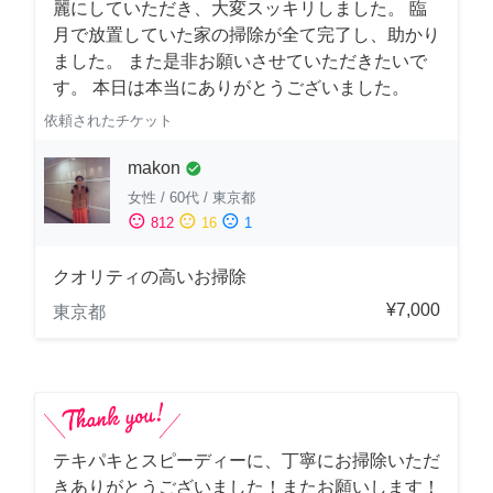
麗にしていただき、大変スッキリしました。 臨
月で放置していた家の掃除が全て完了し、助かり
ました。 また是非お願いさせていただきたいで
す。 本日は本当にありがとうございました。
依頼されたチケット
makon
check_circle
女性
/
60代
/
東京都
sentiment_satisfied
sentiment_neutral
sentiment_dissatisfied
812
16
1
クオリティの高いお掃除
¥7,000
東京都
テキパキとスピーディーに、丁寧にお掃除いただ
きありがとうございました！またお願いします！