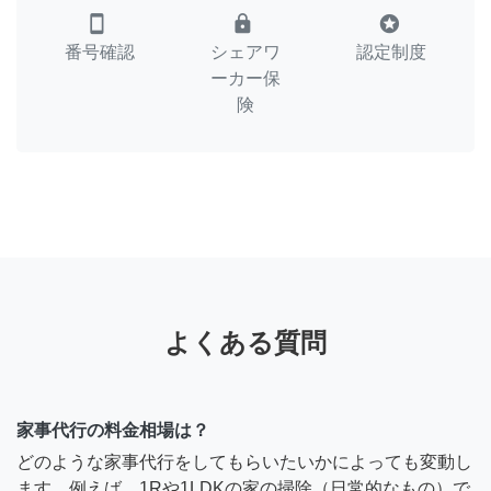
smartphone
lock
stars
番号確認
シェアワ
認定制度
ーカー保
険
よくある質問
家事代行の料金相場は？
どのような家事代行をしてもらいたいかによっても変動し
ます。例えば、1Rや1LDKの家の掃除（日常的なもの）で