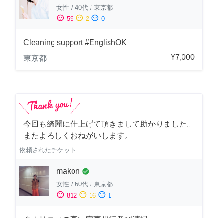
女性
/
40代
/
東京都
sentiment_satisfied
sentiment_neutral
sentiment_dissatisfied
59
2
0
Cleaning support #EnglishOK
¥7,000
東京都
今回も綺麗に仕上げて頂きまして助かりました。
またよろしくおねがいします。
依頼されたチケット
makon
check_circle
女性
/
60代
/
東京都
sentiment_satisfied
sentiment_neutral
sentiment_dissatisfied
812
16
1