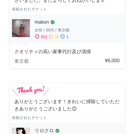
ざいました。またよろしくおねがいします
依頼されたチケット
makon
check_circle
女性
/
60代
/
東京都
sentiment_satisfied
sentiment_neutral
sentiment_dissatisfied
812
16
1
クオリティの高い家事代行及び清掃
¥6,000
東京都
ありがとうございます！きれいに掃除していただ
きありがとうございました😊
依頼されたチケット
リロクロ
check_circle