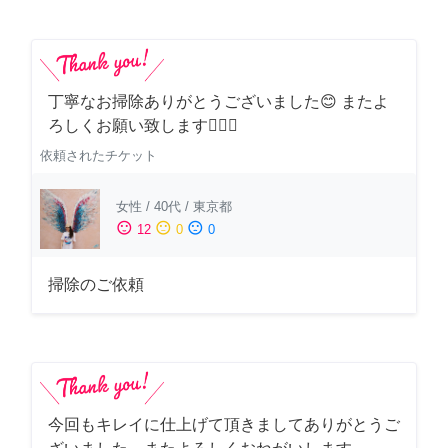
丁寧なお掃除ありがとうございました😊 またよ
ろしくお願い致します🙆‍♀️✨
依頼されたチケット
女性
/
40代
/
東京都
sentiment_satisfied
sentiment_neutral
sentiment_dissatisfied
12
0
0
掃除のご依頼
今回もキレイに仕上げて頂きましてありがとうご