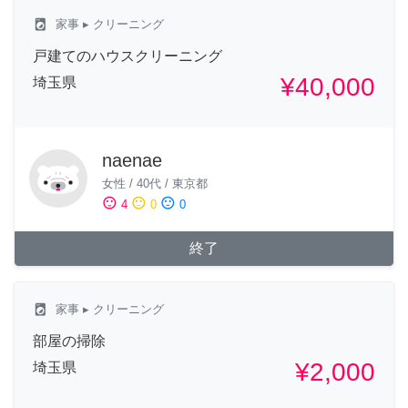
local_laundry_service
家事
▸ クリーニング
戸建てのハウスクリーニング
¥40,000
埼玉県
naenae
女性
/
40代
/
東京都
sentiment_satisfied
sentiment_neutral
sentiment_dissatisfied
4
0
0
終了
local_laundry_service
家事
▸ クリーニング
部屋の掃除
¥2,000
埼玉県