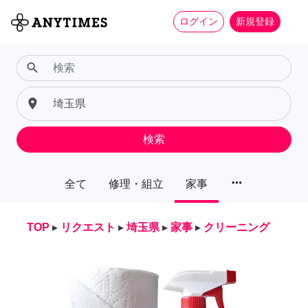
ログイン
新規登録
search
place
検索
more_horiz
全て
修理・組立
家事
TOP
▸
リクエスト
▸
埼玉県
▸
家事
▸
クリーニング