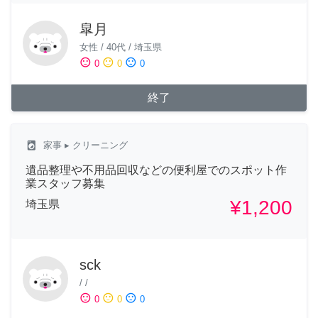
皐月
女性
/
40代
/
埼玉県
sentiment_satisfied
sentiment_neutral
sentiment_dissatisfied
0
0
0
終了
local_laundry_service
家事
▸ クリーニング
遺品整理や不用品回収などの便利屋でのスポット作
業スタッフ募集
¥1,200
埼玉県
sck
/
/
sentiment_satisfied
sentiment_neutral
sentiment_dissatisfied
0
0
0