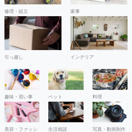
修理・組立
家事
引っ越し
インテリア
趣味・習い事
ペット
料理
美容・ファッシ
生活相談
写真・動画制作