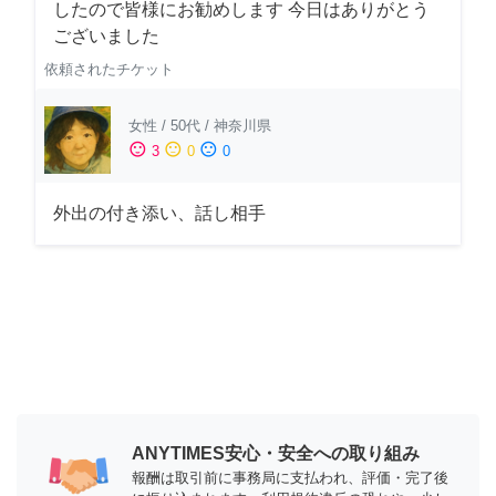
したので皆様にお勧めします 今日はありがとう
ございました
依頼されたチケット
女性
/
50代
/
神奈川県
sentiment_satisfied
sentiment_neutral
sentiment_dissatisfied
3
0
0
外出の付き添い、話し相手
ANYTIMES安心・安全への取り組み
報酬は取引前に事務局に支払われ、評価・完了後