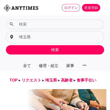
ログイン
新規登録
search
place
検索
more_horiz
全て
修理・組立
家事
TOP
▸
リクエスト
▸
埼玉県
▸
高齢者
▸
食事手伝い