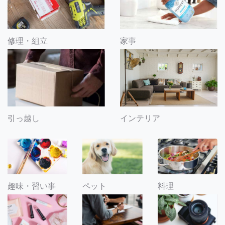
修理・組立
家事
引っ越し
インテリア
趣味・習い事
ペット
料理