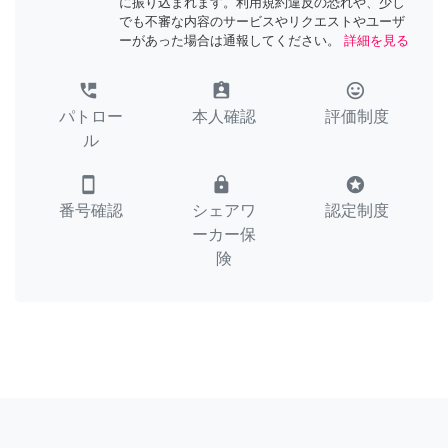
に振り込まれます。利用規約違反の恐れや、少し
でも不審な内容のサービスやリクエストやユーザ
ーがあった場合は通報してください。
詳細を見る
perm_phone_msg
assignment_ind
tag_faces
パトロー
本人確認
評価制度
ル
smartphone
lock
stars
番号確認
シェアワ
認定制度
ーカー保
険