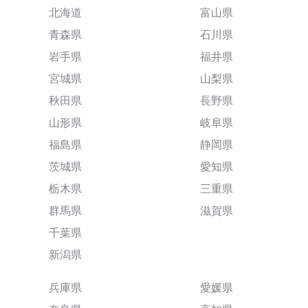
北海道
富山県
青森県
石川県
岩手県
福井県
宮城県
山梨県
秋田県
長野県
山形県
岐阜県
福島県
静岡県
茨城県
愛知県
栃木県
三重県
群馬県
滋賀県
千葉県
新潟県
兵庫県
愛媛県