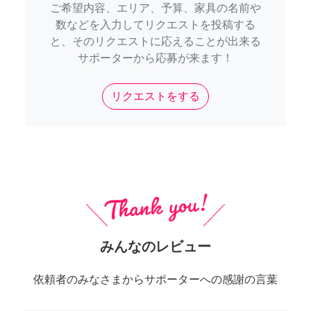
ご希望内容、エリア、予算、家具の名前や
数などを入力してリクエストを投稿する
と、そのリクエストに応えることが出来る
サポーターから応募が来ます！
リクエストをする
みんなのレビュー
依頼者のみなさまからサポーターへの感謝の言葉