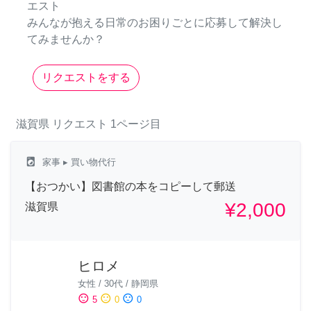
エスト
みんなが抱える日常のお困りごとに応募して解決し
てみませんか？
リクエストをする
滋賀県
リクエスト
1ページ目
local_laundry_service
家事
▸ 買い物代行
【おつかい】図書館の本をコピーして郵送
¥2,000
滋賀県
ヒロメ
女性
/
30代
/
静岡県
sentiment_satisfied
sentiment_neutral
sentiment_dissatisfied
5
0
0