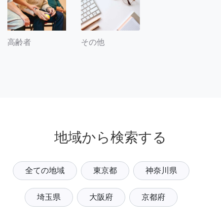
その他
高齢者
地域から検索する
全ての地域
東京都
神奈川県
埼玉県
大阪府
京都府