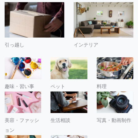
引っ越し
インテリア
趣味・習い事
ペット
料理
美容・ファッシ
生活相談
写真・動画制作
ョン