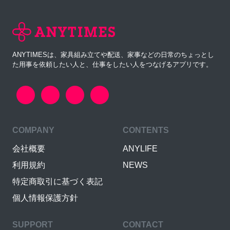
ANYTIMESは、家具組み立てや配送、家事などの日常のちょっとし
た用事を依頼したい人と、仕事をしたい人をつなげるアプリです。
COMPANY
CONTENTS
会社概要
ANYLIFE
利用規約
NEWS
特定商取引に基づく表記
個人情報保護方針
SUPPORT
CONTACT