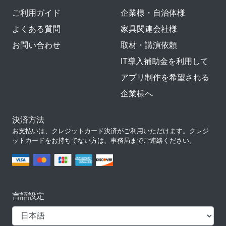
ご利用ガイド
企業様・自治体様
よくある質問
家具関連会社様
お問い合わせ
取材・講演依頼
IT導入補助金を利用して
アプリ制作を希望される
企業様へ
決済方法
お支払いは、クレジットカード決済がご利用いただけます。クレジ
ットカードをお持ちでない方は、事務局までご連絡ください。
言語設定