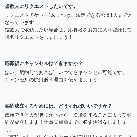
複数人にリクエストしたいです。
リクエストチケット1枚につき、決定できるのは1人までと
なっています。
複数人に依頼したい場合は、応募者をお気に入り登録して
指名リクエストをしましょう！
応募後にキャンセルはできますか？
はい、契約前であれば、いつでもキャンセル可能です。
キャンセルの際は必ず理由を伝えましょう。
契約成立するためには、どうすればいいですか？
依頼できる人が見つかったら、決済をすることによって契
約が成立します！仕事実施前までに必ず決済をしましょ
う。
お支払いは、クレジットカードがご利用いただけます。ク