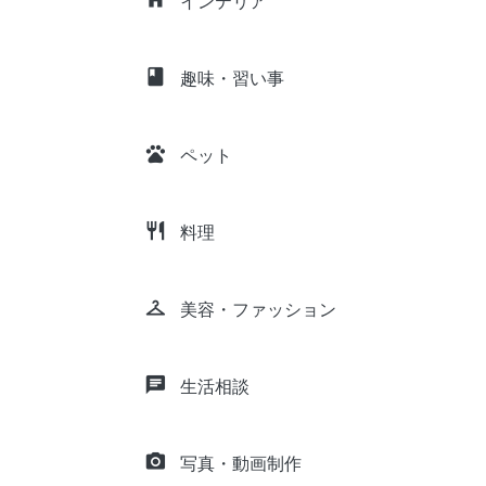
インテリア
class
趣味・習い事
pets
ペット
restaurant
料理
checkroom
美容・ファッション
chat
生活相談
camera_alt
写真・動画制作