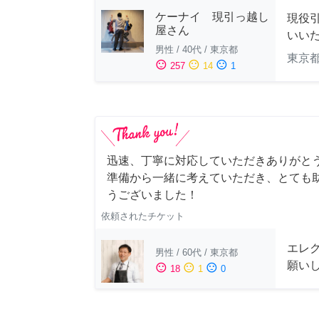
ケーナイ 現引っ越し
現役
屋さん
いい
男性
/
40代
/
東京都
東京
sentiment_satisfied
sentiment_neutral
sentiment_dissatisfied
257
14
1
迅速、丁寧に対応していただきありがとう
準備から一緒に考えていただき、とても助
うございました！
依頼されたチケット
エレ
男性
/
60代
/
東京都
願い
sentiment_satisfied
sentiment_neutral
sentiment_dissatisfied
18
1
0