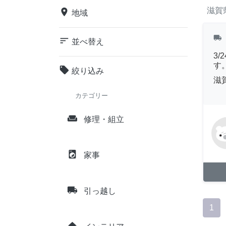
滋賀
place
地域
local_shipping
sort
並べ替え
3
す
local_offer
絞り込み
滋
カテゴリー
weekend
修理・組立
local_laundry_service
家事
local_shipping
引っ越し
1
home