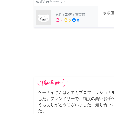
依頼されたチケット
冷凍
男性
/
30代
/
東京都
sentiment_satisfied
sentiment_neutral
sentiment_dissatisfied
4
0
0
ケーナイさんはとてもプロフェッショナ
した。フレンドリーで、精度の高いお手
うもありがとうございました。知り合い
た。