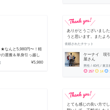
ありがとうございました
うと思います。またよろ
依頼されたチケット
★なんと5,980円〜！軽
ケーナイ 現
での運搬＆単身引っ越し
屋さん
¥5,980
都
男性
/
40代
/
東京
sentiment_satisfied
sentiment_neutral
sentiment_dissatisfied
257
14
とても感じの良い方でし