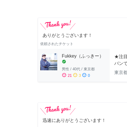
ありがとうございます！
依頼されたチケット
Fukkey（ふっきー）
★注目
check_circle
バン
男性
/
40代
/
東京都
東京
sentiment_satisfied
sentiment_neutral
sentiment_dissatisfied
21
3
0
迅速にありがとうございます！