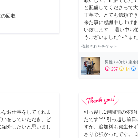
願いして、正解でした！
と配慮してくださって大
丁寧で、とても信頼でき
庫の回収
来た事に感謝申し上げま
い致します。 暑い中お
うございました^ - ^
依頼されたチケット
男性
/
40代
/
東京
sentiment_satisfied
sentiment_neutral
sentiment_dissatisfied
257
14
ルなお仕事をしてくれま
引っ越し1週間前の依頼
伝いをしていただき、ど
たです^^* 引っ越し
に紹介したいと思いまし
すが、追加料も発生せず
さり心強かったです。 