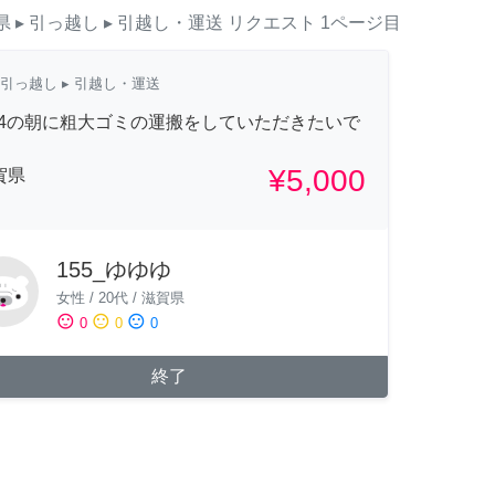
県
▸ 引っ越し
▸ 引越し・運送
リクエスト
1ページ目
引っ越し
▸ 引越し・運送
/24の朝に粗大ゴミの運搬をしていただきたいで
。
¥5,000
賀県
155_ゆゆゆ
女性
/
20代
/
滋賀県
sentiment_satisfied
sentiment_neutral
sentiment_dissatisfied
0
0
0
終了