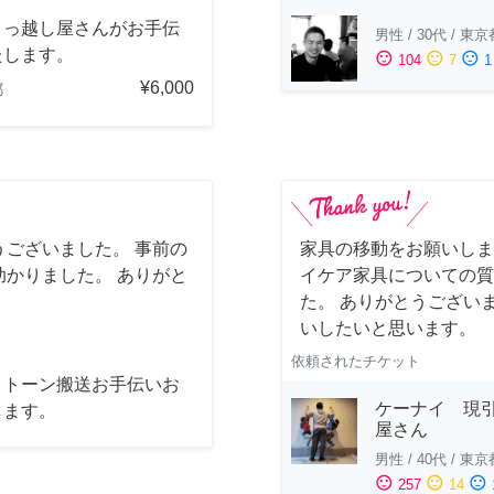
引っ越し屋さんがお手伝
男性
/
30代
/
東京
たします。
sentiment_satisfied
sentiment_neutral
sentiment_dissatisfied
104
7
1
¥6,000
都
ございました。 事前の
家具の移動をお願いしま
かりました。 ありがと
イケア家具についての質
た。 ありがとうござい
いしたいと思います。
依頼されたチケット
クトーン搬送お手伝いお
ケーナイ 現
します。
屋さん
男性
/
40代
/
東京
sentiment_satisfied
sentiment_neutral
sentiment_dissatisfied
257
14