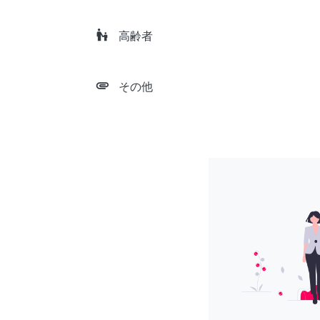
escalator_warning
高齢者
attachment
その他