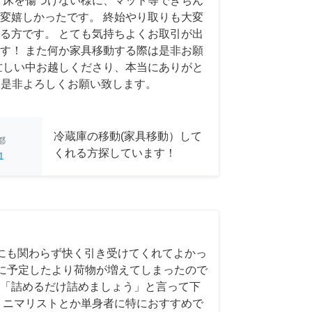
 床を傷つけない様に、マット等できちん
変嬉しかったです。 終始やり取りも大変
る方です。 とても気持ちよくお取引が出
す！ また何か家具移動する際は是非お願
忙しい中お越しくださり、本当にありがと
 また是非よろしくお願い致します。
冷蔵庫の移動(家具移動）して
都
くれる方探しています！
1
にも関わらず快く引き受けてくれてよかっ
前日に予定したより荷物が増えてしまったので
「詰めるだけ詰めましょう」と言って下
ミニマリストとか単身者に特におすすめで