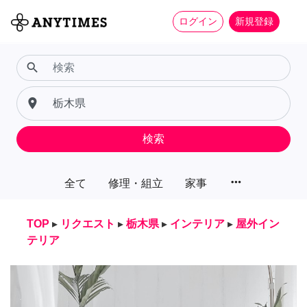
ログイン
新規登録
search
place
検索
more_horiz
全て
修理・組立
家事
TOP
▸
リクエスト
▸
栃木県
▸
インテリア
▸
屋外イン
テリア