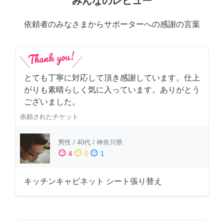
みんなのレビュー
依頼者のみなさまからサポーターへの感謝の言葉
とても丁寧に対応して頂き感謝しています。仕上
がりも素晴らしく気に入っています。ありがとう
ございました。
依頼されたチケット
男性
/
40代
/
神奈川県
sentiment_satisfied
sentiment_neutral
sentiment_dissatisfied
4
0
1
キッチンキャビネット シート張り替え