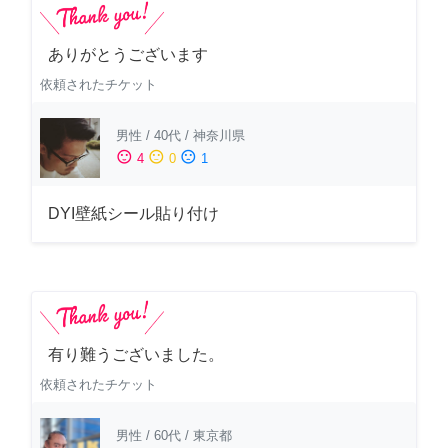
ありがとうございます
依頼されたチケット
男性
/
40代
/
神奈川県
sentiment_satisfied
sentiment_neutral
sentiment_dissatisfied
4
0
1
DYI壁紙シール貼り付け
有り難うございました。
依頼されたチケット
男性
/
60代
/
東京都