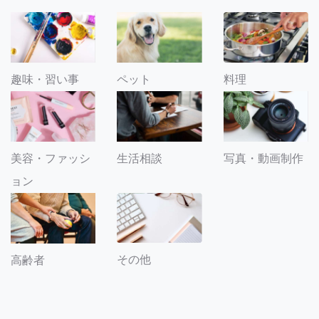
趣味・習い事
ペット
料理
美容・ファッシ
生活相談
写真・動画制作
ョン
その他
高齢者