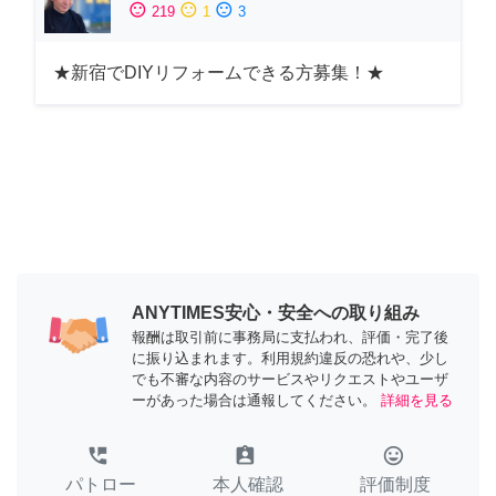
sentiment_satisfied
sentiment_neutral
sentiment_dissatisfied
219
1
3
★新宿でDIYリフォームできる方募集！★
ANYTIMES安心・安全への取り組み
報酬は取引前に事務局に支払われ、評価・完了後
に振り込まれます。利用規約違反の恐れや、少し
でも不審な内容のサービスやリクエストやユーザ
ーがあった場合は通報してください。
詳細を見る
perm_phone_msg
assignment_ind
tag_faces
パトロー
本人確認
評価制度