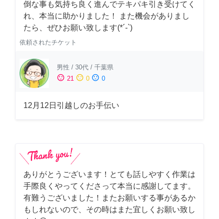
倒な事も気持ち良く進んでテキパキ引き受けてく
れ、本当に助かりました！ また機会がありまし
たら、ぜひお願い致します(*´-`)
依頼されたチケット
男性
/
30代
/
千葉県
sentiment_satisfied
sentiment_neutral
sentiment_dissatisfied
21
0
0
12月12日引越しのお手伝い
ありがとうございます！とても話しやすく作業は
手際良くやってくださって本当に感謝してます。
有難うございました！またお願いする事があるか
もしれないので、その時はまた宜しくお願い致し