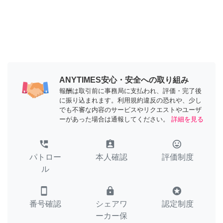
ANYTIMES安心・安全への取り組み
報酬は取引前に事務局に支払われ、評価・完了後
に振り込まれます。利用規約違反の恐れや、少し
でも不審な内容のサービスやリクエストやユーザ
ーがあった場合は通報してください。
詳細を見る
perm_phone_msg
assignment_ind
tag_faces
パトロー
本人確認
評価制度
ル
smartphone
lock
stars
番号確認
シェアワ
認定制度
ーカー保