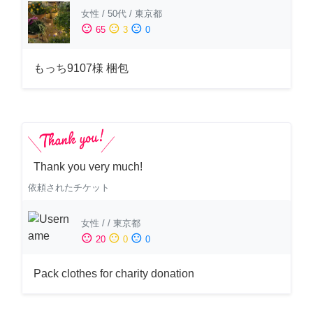
女性
/
50代
/
東京都
sentiment_satisfied
sentiment_neutral
sentiment_dissatisfied
65
3
0
もっち9107様 梱包
Thank you very much!
依頼されたチケット
女性
/
/
東京都
sentiment_satisfied
sentiment_neutral
sentiment_dissatisfied
20
0
0
Pack clothes for charity donation