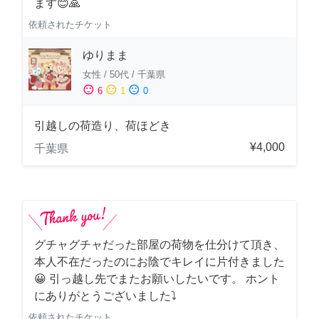
ます😊🙏
依頼されたチケット
ゆりまま
女性
/
50代
/
千葉県
sentiment_satisfied
sentiment_neutral
sentiment_dissatisfied
6
1
0
引越しの荷造り、荷ほどき
¥4,000
千葉県
グチャグチャだった部屋の荷物を仕分けて頂き、
本人不在だったのにお陰でキレイに片付きました
😀 引っ越し先でまたお願いしたいです。 ホント
にありがとうございました⤵
依頼されたチケット