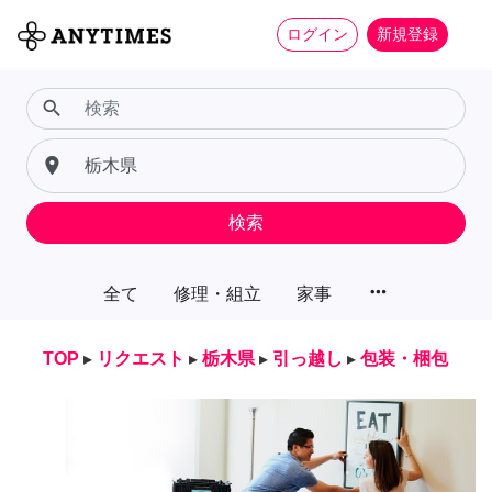
ログイン
新規登録
search
place
検索
more_horiz
全て
修理・組立
家事
TOP
▸
リクエスト
▸
栃木県
▸
引っ越し
▸
包装・梱包