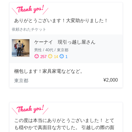
ありがとうございます！大変助かりました！
依頼されたチケット
ケーナイ 現引っ越し屋さん
男性
/
40代
/
東京都
sentiment_satisfied
sentiment_neutral
sentiment_dissatisfied
257
14
1
梱包します！家具家電などなど。
¥2,000
東京都
この度は本当にありがとうございました！ とて
も穏やかで真面目な方でした。 引越しの際の面