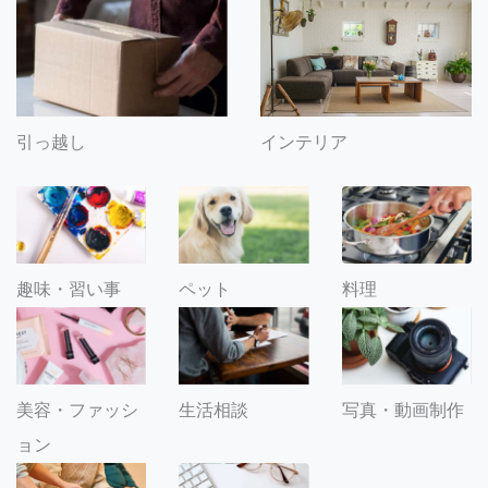
引っ越し
インテリア
趣味・習い事
ペット
料理
美容・ファッシ
生活相談
写真・動画制作
ョン