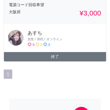
電源コード回収希望
¥3,000
大阪府
あすち
女性
/
30代
/
オンライン
sentiment_satisfied
sentiment_neutral
sentiment_dissatisfied
0
0
0
終了
1