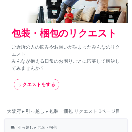
包装・梱包のリクエスト
ご近所の人の悩みやお願いが詰まったみんなのリク
エスト
みんなが抱える日常のお困りごとに応募して解決し
てみませんか？
リクエストをする
大阪府
▸ 引っ越し
▸ 包装・梱包
リクエスト
1ページ目
local_shipping
引っ越し
▸ 包装・梱包