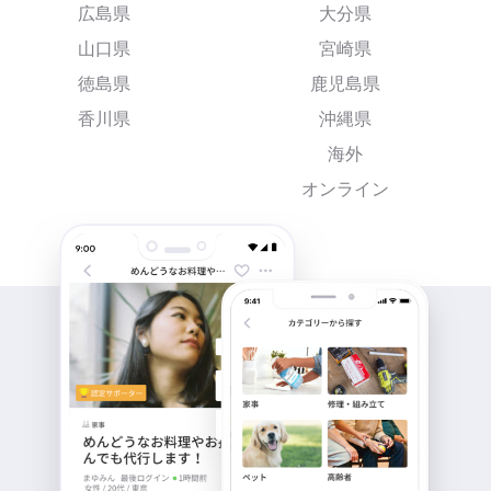
広島県
大分県
山口県
宮崎県
徳島県
鹿児島県
香川県
沖縄県
海外
オンライン