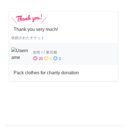
Thank you very much!
依頼されたチケット
女性
/
/
東京都
sentiment_satisfied
sentiment_neutral
sentiment_dissatisfied
20
0
0
Pack clothes for charity donation