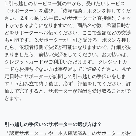
1.引っ越しのサービス一覧の中から、受けたいサービス
（サポーター）を選び、「依頼相談」ボタンを押してくだ
さい。 2.引っ越しの手伝いのサポーターと直接個別チャッ
トができるようになりますので、商品名や数、希望日時な
どをサポーターへお伝えください。ここで金額などの交渉
も可能です。 3.サポーターが「引き受ける」ボタンを押し
たら、依頼者様側で決済が可能になりますので、詳細が決
まりましたら、前払い決済をしてください。お支払いは、
クレジットカードがご利用いただけます。 クレジットカ
ードをお持ちでない方は事務局までご連絡ください。 4.予
定日時にサポーターが訪問して引っ越しの手伝いをしま
す！ 5.組み立て終了後は、必ず、評価をしてください。評
価まで完了すると、サポーターが報酬を受け取ることがで
きます。
引っ越しの手伝いのサポーターの選び方は？
「認定サポーター」や「本人確認済み」のサポーターがお