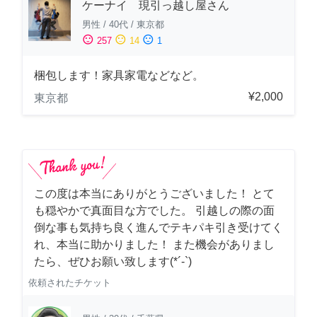
ケーナイ 現引っ越し屋さん
男性
/
40代
/
東京都
sentiment_satisfied
sentiment_neutral
sentiment_dissatisfied
257
14
1
梱包します！家具家電などなど。
¥2,000
東京都
この度は本当にありがとうございました！ とて
も穏やかで真面目な方でした。 引越しの際の面
倒な事も気持ち良く進んでテキパキ引き受けてく
れ、本当に助かりました！ また機会がありまし
たら、ぜひお願い致します(*´-`)
依頼されたチケット