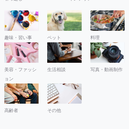
趣味・習い事
ペット
料理
美容・ファッシ
生活相談
写真・動画制作
ョン
その他
高齢者