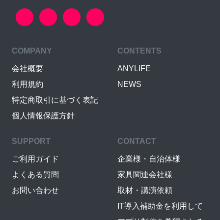
COMPANY
CONTENTS
会社概要
ANYLIFE
利用規約
NEWS
特定商取引に基づく表記
個人情報保護方針
SUPPORT
CONTACT
ご利用ガイド
企業様・自治体様
よくある質問
家具関連会社様
お問い合わせ
取材・講演依頼
IT導入補助金を利用して