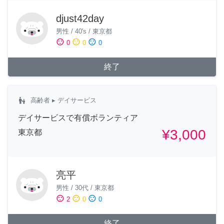
djust42day
男性
/
40's
/
東京都
sentiment_satisfied
sentiment_neutral
sentiment_dissatisfied
0
0
0
終了
escalator_warning
高齢者
▸ デイサービス
デイサービスで有償ボランティア
¥3,000
東京都
亮平
男性
/
30代
/
東京都
sentiment_satisfied
sentiment_neutral
sentiment_dissatisfied
2
0
0
終了