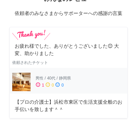
依頼者のみなさまからサポーターへの感謝の言葉
お疲れ様でした、ありがとうございました😊 大
変、助かりました
依頼されたチケット
男性
/
40代
/
静岡県
sentiment_satisfied
sentiment_neutral
sentiment_dissatisfied
1
0
0
【プロの介護士】浜松市東区で生活支援全般のお
手伝いを致します＾＾