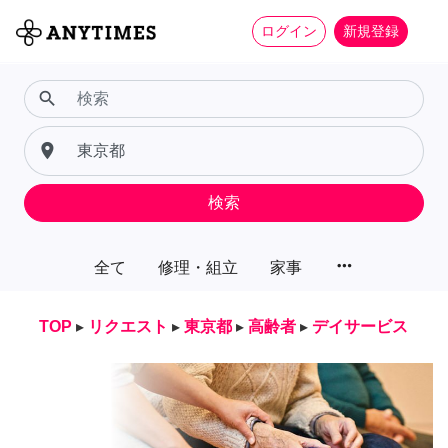
ログイン
新規登録
search
place
検索
more_horiz
全て
修理・組立
家事
TOP
▸
リクエスト
▸
東京都
▸
高齢者
▸
デイサービス