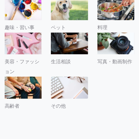
趣味・習い事
ペット
料理
美容・ファッシ
生活相談
写真・動画制作
ョン
その他
高齢者