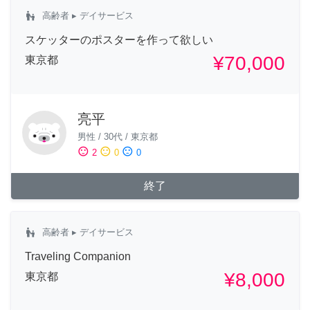
escalator_warning
高齢者
▸ デイサービス
スケッターのポスターを作って欲しい
¥70,000
東京都
亮平
男性
/
30代
/
東京都
sentiment_satisfied
sentiment_neutral
sentiment_dissatisfied
2
0
0
終了
escalator_warning
高齢者
▸ デイサービス
Traveling Companion
¥8,000
東京都