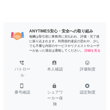
ANYTIMES安心・安全への取り組み
報酬は取引前に事務局に支払われ、評価・完了後
に振り込まれます。利用規約違反の恐れや、少し
でも不審な内容のサービスやリクエストやユーザ
ーがあった場合は通報してください。
詳細を見る
perm_phone_msg
assignment_ind
tag_faces
パトロー
本人確認
評価制度
ル
smartphone
lock
stars
番号確認
シェアワ
認定制度
ーカー保
険