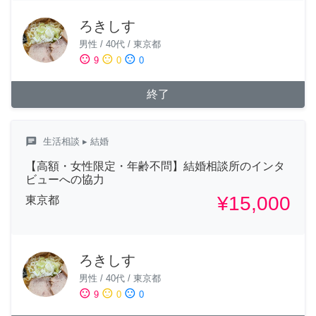
ろきしす
男性
/
40代
/
東京都
sentiment_satisfied
sentiment_neutral
sentiment_dissatisfied
9
0
0
終了
chat
生活相談
▸ 結婚
【高額・女性限定・年齢不問】結婚相談所のインタ
ビューへの協力
¥15,000
東京都
ろきしす
男性
/
40代
/
東京都
sentiment_satisfied
sentiment_neutral
sentiment_dissatisfied
9
0
0