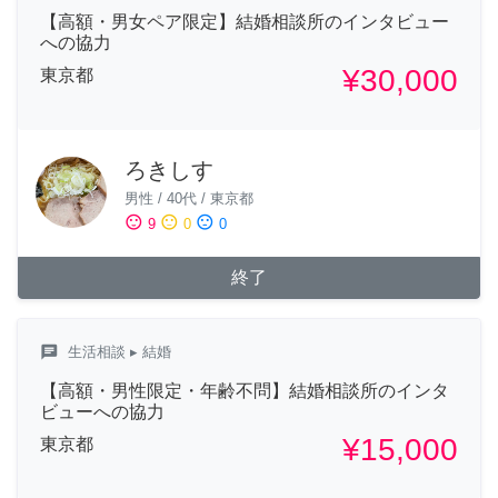
【高額・男女ペア限定】結婚相談所のインタビュー
への協力
¥30,000
東京都
ろきしす
男性
/
40代
/
東京都
sentiment_satisfied
sentiment_neutral
sentiment_dissatisfied
9
0
0
終了
chat
生活相談
▸ 結婚
【高額・男性限定・年齢不問】結婚相談所のインタ
ビューへの協力
¥15,000
東京都