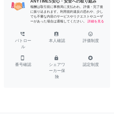
ANYTIMES安心・安全への取り組み
報酬は取引前に事務局に支払われ、評価・完了後
に振り込まれます。利用規約違反の恐れや、少し
でも不審な内容のサービスやリクエストやユーザ
ーがあった場合は通報してください。
詳細を見る
perm_phone_msg
assignment_ind
tag_faces
パトロー
本人確認
評価制度
ル
smartphone
lock
stars
番号確認
シェアワ
認定制度
ーカー保
険