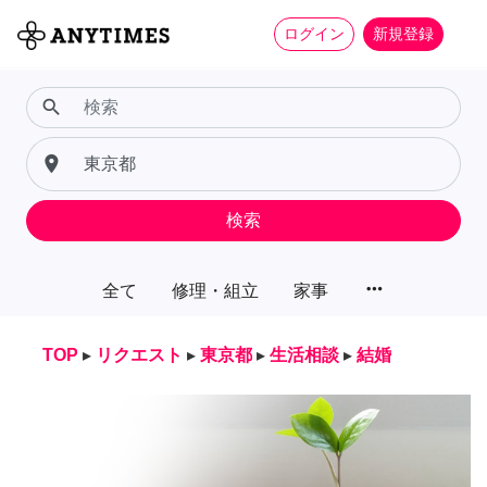
ログイン
新規登録
search
place
検索
more_horiz
全て
修理・組立
家事
TOP
▸
リクエスト
▸
東京都
▸
生活相談
▸
結婚