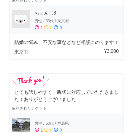
依頼されたチケット
ちぇんじ8
男性
/
30代
/
東京都
sentiment_satisfied
sentiment_neutral
sentiment_dissatisfied
1
0
0
結婚の悩み、不安な事などなど相談にのります！
¥3,000
東京都
とても話しやすく、親切に対応していただきまし
た！ありがとうございました
依頼されたチケット
男性
/
50代
/
群馬県
sentiment_satisfied
sentiment_neutral
sentiment_dissatisfied
1
0
0