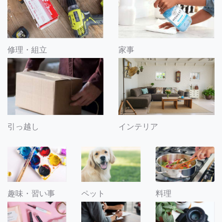
修理・組立
家事
引っ越し
インテリア
趣味・習い事
ペット
料理