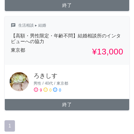
終了
chat
生活相談
▸ 結婚
【高額・男性限定・年齢不問】結婚相談所のインタ
ビューへの協力
¥13,000
東京都
ろきしす
男性
/
40代
/
東京都
sentiment_satisfied
sentiment_neutral
sentiment_dissatisfied
9
0
0
終了
1