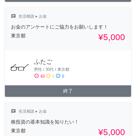
chat
生活相談
▸ お金
お金のアンケートにご協力をお願いします！
¥5,000
東京都
ふたご
男性
/
30代
/
東京都
sentiment_satisfied
sentiment_neutral
sentiment_dissatisfied
43
5
0
終了
chat
生活相談
▸ お金
株投資の基本知識を知りたい！
¥5,000
東京都