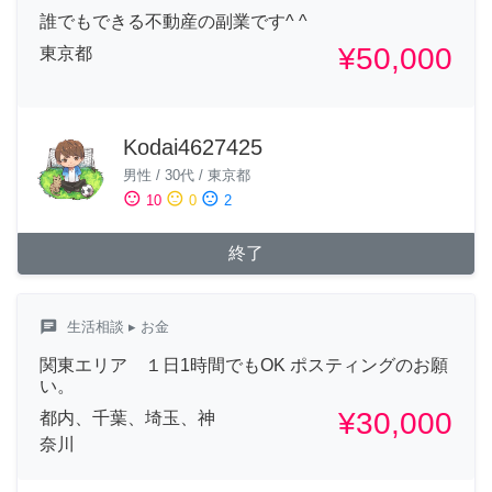
誰でもできる不動産の副業です^ ^
¥50,000
東京都
Kodai4627425
男性
/
30代
/
東京都
sentiment_satisfied
sentiment_neutral
sentiment_dissatisfied
10
0
2
終了
chat
生活相談
▸ お金
関東エリア １日1時間でもOK ポスティングのお願
い。
¥30,000
都内、千葉、埼玉、神
奈川