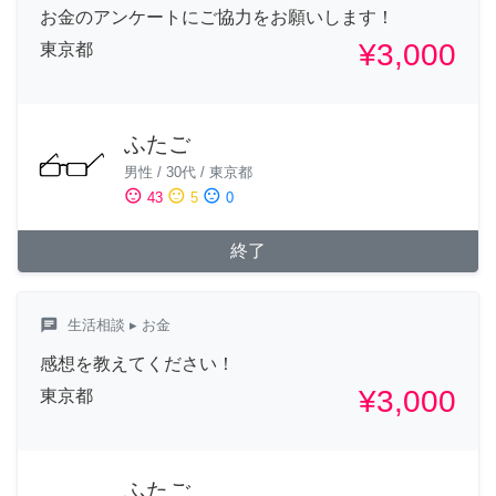
お金のアンケートにご協力をお願いします！
¥3,000
東京都
ふたご
男性
/
30代
/
東京都
sentiment_satisfied
sentiment_neutral
sentiment_dissatisfied
43
5
0
終了
chat
生活相談
▸ お金
感想を教えてください！
¥3,000
東京都
ふたご