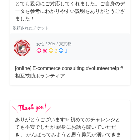
とても親切にご対応してくれました。ご自身のデ
ータを参考にわかりやすい説明をありがとうござ
ました！
依頼されたチケット
女性
/
30's
/
東京都
sentiment_satisfied
sentiment_neutral
sentiment_dissatisfied
86
2
1
[online] E-commerce consulting #volunteerhelp #
相互扶助ボランティア
ありがとうございます✨ 初めてのチャレンジと
ても不安でしたが 親身にお話を聞いていただ
き、 がんばってみようと思う勇気が湧いてきま