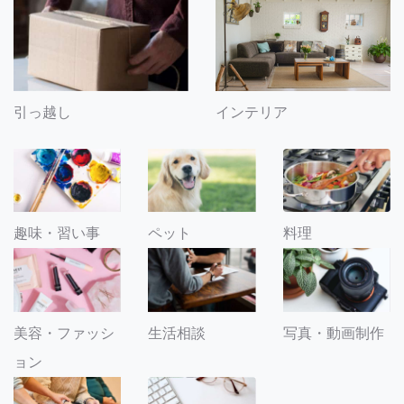
引っ越し
インテリア
趣味・習い事
ペット
料理
美容・ファッシ
生活相談
写真・動画制作
ョン