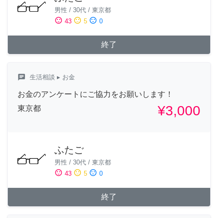
男性
/
30代
/
東京都
sentiment_satisfied
sentiment_neutral
sentiment_dissatisfied
43
5
0
終了
chat
生活相談
▸ お金
お金のアンケートにご協力をお願いします！
¥3,000
東京都
ふたご
男性
/
30代
/
東京都
sentiment_satisfied
sentiment_neutral
sentiment_dissatisfied
43
5
0
終了