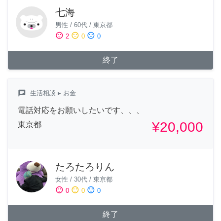
七海
男性
/
60代
/
東京都
sentiment_satisfied
sentiment_neutral
sentiment_dissatisfied
2
0
0
終了
chat
生活相談
▸ お金
電話対応をお願いしたいです、、、
¥20,000
東京都
たろたろりん
女性
/
30代
/
東京都
sentiment_satisfied
sentiment_neutral
sentiment_dissatisfied
0
0
0
終了