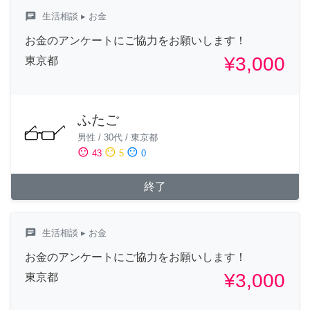
chat
生活相談
▸ お金
お金のアンケートにご協力をお願いします！
¥3,000
東京都
ふたご
男性
/
30代
/
東京都
sentiment_satisfied
sentiment_neutral
sentiment_dissatisfied
43
5
0
終了
chat
生活相談
▸ お金
お金のアンケートにご協力をお願いします！
¥3,000
東京都