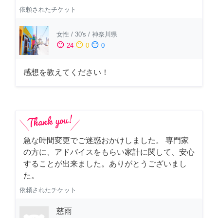
依頼されたチケット
女性
/
30's
/
神奈川県
sentiment_satisfied
sentiment_neutral
sentiment_dissatisfied
24
0
0
感想を教えてください！
急な時間変更でご迷惑おかけしました。 専門家
の方に、アドバイスをもらい家計に関して、安心
することが出来ました。ありがとうございまし
た。
依頼されたチケット
慈雨