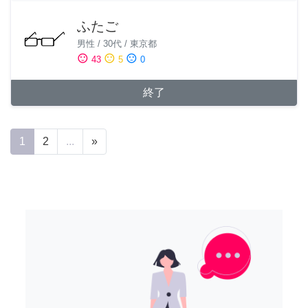
ふたご
男性
/
30代
/
東京都
sentiment_satisfied
sentiment_neutral
sentiment_dissatisfied
43
5
0
終了
1
2
...
»