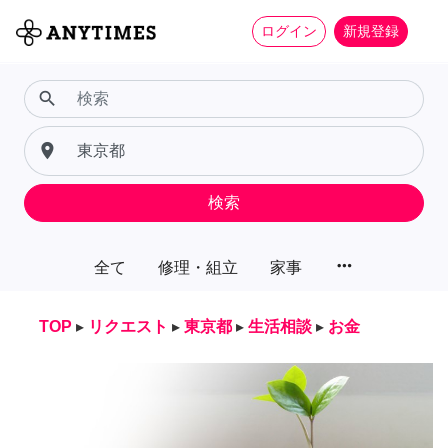
ログイン
新規登録
search
place
検索
more_horiz
全て
修理・組立
家事
TOP
▸
リクエスト
▸
東京都
▸
生活相談
▸
お金