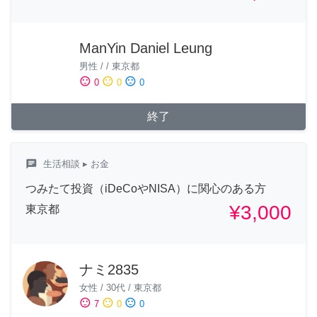
ManYin Daniel Leung
男性
/
/
東京都
sentiment_satisfied
sentiment_neutral
sentiment_dissatisfied
0
0
0
終了
chat
生活相談
▸ お金
つみたて投資（iDeCoやNISA）に関心のある方
¥3,000
東京都
ナミ2835
女性
/
30代
/
東京都
sentiment_satisfied
sentiment_neutral
sentiment_dissatisfied
7
0
0