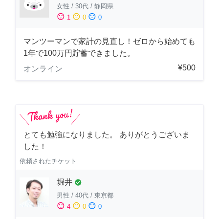
女性
/
30代
/
静岡県
sentiment_satisfied
sentiment_neutral
sentiment_dissatisfied
1
0
0
マンツーマンで家計の見直し！ゼロから始めても
1年で100万円貯蓄できました。
¥500
オンライン
とても勉強になりました。 ありがとうございま
した！
依頼されたチケット
堀井
check_circle
男性
/
40代
/
東京都
sentiment_satisfied
sentiment_neutral
sentiment_dissatisfied
4
0
0