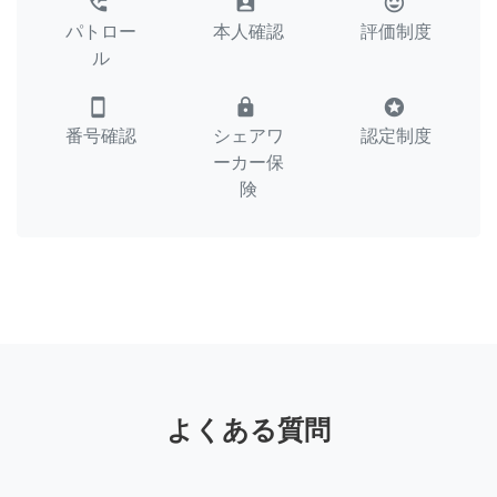
perm_phone_msg
assignment_ind
tag_faces
パトロー
本人確認
評価制度
ル
smartphone
lock
stars
番号確認
シェアワ
認定制度
ーカー保
険
よくある質問