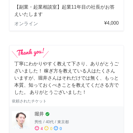
【副業・起業相談室】起業11年目の社長がお答
えいたします
¥4,000
オンライン
丁寧にわかりやすく教えて下さり、ありがとうご
ざいました！ 稼ぎ方を教えている人はたくさん
いますが、堀井さんはそれだけでは無く、もっと
本質、知っておくべきことを教えてくださる方で
した。 ありがとうございました！
依頼されたチケット
堀井
check_circle
男性
/
40代
/
東京都
sentiment_satisfied
sentiment_neutral
sentiment_dissatisfied
4
0
0