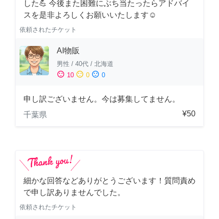
した💪 今後また困難にぶち当たったらアドバイ
スを是非よろしくお願いいたします☺️
依頼されたチケット
AI物販
男性
/
40代
/
北海道
sentiment_satisfied
sentiment_neutral
sentiment_dissatisfied
10
0
0
申し訳ございません。今は募集してません。
¥50
千葉県
細かな回答などありがとうございます！質問責め
で申し訳ありませんでした。
依頼されたチケット