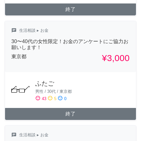
終了
chat
生活相談
▸ お金
30〜40代の女性限定！お金のアンケートにご協力お
願いします！
¥3,000
東京都
ふたご
男性
/
30代
/
東京都
sentiment_satisfied
sentiment_neutral
sentiment_dissatisfied
43
5
0
終了
chat
生活相談
▸ お金