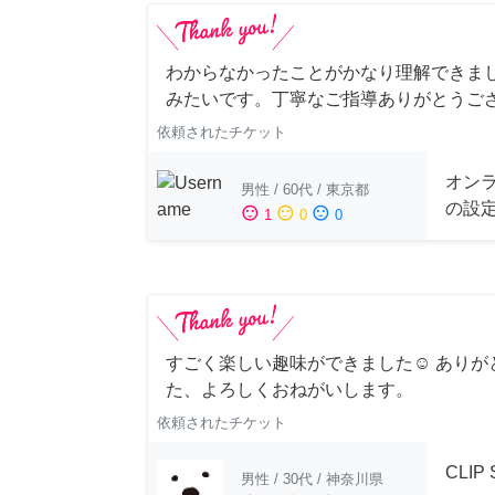
わからなかったことがかなり理解できま
みたいです。丁寧なご指導ありがとうご
依頼されたチケット
オンラ
男性
/
60代
/
東京都
の設
sentiment_satisfied
sentiment_neutral
sentiment_dissatisfied
1
0
0
すごく楽しい趣味ができました☺︎ ありが
た、よろしくおねがいします。
依頼されたチケット
CLIP
男性
/
30代
/
神奈川県