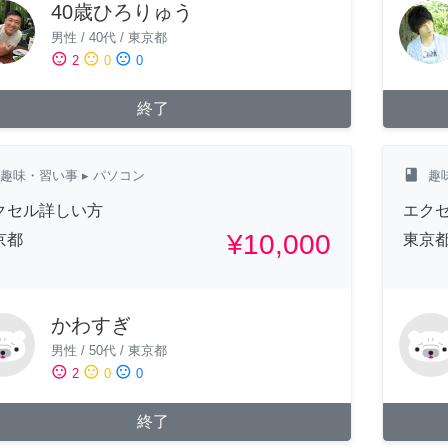
40歳ひろりゅう
男性
/
40代
/
東京都
sentiment_satisfied
sentiment_neutral
sentiment_dissatisfied
2
0
0
終了
class
趣味・習い事
▸ パソコン
趣
クセル詳しい方
エク
¥10,000
京都
東京
かわすぎ
男性
/
50代
/
東京都
sentiment_satisfied
sentiment_neutral
sentiment_dissatisfied
2
0
0
終了