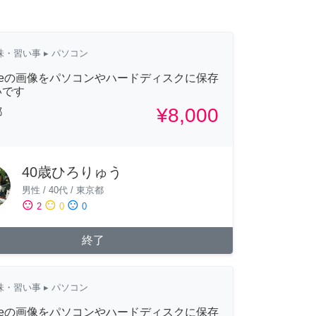
味・習い事
▸ パソコン
oneの画像をパソコンやハードディスクに保存
いです
¥8,000
都
40歳ひろりゅう
男性
/
40代
/
東京都
sentiment_satisfied
sentiment_neutral
sentiment_dissatisfied
2
0
0
終了
味・習い事
▸ パソコン
oneの画像をパソコンやハードディスクに保存