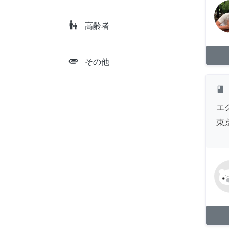
escalator_warning
高齢者
attachment
その他
class
エ
東