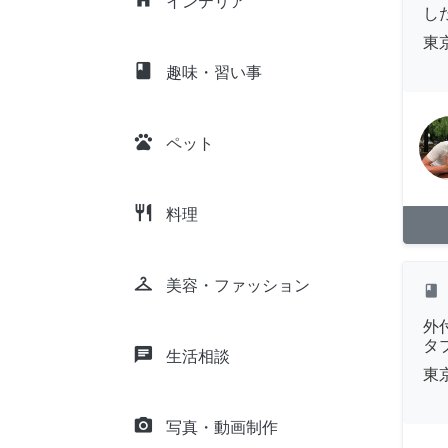
インテリア
し
東
class
趣味・習い事
pets
ペット
restaurant
料理
checkroom
美容・ファッション
class
外
タ
chat
生活相談
東
camera_alt
写真・動画制作