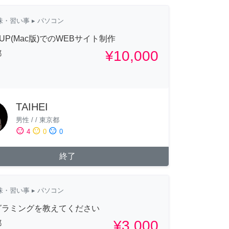
味・習い事
▸ パソコン
D UP(Mac版)でのWEBサイト制作
¥10,000
都
TAIHEI
男性
/
/
東京都
sentiment_satisfied
sentiment_neutral
sentiment_dissatisfied
4
0
0
終了
味・習い事
▸ パソコン
グラミングを教えてください
¥3,000
都