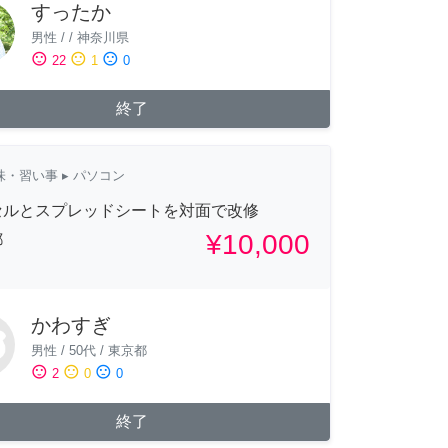
すったか
男性
/
/
神奈川県
sentiment_satisfied
sentiment_neutral
sentiment_dissatisfied
22
1
0
終了
味・習い事
▸ パソコン
セルとスプレッドシートを対面で改修
¥10,000
都
かわすぎ
男性
/
50代
/
東京都
sentiment_satisfied
sentiment_neutral
sentiment_dissatisfied
2
0
0
終了