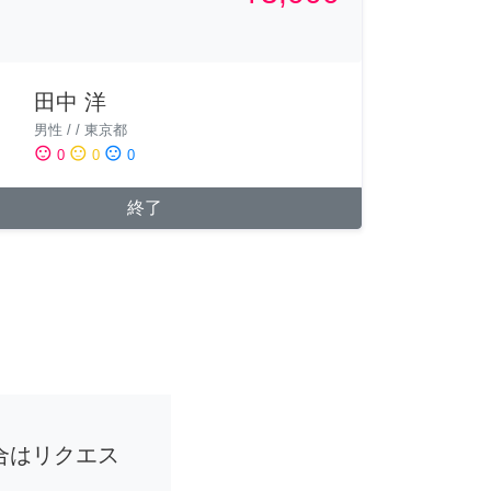
田中 洋
男性
/
/
東京都
sentiment_satisfied
sentiment_neutral
sentiment_dissatisfied
0
0
0
終了
合はリクエス