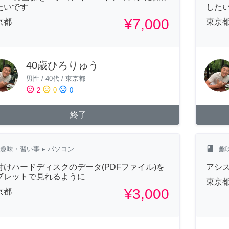
たいです
した
¥7,000
京都
東京
40歳ひろりゅう
男性
/
40代
/
東京都
sentiment_satisfied
sentiment_neutral
sentiment_dissatisfied
2
0
0
終了
class
趣味・習い事
▸ パソコン
趣
付けハードディスクのデータ(PDFファイル)を
アシ
ブレットで見れるように
東京
¥3,000
京都