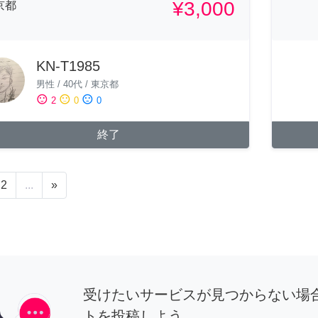
¥3,000
京都
KN-T1985
男性
/
40代
/
東京都
sentiment_satisfied
sentiment_neutral
sentiment_dissatisfied
2
0
0
終了
2
...
»
受けたいサービスが見つからない場
トを投稿しよう