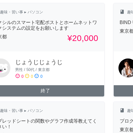
class
趣味・習い事
▸ パソコン
趣
クシルのスマート宅配ポストとホームネットワ
BIN
クシステムの設定をお願いします
東京
¥20,000
京都
じょうじじょうじ
男性
/
50代
/
東京都
sentiment_satisfied
sentiment_neutral
sentiment_dissatisfied
0
0
0
終了
class
趣味・習い事
▸ パソコン
趣
プレッドシートの関数やグラフ作成等教えてく
プロ
さい！
東京