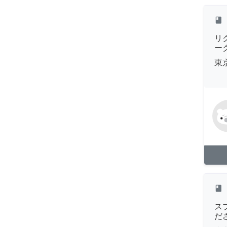
class
リ
ー
東
class
ス
だ