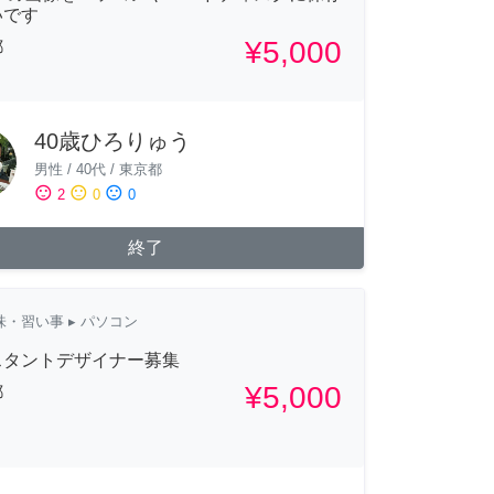
いです
¥5,000
都
40歳ひろりゅう
男性
/
40代
/
東京都
sentiment_satisfied
sentiment_neutral
sentiment_dissatisfied
2
0
0
終了
味・習い事
▸ パソコン
スタントデザイナー募集
¥5,000
都