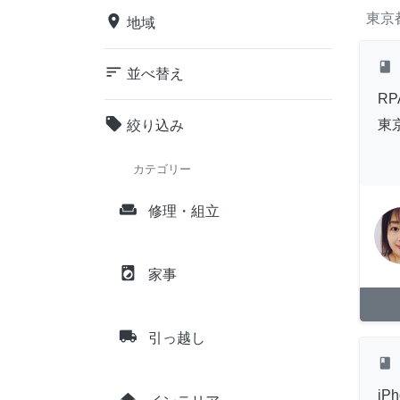
東京
place
地域
class
sort
並べ替え
RP
local_offer
東
絞り込み
カテゴリー
weekend
修理・組立
local_laundry_service
家事
local_shipping
引っ越し
class
i
home