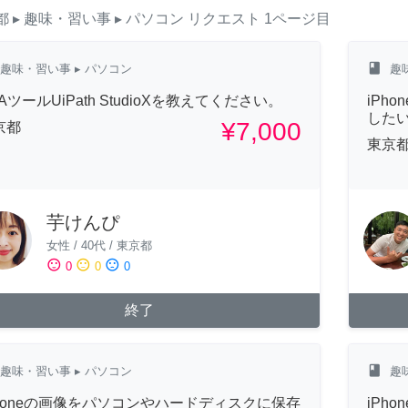
都
▸ 趣味・習い事
▸ パソコン
リクエスト
1ページ目
class
趣味・習い事
▸ パソコン
趣
AツールUiPath StudioXを教えてください。
iPh
した
¥7,000
京都
東京
芋けんぴ
女性
/
40代
/
東京都
sentiment_satisfied
sentiment_neutral
sentiment_dissatisfied
0
0
0
終了
class
趣味・習い事
▸ パソコン
趣
Phoneの画像をパソコンやハードディスクに保存
iPh