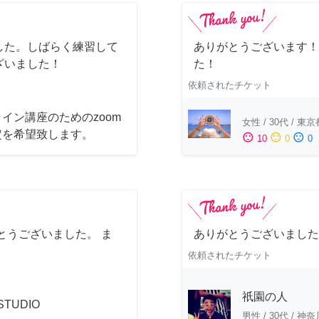
した。しばらく練習して
ありがとうございます！
ざいました！
た！
依頼されたチケット
イン講座のためのzoom
女性
/
30代
/
東京
定を希望致します。
sentiment_satisfied
sentiment_neutral
sentiment_dissatisfied
10
0
0
とうございました。 ま
ありがとうございました
依頼されたチケット
祇園の人
 STUDIO
男性
/
30代
/
神奈