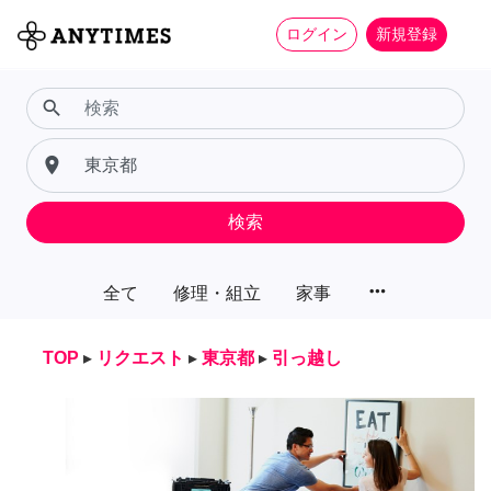
ログイン
新規登録
search
place
検索
more_horiz
全て
修理・組立
家事
TOP
▸
リクエスト
▸
東京都
▸
引っ越し