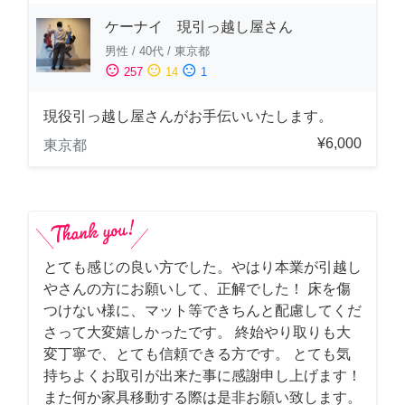
ケーナイ 現引っ越し屋さん
男性
/
40代
/
東京都
sentiment_satisfied
sentiment_neutral
sentiment_dissatisfied
257
14
1
現役引っ越し屋さんがお手伝いいたします。
¥6,000
東京都
とても感じの良い方でした。やはり本業が引越し
やさんの方にお願いして、正解でした！ 床を傷
つけない様に、マット等できちんと配慮してくだ
さって大変嬉しかったです。 終始やり取りも大
変丁寧で、とても信頼できる方です。 とても気
持ちよくお取引が出来た事に感謝申し上げます！
また何か家具移動する際は是非お願い致します。