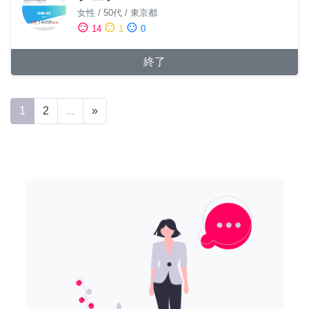
女性
/
50代
/
東京都
sentiment_satisfied
sentiment_neutral
sentiment_dissatisfied
14
1
0
終了
1
2
...
»