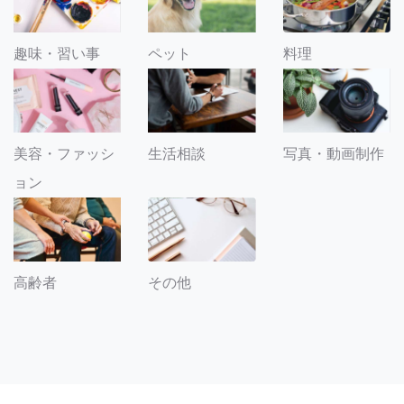
趣味・習い事
ペット
料理
美容・ファッシ
生活相談
写真・動画制作
ョン
その他
高齢者