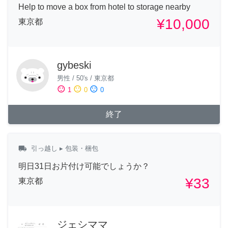
Help to move a box from hotel to storage nearby
¥10,000
東京都
gybeski
男性
/
50's
/
東京都
sentiment_satisfied
sentiment_neutral
sentiment_dissatisfied
1
0
0
終了
local_shipping
引っ越し
▸ 包装・梱包
明日31日お片付け可能でしょうか？
¥33
東京都
ジェシママ