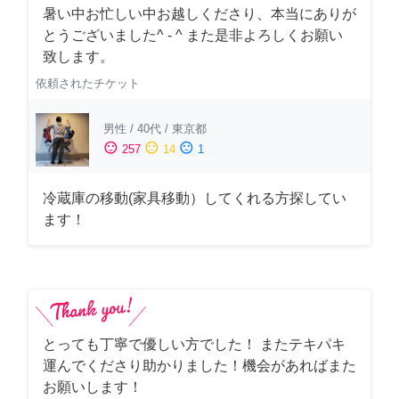
暑い中お忙しい中お越しくださり、本当にありが
とうございました^ - ^ また是非よろしくお願い
致します。
依頼されたチケット
男性
/
40代
/
東京都
sentiment_satisfied
sentiment_neutral
sentiment_dissatisfied
257
14
1
冷蔵庫の移動(家具移動）してくれる方探してい
ます！
とっても丁寧で優しい方でした！ またテキパキ
運んでくださり助かりました！機会があればまた
お願いします！