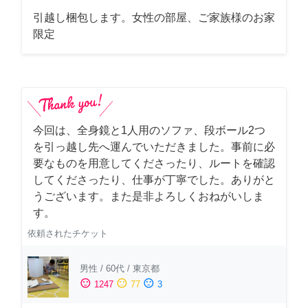
引越し梱包します。女性の部屋、ご家族様のお家
限定
今回は、全身鏡と1人用のソファ、段ボール2つ
を引っ越し先へ運んでいただきました。事前に必
要なものを用意してくださったり、ルートを確認
してくださったり、仕事が丁寧でした。ありがと
うございます。また是非よろしくおねがいしま
す。
依頼されたチケット
男性
/
60代
/
東京都
sentiment_satisfied
sentiment_neutral
sentiment_dissatisfied
1247
77
3