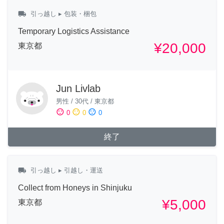
local_shipping
引っ越し
▸ 包装・梱包
Temporary Logistics Assistance
¥20,000
東京都
Jun Livlab
男性
/
30代
/
東京都
sentiment_satisfied
sentiment_neutral
sentiment_dissatisfied
0
0
0
終了
local_shipping
引っ越し
▸ 引越し・運送
Collect from Honeys in Shinjuku
¥5,000
東京都