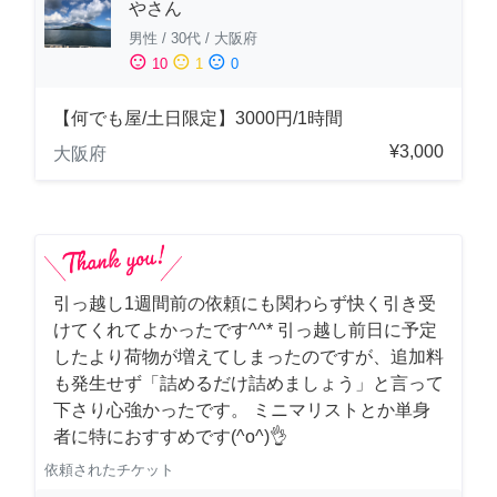
やさん
男性
/
30代
/
大阪府
sentiment_satisfied
sentiment_neutral
sentiment_dissatisfied
10
1
0
【何でも屋/土日限定】3000円/1時間
¥3,000
大阪府
引っ越し1週間前の依頼にも関わらず快く引き受
けてくれてよかったです^^* 引っ越し前日に予定
したより荷物が増えてしまったのですが、追加料
も発生せず「詰めるだけ詰めましょう」と言って
下さり心強かったです。 ミニマリストとか単身
者に特におすすめです(^o^)👌
依頼されたチケット