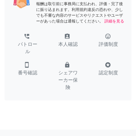
報酬は取引前に事務局に支払われ、評価・完了後
に振り込まれます。利用規約違反の恐れや、少し
でも不審な内容のサービスやリクエストやユーザ
ーがあった場合は通報してください。
詳細を見る
perm_phone_msg
assignment_ind
tag_faces
パトロー
本人確認
評価制度
ル
smartphone
lock
stars
番号確認
シェアワ
認定制度
ーカー保
険