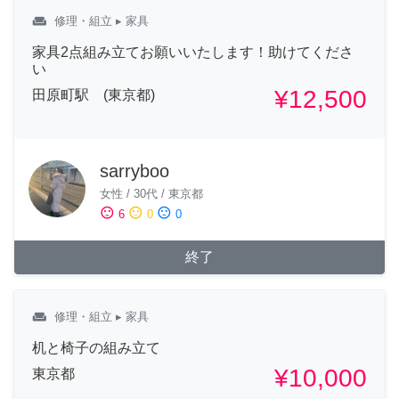
weekend
修理・組立
▸ 家具
家具2点組み立てお願いいたします！助けてくださ
い
¥12,500
田原町駅 (東京都)
sarryboo
女性
/
30代
/
東京都
sentiment_satisfied
sentiment_neutral
sentiment_dissatisfied
6
0
0
終了
weekend
修理・組立
▸ 家具
机と椅子の組み立て
¥10,000
東京都