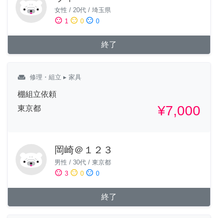
女性
/
20代
/
埼玉県
sentiment_satisfied
sentiment_neutral
sentiment_dissatisfied
1
0
0
終了
weekend
修理・組立
▸ 家具
棚組立依頼
¥7,000
東京都
岡崎＠１２３
男性
/
30代
/
東京都
sentiment_satisfied
sentiment_neutral
sentiment_dissatisfied
3
0
0
終了