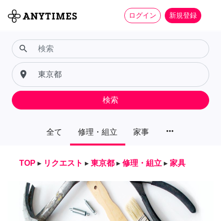
ログイン
新規登録
search
place
検索
more_horiz
全て
修理・組立
家事
TOP
▸
リクエスト
▸
東京都
▸
修理・組立
▸
家具