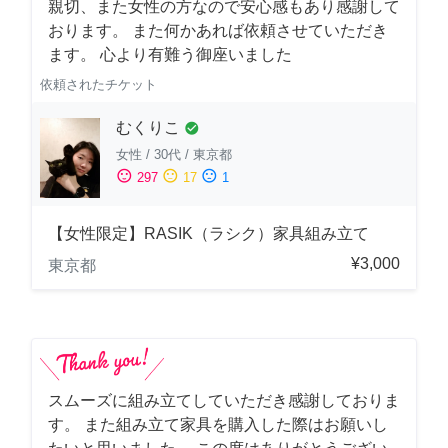
親切、また女性の方なので安心感もあり感謝して
おります。 また何かあれば依頼させていただき
ます。 心より有難う御座いました
依頼されたチケット
むくりこ
check_circle
女性
/
30代
/
東京都
sentiment_satisfied
sentiment_neutral
sentiment_dissatisfied
297
17
1
【女性限定】RASIK（ラシク）家具組み立て
¥3,000
東京都
スムーズに組み立てしていただき感謝しておりま
す。 また組み立て家具を購入した際はお願いし