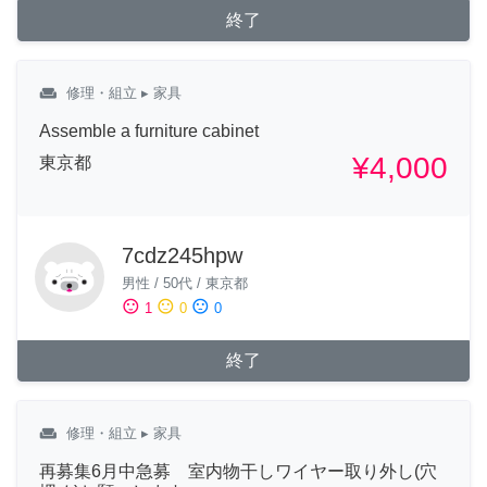
終了
weekend
修理・組立
▸ 家具
Assemble a furniture cabinet
¥4,000
東京都
7cdz245hpw
男性
/
50代
/
東京都
sentiment_satisfied
sentiment_neutral
sentiment_dissatisfied
1
0
0
終了
weekend
修理・組立
▸ 家具
再募集6月中急募 室内物干しワイヤー取り外し(穴