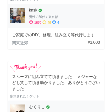
knsk
check_circle
男性
/
50代
/
東京都
sentiment_satisfied
sentiment_neutral
sentiment_dissatisfied
1670
49
4
ご家庭でのDIY、修理、組み立て等代行します
¥3,000
関東近郊
スムーズに組み立てて頂きました！ メジャーな
ども貸して頂き助かりました、ありがとうござい
ました！
依頼されたチケット
むくりこ
check_circle