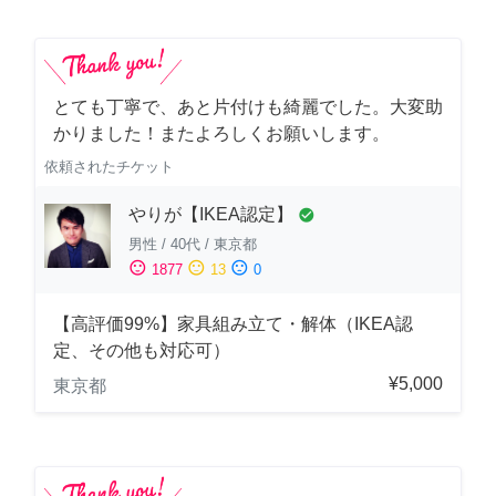
とても丁寧で、あと片付けも綺麗でした。大変助
かりました！またよろしくお願いします。
依頼されたチケット
やりが【IKEA認定】
check_circle
男性
/
40代
/
東京都
sentiment_satisfied
sentiment_neutral
sentiment_dissatisfied
1877
13
0
【高評価99%】家具組み立て・解体（IKEA認
定、その他も対応可）
¥5,000
東京都