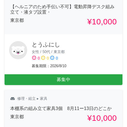
【ヘルニアのため手伝い不可】電動昇降デスク組み
立て・液タブ設置・
¥10,000
東京都
とうふにし
女性
/
50代
/
東京都
sentiment_satisfied
sentiment_neutral
sentiment_dissatisfied
0
0
0
募集期限
：
2026/8/10
募集中
weekend
修理・組立
▸ 家具
本棚系の組み立て家具3個 8月11ー13日のどこか
¥10,000
東京都