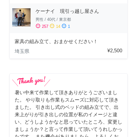
ケーナイ 現引っ越し屋さん
男性
/
40代
/
東京都
sentiment_satisfied
sentiment_neutral
sentiment_dissatisfied
257
14
1
家具の組み立て、おまかせください！
¥2,500
埼玉県
暑い中来て作業して頂きありがとうございまし
た。 やり取りも作業もスムーズに対応して頂き
ました。 引き出し式のベッドの組み立てで、出
来上がりが引き出しの位置が私のイメージと違
い、どうしようかなと思っていたところ、変更し
ましょうか？と言って作業して頂いてうれしかっ
たです。 また機会がありましたら、よろしくお