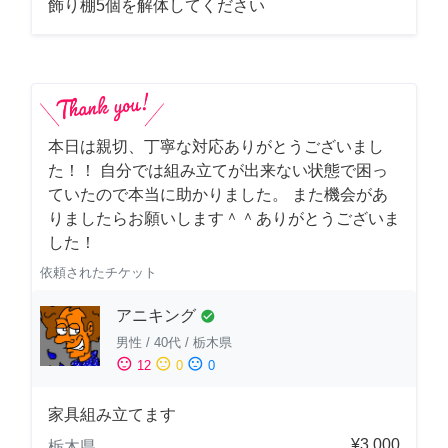
飾り棚5個を解体してください
本日は親切、丁寧な対応ありがとうございまし
た！！ 自分では組み立てが出来ない状態で困っ
ていたので本当に助かりました。 また機会があ
りましたらお願いします＾＾ありがとうございま
した！
依頼されたチケット
アニキング
check_circle
男性
/
40代
/
栃木県
sentiment_satisfied
sentiment_neutral
sentiment_dissatisfied
12
0
0
家具組み立てます
¥3,000
栃木県