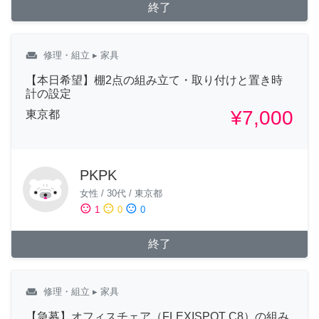
終了
weekend
修理・組立
▸ 家具
【本日希望】棚2点の組み立て・取り付けと置き時
計の設定
¥7,000
東京都
PKPK
女性
/
30代
/
東京都
sentiment_satisfied
sentiment_neutral
sentiment_dissatisfied
1
0
0
終了
weekend
修理・組立
▸ 家具
【急募】オフィスチェア（FLEXISPOT C8）の組み