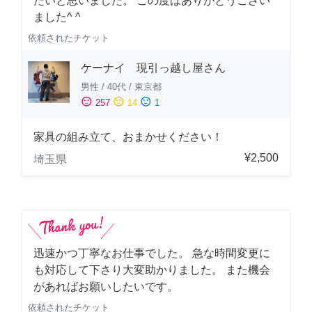
たいと思いました。 この度はありがとうござい
ました^ ^
依頼されたチケット
ケーナイ 現引っ越し屋さん
男性
/
40代
/
東京都
sentiment_satisfied
sentiment_neutral
sentiment_dissatisfied
257
14
1
家具の組み立て、おまかせください！
¥2,500
埼玉県
迅速かつ丁寧なお仕事でした。 急な時間変更に
も対応して下さり大変助かりました。 また機会
があればお願いしたいです。
依頼されたチケット