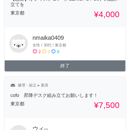
立てを
¥4,000
東京都
nmaika0409
女性
/
30代
/
東京都
sentiment_satisfied
sentiment_neutral
sentiment_dissatisfied
2
0
0
終了
weekend
修理・組立
▸ 家具
cofo 昇降デスク組み立てお願いします！
¥7,500
東京都
ウィ--