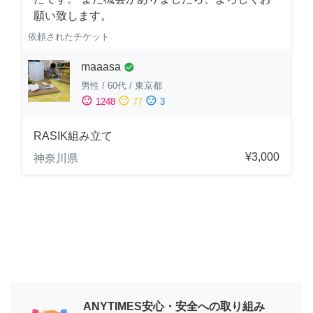
願い致します。
依頼されたチケット
maaasa
check_circle
男性
/
60代
/
東京都
sentiment_satisfied
sentiment_neutral
sentiment_dissatisfied
1248
77
3
RASIK組み立て
¥3,000
神奈川県
ANYTIMES安心・安全への取り組み