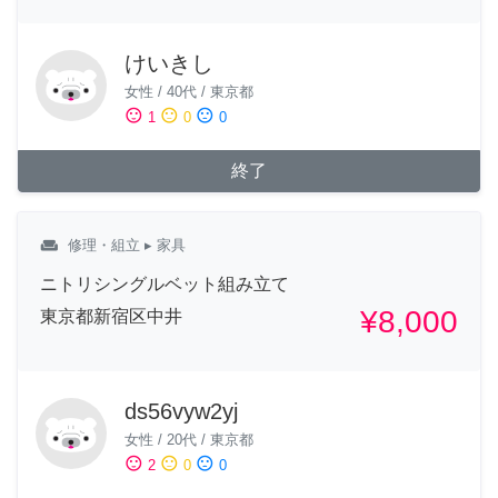
けいきし
女性
/
40代
/
東京都
sentiment_satisfied
sentiment_neutral
sentiment_dissatisfied
1
0
0
終了
weekend
修理・組立
▸ 家具
ニトリシングルベット組み立て
¥8,000
東京都新宿区中井
ds56vyw2yj
女性
/
20代
/
東京都
sentiment_satisfied
sentiment_neutral
sentiment_dissatisfied
2
0
0