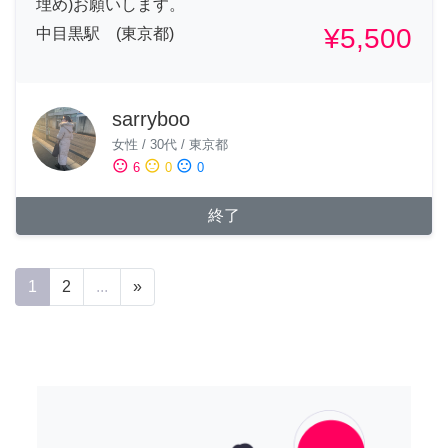
埋め)お願いします。
¥5,500
中目黒駅 (東京都)
sarryboo
女性
/
30代
/
東京都
sentiment_satisfied
sentiment_neutral
sentiment_dissatisfied
6
0
0
終了
1
2
...
»