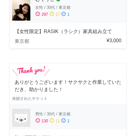
女性
/
30代
/
東京都
sentiment_satisfied
sentiment_neutral
sentiment_dissatisfied
297
17
1
【女性限定】RASIK（ラシク）家具組み立て
¥3,000
東京都
ありがとうございます！サクサクと作業していた
だき、助かりました！
依頼されたチケット
男性
/
30代
/
東京都
sentiment_satisfied
sentiment_neutral
sentiment_dissatisfied
130
11
1