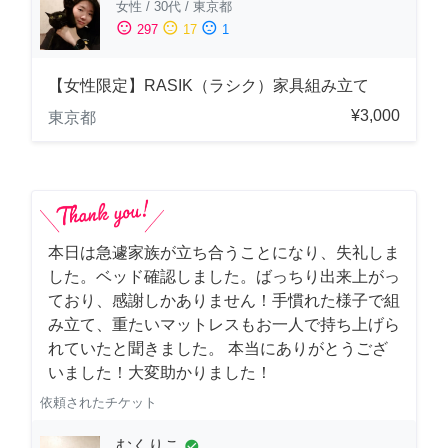
女性
/
30代
/
東京都
sentiment_satisfied
sentiment_neutral
sentiment_dissatisfied
297
17
1
【女性限定】RASIK（ラシク）家具組み立て
¥3,000
東京都
本日は急遽家族が立ち合うことになり、失礼しま
した。ベッド確認しました。ばっちり出来上がっ
ており、感謝しかありません！手慣れた様子で組
み立て、重たいマットレスもお一人で持ち上げら
れていたと聞きました。 本当にありがとうござ
いました！大変助かりました！
依頼されたチケット
むくりこ
check_circle