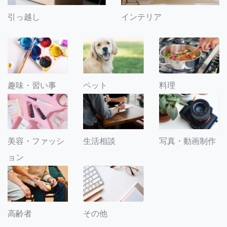
引っ越し
インテリア
趣味・習い事
ペット
料理
美容・ファッシ
生活相談
写真・動画制作
ョン
その他
高齢者