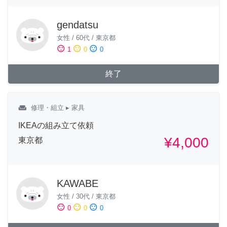
gendatsu
女性
/
60代
/
東京都
sentiment_satisfied
sentiment_neutral
sentiment_dissatisfied
1
0
0
終了
weekend
修理・組立
▸ 家具
IKEAの組み立て依頼
¥4,000
東京都
KAWABE
女性
/
30代
/
東京都
sentiment_satisfied
sentiment_neutral
sentiment_dissatisfied
0
0
0