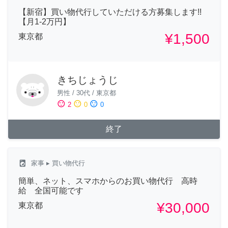
【新宿】買い物代行していただける方募集します!!
【月1-2万円】
¥1,500
東京都
きちじょうじ
男性
/
30代
/
東京都
sentiment_satisfied
sentiment_neutral
sentiment_dissatisfied
2
0
0
終了
local_laundry_service
家事
▸ 買い物代行
簡単、ネット、スマホからのお買い物代行 高時
給 全国可能です
¥30,000
東京都