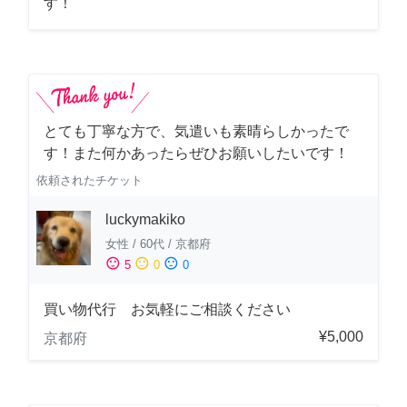
す！
とても丁寧な方で、気遣いも素晴らしかったで
す！また何かあったらぜひお願いしたいです！
依頼されたチケット
luckymakiko
女性
/
60代
/
京都府
sentiment_satisfied
sentiment_neutral
sentiment_dissatisfied
5
0
0
買い物代行 お気軽にご相談ください
¥5,000
京都府