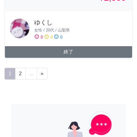
ゆくし
女性
/
20代
/
山梨県
sentiment_satisfied
sentiment_neutral
sentiment_dissatisfied
0
0
0
終了
1
2
...
»