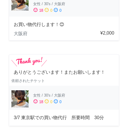
女性
/
30's
/
大阪府
sentiment_satisfied
sentiment_neutral
sentiment_dissatisfied
18
0
0
お買い物代行します！😊
¥2,000
大阪府
ありがとうございます！またお願いします！
依頼されたチケット
女性
/
30's
/
大阪府
sentiment_satisfied
sentiment_neutral
sentiment_dissatisfied
18
0
0
3/7 東京駅での買い物代行 所要時間 30分