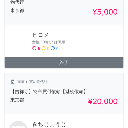
物代行
¥5,000
東京都
ヒロメ
女性
/
30代
/
静岡県
sentiment_satisfied
sentiment_neutral
sentiment_dissatisfied
5
0
0
終了
local_laundry_service
家事
▸ 買い物代行
【吉祥寺】簡単買付依頼【継続依頼】
¥20,000
東京都
きちじょうじ