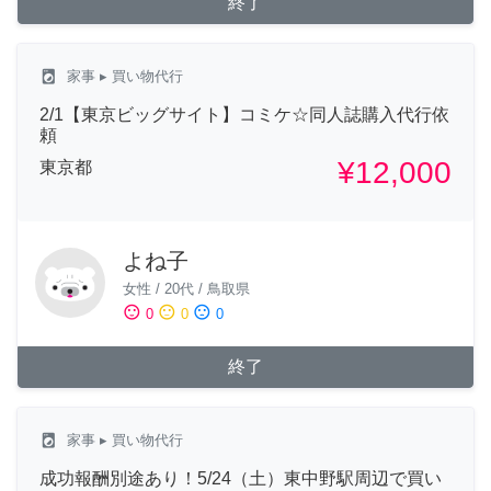
終了
local_laundry_service
家事
▸ 買い物代行
2/1【東京ビッグサイト】コミケ☆同人誌購入代行依
頼
¥12,000
東京都
よね子
女性
/
20代
/
鳥取県
sentiment_satisfied
sentiment_neutral
sentiment_dissatisfied
0
0
0
終了
local_laundry_service
家事
▸ 買い物代行
成功報酬別途あり！5/24（土）東中野駅周辺で買い