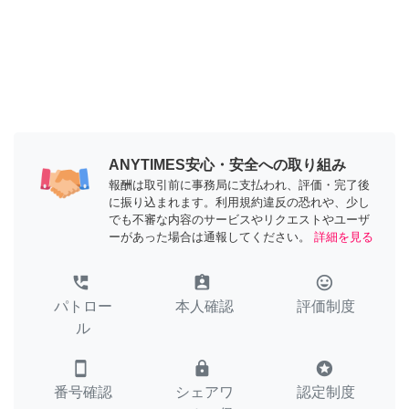
ANYTIMES安心・安全への取り組み
報酬は取引前に事務局に支払われ、評価・完了後
に振り込まれます。利用規約違反の恐れや、少し
でも不審な内容のサービスやリクエストやユーザ
ーがあった場合は通報してください。
詳細を見る
perm_phone_msg
assignment_ind
tag_faces
パトロー
本人確認
評価制度
ル
smartphone
lock
stars
番号確認
シェアワ
認定制度