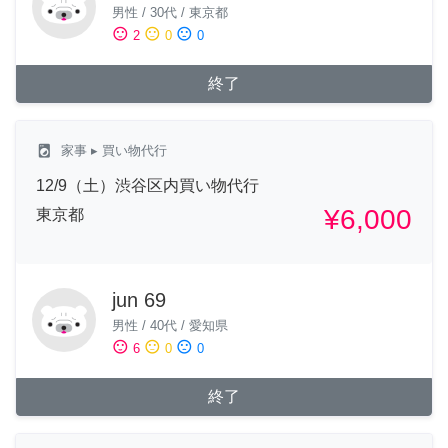
男性
/
30代
/
東京都
sentiment_satisfied
sentiment_neutral
sentiment_dissatisfied
2
0
0
終了
local_laundry_service
家事
▸ 買い物代行
12/9（土）渋谷区内買い物代行
¥6,000
東京都
jun 69
男性
/
40代
/
愛知県
sentiment_satisfied
sentiment_neutral
sentiment_dissatisfied
6
0
0
終了