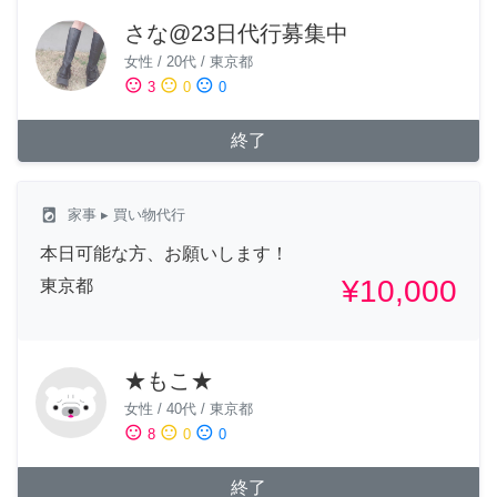
さな@23日代行募集中
女性
/
20代
/
東京都
sentiment_satisfied
sentiment_neutral
sentiment_dissatisfied
3
0
0
終了
local_laundry_service
家事
▸ 買い物代行
本日可能な方、お願いします！
¥10,000
東京都
★もこ★
女性
/
40代
/
東京都
sentiment_satisfied
sentiment_neutral
sentiment_dissatisfied
8
0
0
終了