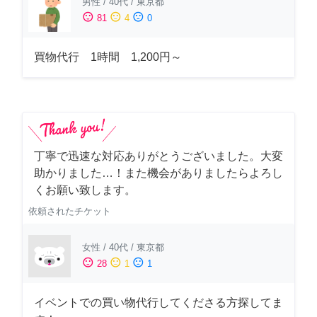
男性
/
40代
/
東京都
sentiment_satisfied
sentiment_neutral
sentiment_dissatisfied
81
4
0
買物代行 1時間 1,200円～
丁寧で迅速な対応ありがとうございました。大変
助かりました…！また機会がありましたらよろし
くお願い致します。
依頼されたチケット
女性
/
40代
/
東京都
sentiment_satisfied
sentiment_neutral
sentiment_dissatisfied
28
1
1
イベントでの買い物代行してくださる方探してま