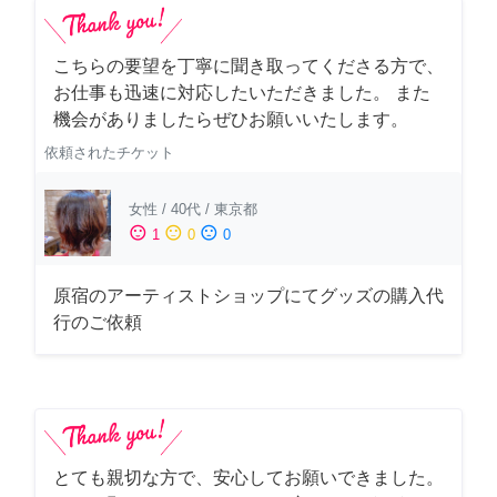
こちらの要望を丁寧に聞き取ってくださる方で、
お仕事も迅速に対応したいただきました。 また
機会がありましたらぜひお願いいたします。
依頼されたチケット
女性
/
40代
/
東京都
sentiment_satisfied
sentiment_neutral
sentiment_dissatisfied
1
0
0
原宿のアーティストショップにてグッズの購入代
行のご依頼
とても親切な方で、安心してお願いできました。