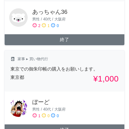
あっちゃん36
男性
/
40代
/
大阪府
sentiment_satisfied
sentiment_neutral
sentiment_dissatisfied
2
1
0
終了
local_laundry_service
家事
▸ 買い物代行
東京での御朱印帳の購入をお願いします。
¥1,000
東京都
ぼーど
男性
/
40代
/
大阪府
sentiment_satisfied
sentiment_neutral
sentiment_dissatisfied
1
0
0