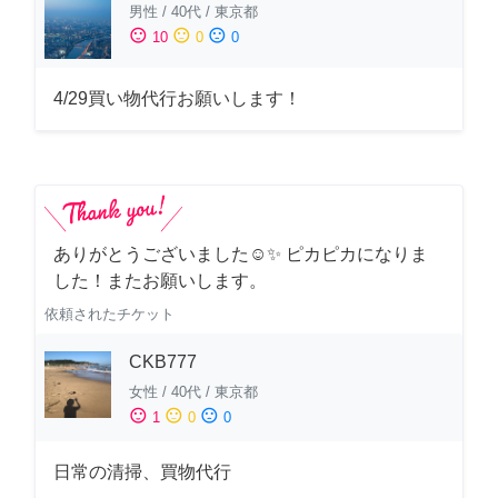
男性
/
40代
/
東京都
sentiment_satisfied
sentiment_neutral
sentiment_dissatisfied
10
0
0
4/29買い物代行お願いします！
ありがとうございました☺️✨ ピカピカになりま
した！またお願いします。
依頼されたチケット
CKB777
女性
/
40代
/
東京都
sentiment_satisfied
sentiment_neutral
sentiment_dissatisfied
1
0
0
日常の清掃、買物代行