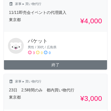
local_laundry_service
家事
▸ 買い物代行
11/11即売会イベントの代理購入
¥4,000
東京都
パケット
男性
/
30代
/
広島県
sentiment_satisfied
sentiment_neutral
sentiment_dissatisfied
3
0
0
終了
local_laundry_service
家事
▸ 買い物代行
23日 2.5時間のみ 都内買い物代行
¥3,000
東京都