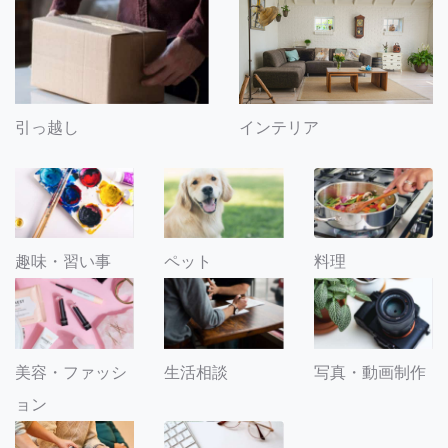
引っ越し
インテリア
趣味・習い事
ペット
料理
美容・ファッシ
生活相談
写真・動画制作
ョン