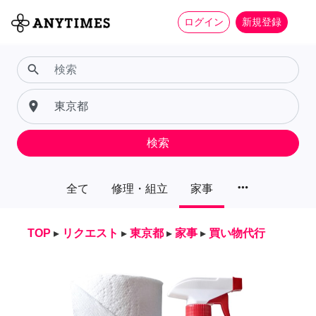
ログイン
新規登録
search
place
検索
more_horiz
全て
修理・組立
家事
TOP
▸
リクエスト
▸
東京都
▸
家事
▸
買い物代行