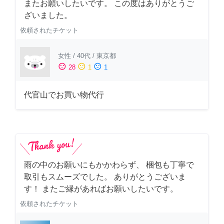
またお願いしたいです。 この度はありがとうご
ざいました。
依頼されたチケット
女性
/
40代
/
東京都
sentiment_satisfied
sentiment_neutral
sentiment_dissatisfied
28
1
1
代官山でお買い物代行
雨の中のお願いにもかかわらず、 梱包も丁寧で
取引もスムーズでした。 ありがとうございま
す！ またご縁があればお願いしたいです。
依頼されたチケット