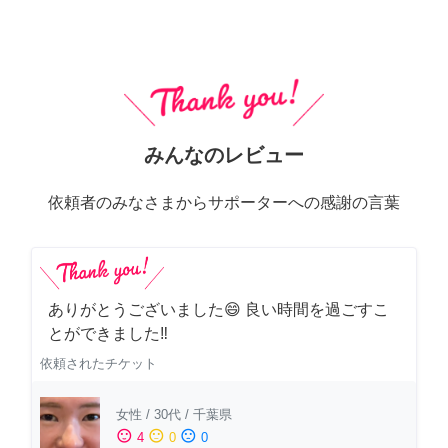
みんなのレビュー
依頼者のみなさまからサポーターへの感謝の言葉
ありがとうございました😄 良い時間を過ごすこ
とができました‼️
依頼されたチケット
女性
/
30代
/
千葉県
sentiment_satisfied
sentiment_neutral
sentiment_dissatisfied
4
0
0