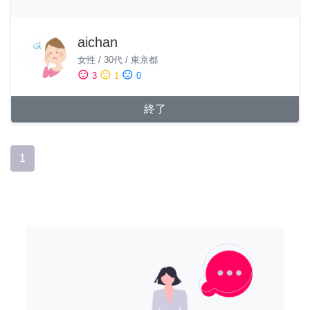
aichan
女性
/
30代
/
東京都
sentiment_satisfied
sentiment_neutral
sentiment_dissatisfied
3
1
0
終了
1