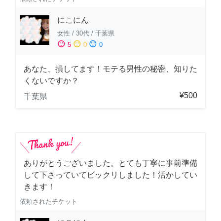
にこにん
女性
/
30代
/
千葉県
sentiment_satisfied
sentiment_neutral
sentiment_dissatisfied
5
0
0
あなた、損してます！モテる男性の秘密、知りた
くないですか？
¥500
千葉県
ありがとうございました。とても丁寧に事前準備
して下さっていてビックリしました！活かしてい
きます！
依頼されたチケット