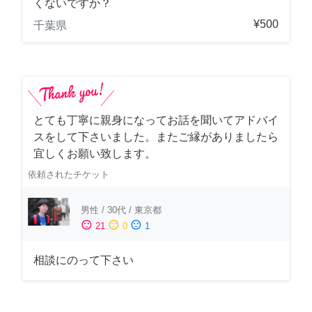
くないですか？
¥500
千葉県
とても丁寧に親身になってお話を聞いてアドバイ
スをして下さいました。またご縁がありましたら
宜しくお願い致します。
依頼されたチケット
男性
/
30代
/
東京都
sentiment_satisfied
sentiment_neutral
sentiment_dissatisfied
21
0
1
相談にのって下さい