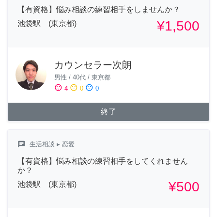
【有資格】悩み相談の練習相手をしませんか？
¥1,500
池袋駅 (東京都)
カウンセラー次朗
男性
/
40代
/
東京都
sentiment_satisfied
sentiment_neutral
sentiment_dissatisfied
4
0
0
終了
chat
生活相談
▸ 恋愛
【有資格】悩み相談の練習相手をしてくれません
か？
¥500
池袋駅 (東京都)