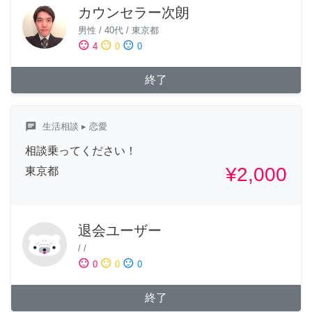
カウンセラー次朗
男性
/
40代
/
東京都
sentiment_satisfied
sentiment_neutral
sentiment_dissatisfied
4
0
0
終了
chat
生活相談
▸ 恋愛
相談乗ってください！
¥2,000
東京都
退会ユーザー
/
/
sentiment_satisfied
sentiment_neutral
sentiment_dissatisfied
0
0
0
終了