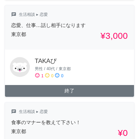
chat
生活相談
▸ 恋愛
恋愛、仕事…話し相手になります
¥3,000
東京都
TAKAぴ
男性
/
40代
/
東京都
sentiment_satisfied
sentiment_neutral
sentiment_dissatisfied
1
0
0
終了
chat
生活相談
▸ 恋愛
食事のマナーを教えて下さい！
¥0
東京都