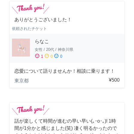
ありがとうございました！
依頼されたチケット
らなこ
女性
/
20代
/
神奈川県
sentiment_satisfied
sentiment_neutral
sentiment_dissatisfied
1
0
0
恋愛について語りませんか！相談に乗ります！
¥500
東京都
話が楽しくて時間が進むの早い早い(｡･о･｡)! 1時
間が1分かと感じました(笑) 凄く明るかったので