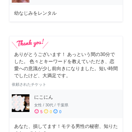
幼なじみをレンタル
ありがとうございます！ あっという間の30分で
した。 色々とキーワードを教えていただき、恋
愛への意識が少し前向きになりました。短い時間
でしたけど、大満足です。
依頼されたチケット
にこにん
女性
/
30代
/
千葉県
sentiment_satisfied
sentiment_neutral
sentiment_dissatisfied
5
0
0
あなた、損してます！モテる男性の秘密、知りた