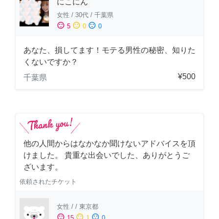
にこにん
女性
/
30代
/
千葉県
sentiment_satisfied
sentiment_neutral
sentiment_dissatisfied
5
0
0
あなた、損してます！モテる男性の秘密、知りた
くないですか？
¥500
千葉県
他の人間からはなかなか聞けないアドバイスを頂
けました。 貴重な出会いでした、ありがとうご
ざいます。
依頼されたチケット
女性
/
/
東京都
sentiment_satisfied
sentiment_neutral
sentiment_dissatisfied
15
1
0