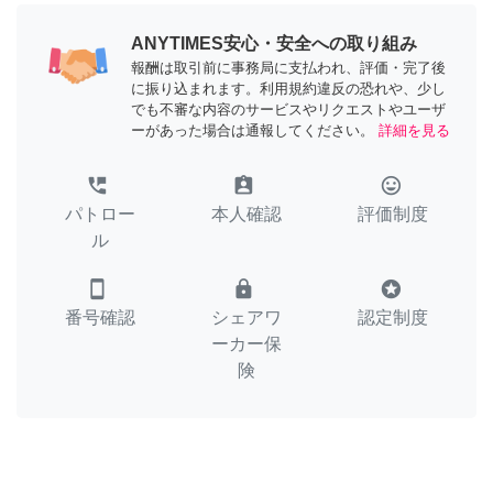
ANYTIMES安心・安全への取り組み
報酬は取引前に事務局に支払われ、評価・完了後
に振り込まれます。利用規約違反の恐れや、少し
でも不審な内容のサービスやリクエストやユーザ
ーがあった場合は通報してください。
詳細を見る
perm_phone_msg
assignment_ind
tag_faces
パトロー
本人確認
評価制度
ル
smartphone
lock
stars
番号確認
シェアワ
認定制度
ーカー保
険