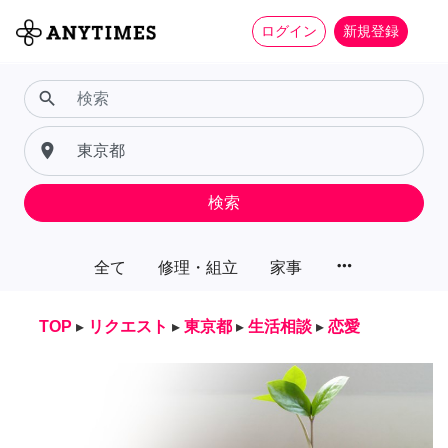
ログイン
新規登録
search
place
検索
more_horiz
全て
修理・組立
家事
TOP
▸
リクエスト
▸
東京都
▸
生活相談
▸
恋愛