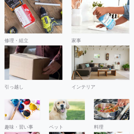
修理・組立
家事
引っ越し
インテリア
趣味・習い事
ペット
料理