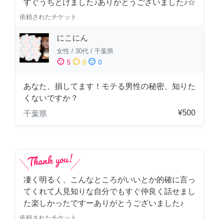
すぐうちとけました♪ありがとうございました♪☆
依頼されたチケット
にこにん
女性
/
30代
/
千葉県
sentiment_satisfied
sentiment_neutral
sentiment_dissatisfied
5
0
0
あなた、損してます！モテる男性の秘密、知りた
くないですか？
¥500
千葉県
凄く明るく、こんなところがいいとか的確に言っ
てくれて人見知りな自分でもすぐ仲良く話せまし
た楽しかったですーありがとうございました♪
依頼されたチケット