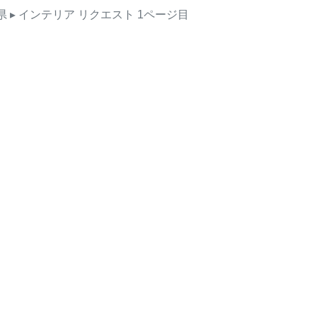
県
▸ インテリア
リクエスト
1ページ目