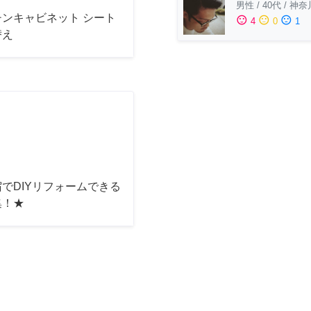
男性
/
40代
/
神奈
チンキャビネット シート
sentiment_satisfied
sentiment_neutral
sentiment_dissatisfied
4
0
1
替え
でDIYリフォームできる
集！★