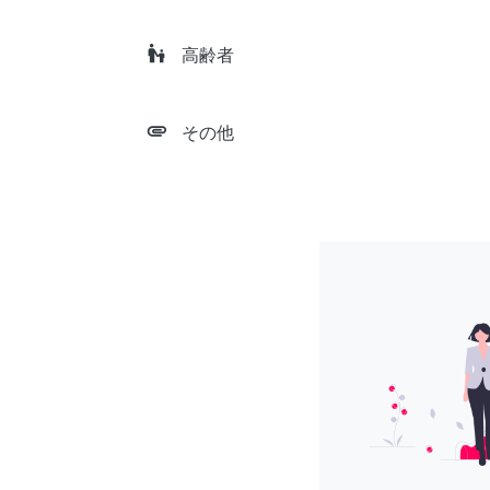
escalator_warning
高齢者
attachment
その他