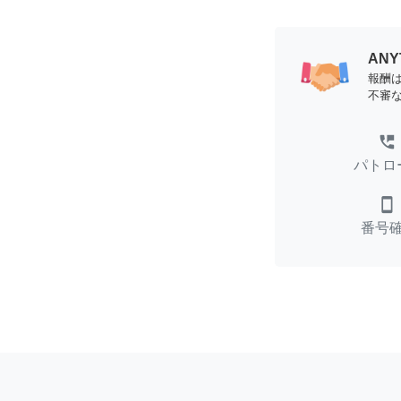
AN
報酬
不審
perm_phone_msg
パトロ
smartphone
番号