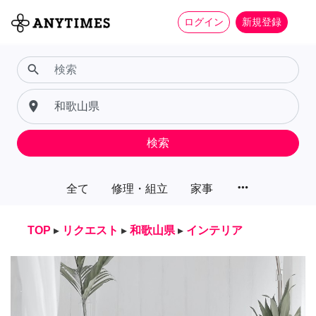
ログイン
新規登録
search
place
検索
more_horiz
全て
修理・組立
家事
TOP
▸
リクエスト
▸
和歌山県
▸
インテリア