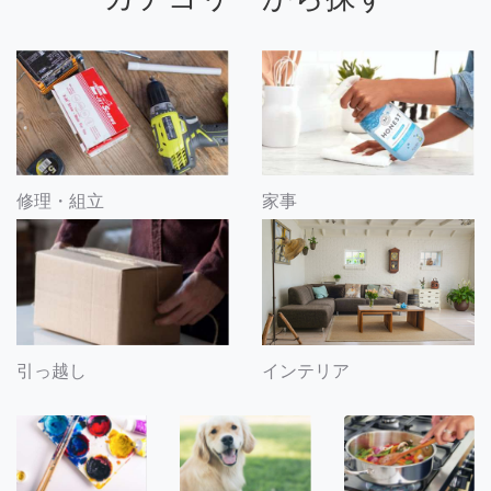
修理・組立
家事
引っ越し
インテリア