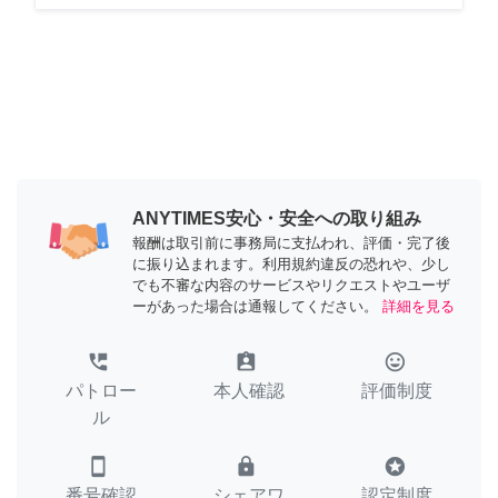
ANYTIMES安心・安全への取り組み
報酬は取引前に事務局に支払われ、評価・完了後
に振り込まれます。利用規約違反の恐れや、少し
でも不審な内容のサービスやリクエストやユーザ
ーがあった場合は通報してください。
詳細を見る
perm_phone_msg
assignment_ind
tag_faces
パトロー
本人確認
評価制度
ル
smartphone
lock
stars
番号確認
シェアワ
認定制度