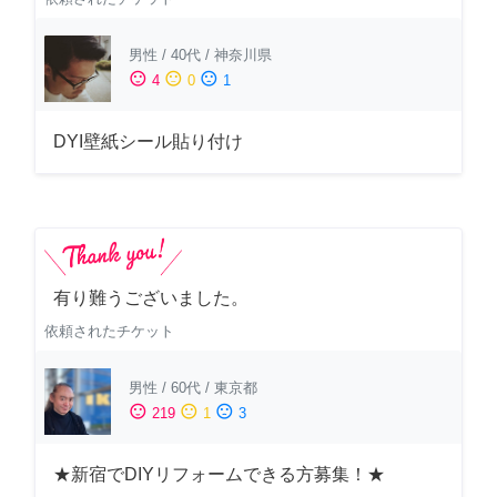
男性
/
40代
/
神奈川県
sentiment_satisfied
sentiment_neutral
sentiment_dissatisfied
4
0
1
DYI壁紙シール貼り付け
有り難うございました。
依頼されたチケット
男性
/
60代
/
東京都
sentiment_satisfied
sentiment_neutral
sentiment_dissatisfied
219
1
3
★新宿でDIYリフォームできる方募集！★