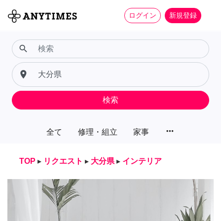
ログイン
新規登録
search
place
検索
more_horiz
全て
修理・組立
家事
TOP
▸
リクエスト
▸
大分県
▸
インテリア