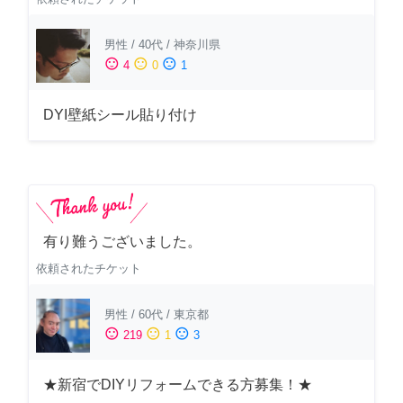
男性
/
40代
/
神奈川県
sentiment_satisfied
sentiment_neutral
sentiment_dissatisfied
4
0
1
DYI壁紙シール貼り付け
有り難うございました。
依頼されたチケット
男性
/
60代
/
東京都
sentiment_satisfied
sentiment_neutral
sentiment_dissatisfied
219
1
3
★新宿でDIYリフォームできる方募集！★