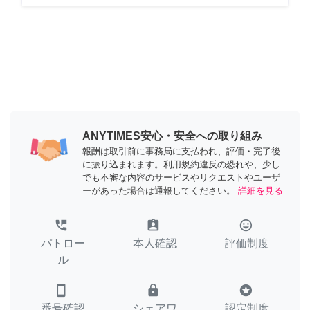
ANYTIMES安心・安全への取り組み
報酬は取引前に事務局に支払われ、評価・完了後
に振り込まれます。利用規約違反の恐れや、少し
でも不審な内容のサービスやリクエストやユーザ
ーがあった場合は通報してください。
詳細を見る
perm_phone_msg
assignment_ind
tag_faces
パトロー
本人確認
評価制度
ル
smartphone
lock
stars
番号確認
シェアワ
認定制度