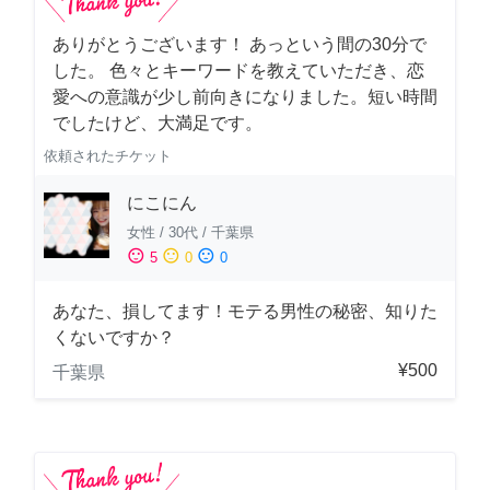
ありがとうございます！ あっという間の30分で
した。 色々とキーワードを教えていただき、恋
愛への意識が少し前向きになりました。短い時間
でしたけど、大満足です。
依頼されたチケット
にこにん
女性
/
30代
/
千葉県
sentiment_satisfied
sentiment_neutral
sentiment_dissatisfied
5
0
0
あなた、損してます！モテる男性の秘密、知りた
くないですか？
¥500
千葉県