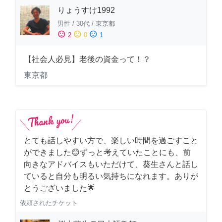
りょうすけ1992
男性
/
30代
/
東京都
sentiment_satisfied
sentiment_neutral
sentiment_dissatisfied
2
0
1
【社会人必見】老後の資金って！？
東京都
とても話しやすい方で、楽しい時間を過ごすこと
ができました😊ずっと考えていたことにも、前
向きなアドバイスもいただけて、葵生さんと話し
ていると自分も明るい気持ちになれます。ありが
とうございました🌟
依頼されたチケット