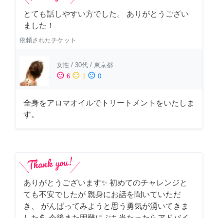
とても話しやすい方でした。 ありがとうござい
ました！
依頼されたチケット
女性
/
30代
/
東京都
sentiment_satisfied
sentiment_neutral
sentiment_dissatisfied
6
1
0
全身をアロマオイルでトリートメントをいたしま
す。
ありがとうございます✨ 初めてのチャレンジと
ても不安でしたが 親身にお話を聞いていただ
き、 がんばってみようと思う勇気が湧いてきま
した💪 今後また困難にぶち当たったらアドバイ