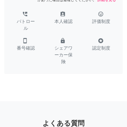
perm_phone_msg
assignment_ind
tag_faces
パトロー
本人確認
評価制度
ル
smartphone
lock
stars
番号確認
シェアワ
認定制度
ーカー保
険
よくある質問