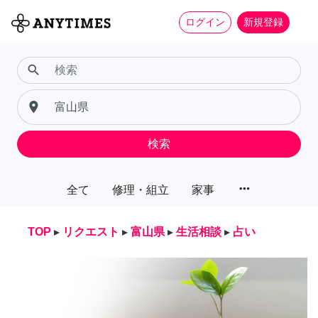
ログイン
新規登録
search
place
検索
more_horiz
全て
修理・組立
家事
TOP
▸
リクエスト
▸
富山県
▸
生活相談
▸
占い