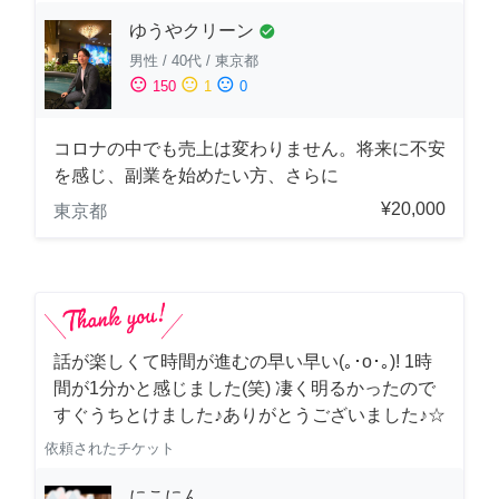
ゆうやクリーン
check_circle
男性
/
40代
/
東京都
sentiment_satisfied
sentiment_neutral
sentiment_dissatisfied
150
1
0
コロナの中でも売上は変わりません。将来に不安
を感じ、副業を始めたい方、さらに
¥20,000
東京都
話が楽しくて時間が進むの早い早い(｡･о･｡)! 1時
間が1分かと感じました(笑) 凄く明るかったので
すぐうちとけました♪ありがとうございました♪☆
依頼されたチケット
にこにん