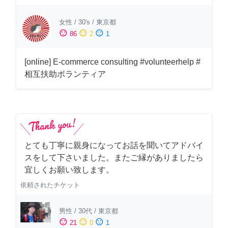
女性
/
30's
/
東京都
sentiment_satisfied
sentiment_neutral
sentiment_dissatisfied
86
2
1
[online] E-commerce consulting #volunteerhelp #
相互扶助ボランティア
とても丁寧に親身になってお話を聞いてアドバイ
スをして下さいました。またご縁がありましたら
宜しくお願い致します。
依頼されたチケット
男性
/
30代
/
東京都
sentiment_satisfied
sentiment_neutral
sentiment_dissatisfied
21
0
1