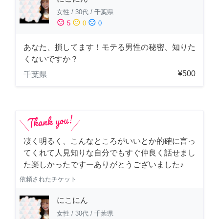
女性
/
30代
/
千葉県
sentiment_satisfied
sentiment_neutral
sentiment_dissatisfied
5
0
0
あなた、損してます！モテる男性の秘密、知りた
くないですか？
¥500
千葉県
凄く明るく、こんなところがいいとか的確に言っ
てくれて人見知りな自分でもすぐ仲良く話せまし
た楽しかったですーありがとうございました♪
依頼されたチケット
にこにん
女性
/
30代
/
千葉県