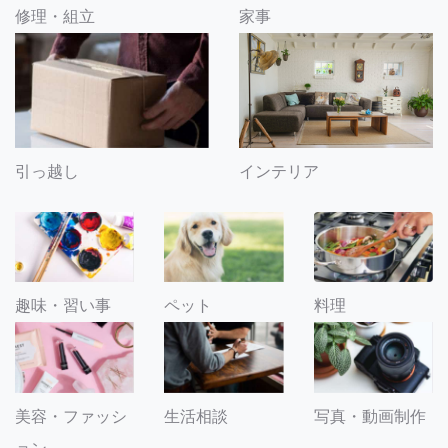
修理・組立
家事
引っ越し
インテリア
趣味・習い事
ペット
料理
美容・ファッシ
生活相談
写真・動画制作