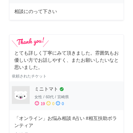
相談にのって下さい
とても詳しく丁寧にみて頂きました。雰囲気もお
優しい方でお話しやすく、またお願いしたいなと
思いました。
依頼されたチケット
ミニトマト
check_circle
女性
/
60代
/
宮崎県
sentiment_satisfied
sentiment_neutral
sentiment_dissatisfied
19
0
0
「オンライン」お悩み相談 #占い #相互扶助ボラ
ンティア