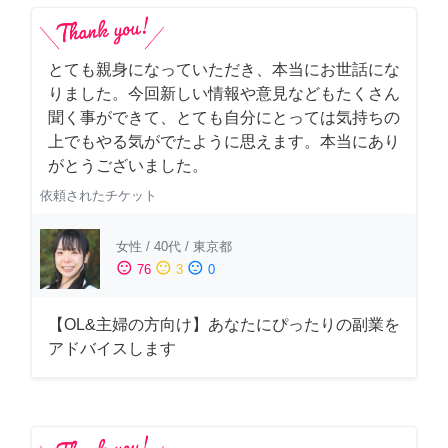
とても親身になっていただき、本当にお世話にな
りました。今回新しい情報や意見などもたくさん
聞く事ができて、とても自分にとっては気持ちの
上でもやる気がでたように思えます。本当にあり
がとうございました。
依頼されたチケット
女性
/
40代
/
東京都
sentiment_satisfied
sentiment_neutral
sentiment_dissatisfied
76
3
0
【OL&主婦の方向け】あなたにぴったりの副業を
アドバイスします