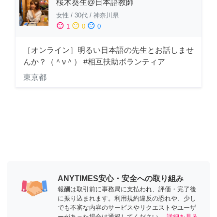
桜木葵生@日本語教師
女性
/
30代
/
神奈川県
sentiment_satisfied
sentiment_neutral
sentiment_dissatisfied
1
0
0
［オンライン］明るい日本語の先生とお話しませ
んか？（＾ν＾） #相互扶助ボランティア
東京都
ANYTIMES安心・安全への取り組み
報酬は取引前に事務局に支払われ、評価・完了後
に振り込まれます。利用規約違反の恐れや、少し
でも不審な内容のサービスやリクエストやユーザ
ーがあった場合は通報してください。
詳細を見る