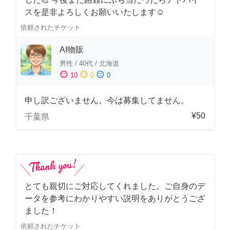
スを是非よろしくお願いいたします☺️
依頼されたチケット
AI物販
男性
/
40代
/
北海道
sentiment_satisfied
sentiment_neutral
sentiment_dissatisfied
10
0
0
申し訳ございません。今は募集してません。
¥50
千葉県
とても親切にご対応してくれました。ご自身のデ
ータを参考にわかりやすい説明をありがとうござ
ました！
依頼されたチケット