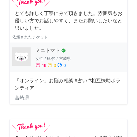
とても詳しく丁寧にみて頂きました。雰囲気もお
優しい方でお話しやすく、またお願いしたいなと
思いました。
依頼されたチケット
ミニトマト
check_circle
女性
/
60代
/
宮崎県
sentiment_satisfied
sentiment_neutral
sentiment_dissatisfied
19
0
0
「オンライン」お悩み相談 #占い #相互扶助ボラ
ンティア
宮崎県