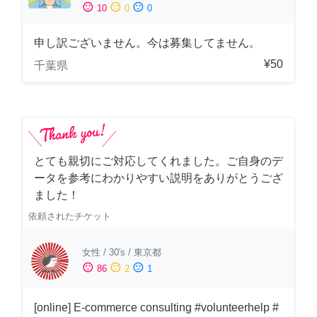
sentiment_satisfied
sentiment_neutral
sentiment_dissatisfied
10
0
0
申し訳ございません。今は募集してません。
¥50
千葉県
とても親切にご対応してくれました。ご自身のデ
ータを参考にわかりやすい説明をありがとうござ
ました！
依頼されたチケット
女性
/
30's
/
東京都
sentiment_satisfied
sentiment_neutral
sentiment_dissatisfied
86
2
1
[online] E-commerce consulting #volunteerhelp #