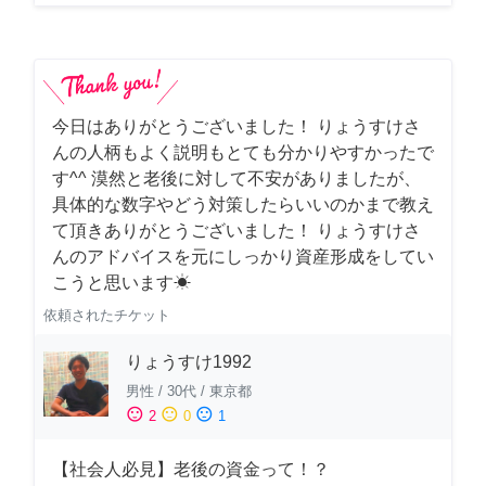
今日はありがとうございました！ りょうすけさ
んの人柄もよく説明もとても分かりやすかったで
す^^ 漠然と老後に対して不安がありましたが、
具体的な数字やどう対策したらいいのかまで教え
て頂きありがとうございました！ りょうすけさ
んのアドバイスを元にしっかり資産形成をしてい
こうと思います☀︎
依頼されたチケット
りょうすけ1992
男性
/
30代
/
東京都
sentiment_satisfied
sentiment_neutral
sentiment_dissatisfied
2
0
1
【社会人必見】老後の資金って！？