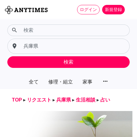
ログイン
新規登録
search
place
検索
more_horiz
全て
修理・組立
家事
TOP
▸
リクエスト
▸
兵庫県
▸
生活相談
▸
占い