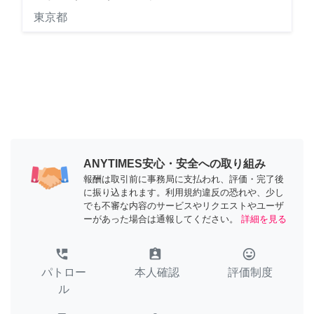
東京都
ANYTIMES安心・安全への取り組み
報酬は取引前に事務局に支払われ、評価・完了後
に振り込まれます。利用規約違反の恐れや、少し
でも不審な内容のサービスやリクエストやユーザ
ーがあった場合は通報してください。
詳細を見る
perm_phone_msg
assignment_ind
tag_faces
パトロー
本人確認
評価制度
ル