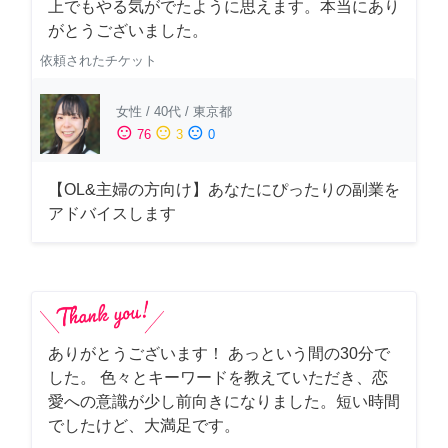
上でもやる気がでたように思えます。本当にあり
がとうございました。
依頼されたチケット
女性
/
40代
/
東京都
sentiment_satisfied
sentiment_neutral
sentiment_dissatisfied
76
3
0
【OL&主婦の方向け】あなたにぴったりの副業を
アドバイスします
ありがとうございます！ あっという間の30分で
した。 色々とキーワードを教えていただき、恋
愛への意識が少し前向きになりました。短い時間
でしたけど、大満足です。