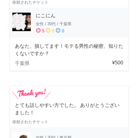
依頼されたチケット
にこにん
女性
/
30代
/
千葉県
sentiment_satisfied
sentiment_neutral
sentiment_dissatisfied
5
0
0
あなた、損してます！モテる男性の秘密、知りた
くないですか？
¥500
千葉県
とても話しやすい方でした。 ありがとうござい
ました！
依頼されたチケット
女性
/
30代
/
東京都