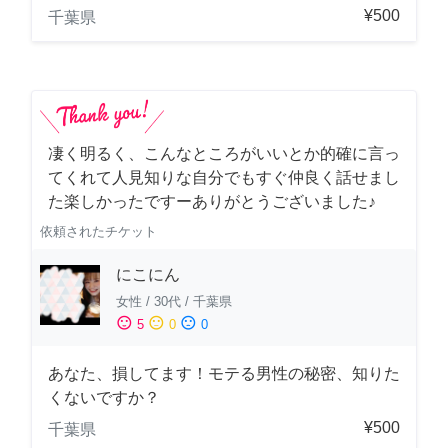
¥500
千葉県
凄く明るく、こんなところがいいとか的確に言っ
てくれて人見知りな自分でもすぐ仲良く話せまし
た楽しかったですーありがとうございました♪
依頼されたチケット
にこにん
女性
/
30代
/
千葉県
sentiment_satisfied
sentiment_neutral
sentiment_dissatisfied
5
0
0
あなた、損してます！モテる男性の秘密、知りた
くないですか？
¥500
千葉県