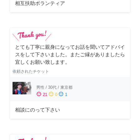
相互扶助ボランティア
とても丁寧に親身になってお話を聞いてアドバイ
スをして下さいました。またご縁がありましたら
宜しくお願い致します。
依頼されたチケット
男性
/
30代
/
東京都
sentiment_satisfied
sentiment_neutral
sentiment_dissatisfied
21
0
1
相談にのって下さい