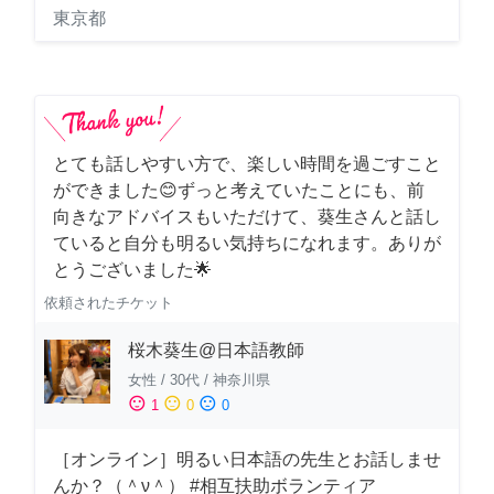
東京都
とても話しやすい方で、楽しい時間を過ごすこと
ができました😊ずっと考えていたことにも、前
向きなアドバイスもいただけて、葵生さんと話し
ていると自分も明るい気持ちになれます。ありが
とうございました🌟
依頼されたチケット
桜木葵生@日本語教師
女性
/
30代
/
神奈川県
sentiment_satisfied
sentiment_neutral
sentiment_dissatisfied
1
0
0
［オンライン］明るい日本語の先生とお話しませ
んか？（＾ν＾） #相互扶助ボランティア