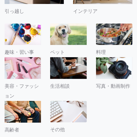
引っ越し
インテリア
趣味・習い事
ペット
料理
美容・ファッシ
生活相談
写真・動画制作
ョン
その他
高齢者