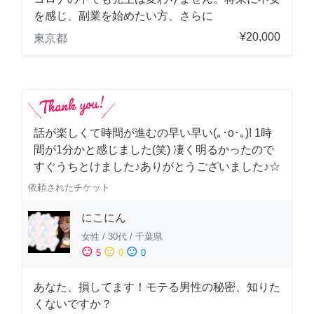
を感じ、副業を始めたい方、さらに
¥20,000
東京都
話が楽しくて時間が進むの早い早い(｡･о･｡)! 1時
間が1分かと感じました(笑) 凄く明るかったので
すぐうちとけました♪ありがとうございました♪☆
依頼されたチケット
にこにん
女性
/
30代
/
千葉県
sentiment_satisfied
sentiment_neutral
sentiment_dissatisfied
5
0
0
あなた、損してます！モテる男性の秘密、知りた
くないですか？