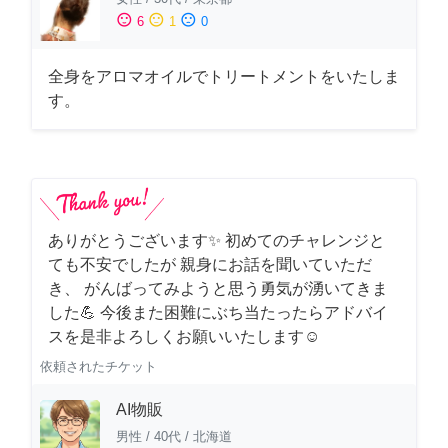
sentiment_satisfied
sentiment_neutral
sentiment_dissatisfied
6
1
0
全身をアロマオイルでトリートメントをいたしま
す。
ありがとうございます✨ 初めてのチャレンジと
ても不安でしたが 親身にお話を聞いていただ
き、 がんばってみようと思う勇気が湧いてきま
した💪 今後また困難にぶち当たったらアドバイ
スを是非よろしくお願いいたします☺️
依頼されたチケット
AI物販
男性
/
40代
/
北海道