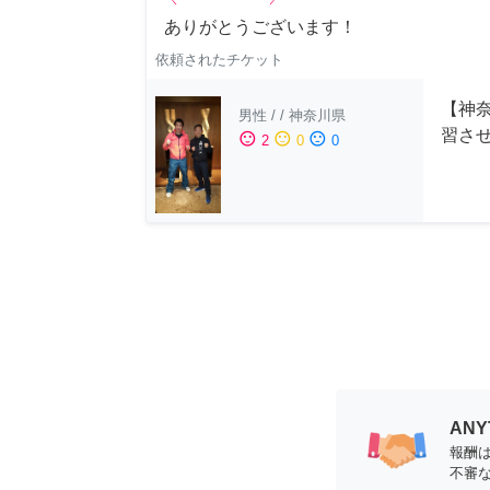
ありがとうございます！
依頼されたチケット
【神
男性
/
/
神奈川県
習さ
sentiment_satisfied
sentiment_neutral
sentiment_dissatisfied
2
0
0
AN
報酬
不審