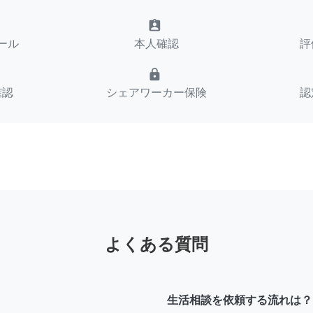
assignment_ind
ール
本人確認
評
lock
確認
シェアワーカー保険
認
よくある質問
生活相談を依頼する流れは？