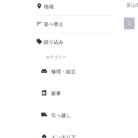
富山
place
地域
sort
1
並べ替え
local_offer
絞り込み
カテゴリー
weekend
修理・組立
local_laundry_service
家事
local_shipping
引っ越し
home
インテリア