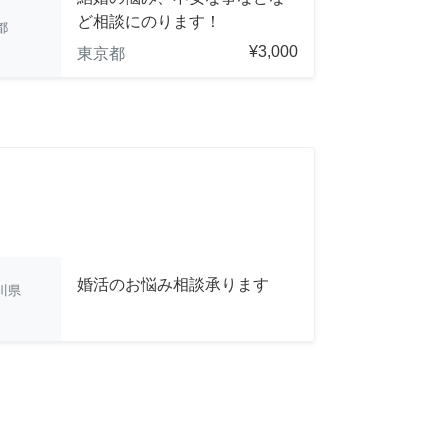
ど相談にのります！
都
¥3,000
東京都
婚活のお悩み相談承ります
川県