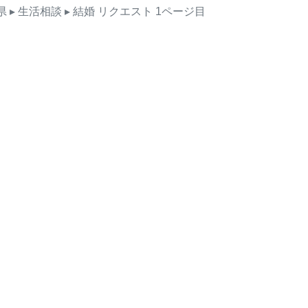
県
▸ 生活相談
▸ 結婚
リクエスト
1ページ目