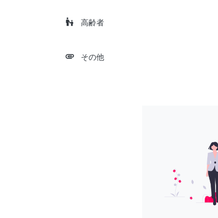
escalator_warning
高齢者
attachment
その他