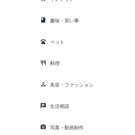
class
趣味・習い事
pets
ペット
restaurant
料理
checkroom
美容・ファッション
chat
生活相談
camera_alt
写真・動画制作