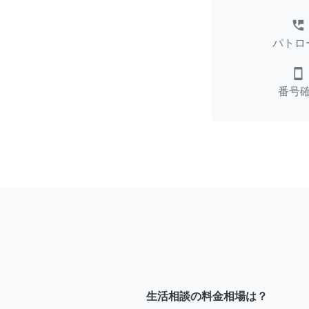
perm_phone_msg
パトロ
smartphone
番号
生活相談の料金相場は？