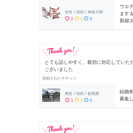
ウエ
女性
/
30代
/
神奈川県
ます
sentiment_satisfied
sentiment_neutral
sentiment_dissatisfied
2
0
0
新婦
とても話しやすく、親切に対応していた
ございました
依頼されたチケット
結婚
男性
/
50代
/
群馬県
募集
sentiment_satisfied
sentiment_neutral
sentiment_dissatisfied
1
0
0