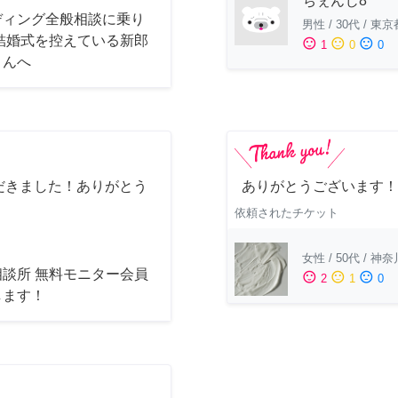
ちぇんじ8
ディング全般相談に乗り
男性
/
30代
/
東京
 結婚式を控えている新郎
sentiment_satisfied
sentiment_neutral
sentiment_dissatisfied
1
0
0
さんへ
だきました！ありがとう
ありがとうございます！
依頼されたチケット
女性
/
50代
/
神奈
相談所 無料モニター会員
sentiment_satisfied
sentiment_neutral
sentiment_dissatisfied
2
1
0
します！