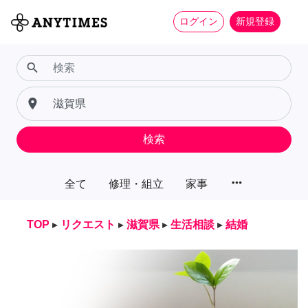
ログイン
新規登録
search
place
検索
more_horiz
全て
修理・組立
家事
TOP
▸
リクエスト
▸
滋賀県
▸
生活相談
▸
結婚