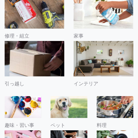
修理・組立
家事
引っ越し
インテリア
趣味・習い事
ペット
料理