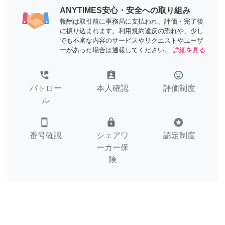
ANYTIMES安心・安全への取り組み
報酬は取引前に事務局に支払われ、評価・完了後
に振り込まれます。利用規約違反の恐れや、少し
でも不審な内容のサービスやリクエストやユーザ
ーがあった場合は通報してください。
詳細を見る
perm_phone_msg
assignment_ind
tag_faces
パトロー
本人確認
評価制度
ル
smartphone
lock
stars
番号確認
シェアワ
認定制度
ーカー保
険