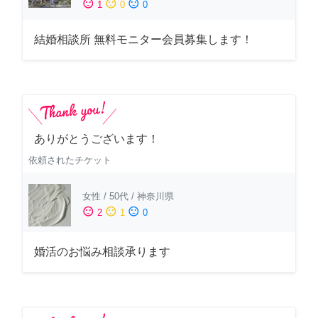
sentiment_satisfied
sentiment_neutral
sentiment_dissatisfied
1
0
0
結婚相談所 無料モニター会員募集します！
ありがとうございます！
依頼されたチケット
女性
/
50代
/
神奈川県
sentiment_satisfied
sentiment_neutral
sentiment_dissatisfied
2
1
0
婚活のお悩み相談承ります