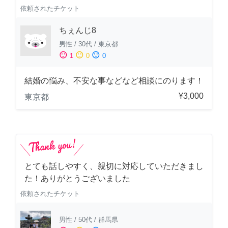
依頼されたチケット
ちぇんじ8
男性
/
30代
/
東京都
sentiment_satisfied
sentiment_neutral
sentiment_dissatisfied
1
0
0
結婚の悩み、不安な事などなど相談にのります！
¥3,000
東京都
とても話しやすく、親切に対応していただきまし
た！ありがとうございました
依頼されたチケット
男性
/
50代
/
群馬県