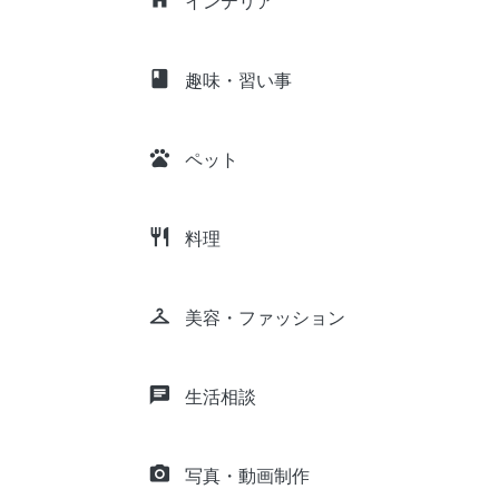
インテリア
class
趣味・習い事
pets
ペット
restaurant
料理
checkroom
美容・ファッション
chat
生活相談
camera_alt
写真・動画制作