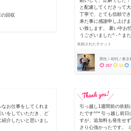
願いして、正解でした！
と配慮してくださって大
丁寧で、とても信頼でき
庫の回収
来た事に感謝申し上げま
い致します。 暑い中お
うございました^ - ^
依頼されたチケット
男性
/
40代
/
東京
sentiment_satisfied
sentiment_neutral
sentiment_dissatisfied
257
14
ルなお仕事をしてくれま
引っ越し1週間前の依頼
伝いをしていただき、ど
たです^^* 引っ越し
に紹介したいと思いまし
すが、追加料も発生せず
さり心強かったです。 