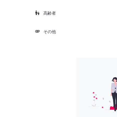
escalator_warning
高齢者
attachment
その他