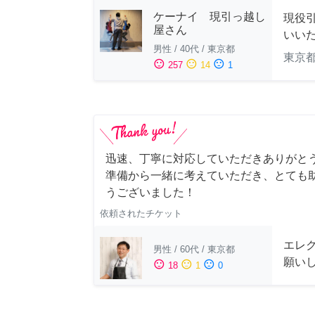
ケーナイ 現引っ越し
現役
屋さん
いい
男性
/
40代
/
東京都
東京
sentiment_satisfied
sentiment_neutral
sentiment_dissatisfied
257
14
1
迅速、丁寧に対応していただきありがとう
準備から一緒に考えていただき、とても助
うございました！
依頼されたチケット
エレ
男性
/
60代
/
東京都
願い
sentiment_satisfied
sentiment_neutral
sentiment_dissatisfied
18
1
0