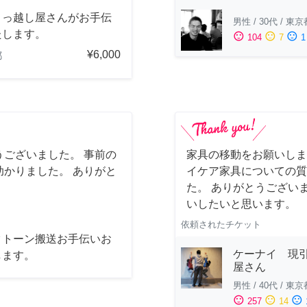
引っ越し屋さんがお手伝
男性
/
30代
/
東京
たします。
sentiment_satisfied
sentiment_neutral
sentiment_dissatisfied
104
7
1
¥6,000
都
ございました。 事前の
家具の移動をお願いしま
かりました。 ありがと
イケア家具についての質
た。 ありがとうござい
いしたいと思います。
依頼されたチケット
クトーン搬送お手伝いお
ケーナイ 現
します。
屋さん
男性
/
40代
/
東京
sentiment_satisfied
sentiment_neutral
sentiment_dissatisfied
257
14