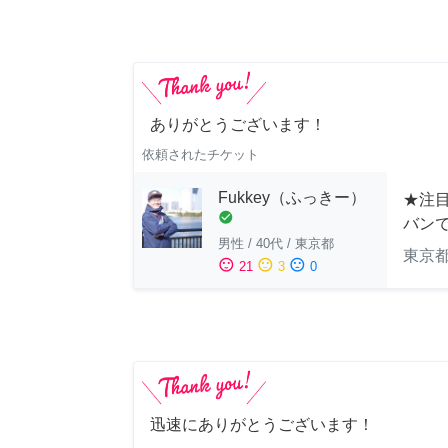
ありがとうございます！
依頼されたチケット
Fukkey（ふっきー）
★注目
check_circle
バン
男性
/
40代
/
東京都
東京
sentiment_satisfied
sentiment_neutral
sentiment_dissatisfied
21
3
0
迅速にありがとうございます！