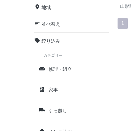
山形
place
地域
sort
1
並べ替え
local_offer
絞り込み
カテゴリー
weekend
修理・組立
local_laundry_service
家事
local_shipping
引っ越し
home