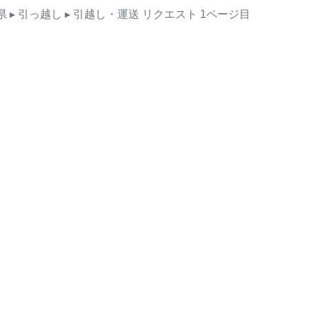
県
▸ 引っ越し
▸ 引越し・運送
リクエスト
1ページ目