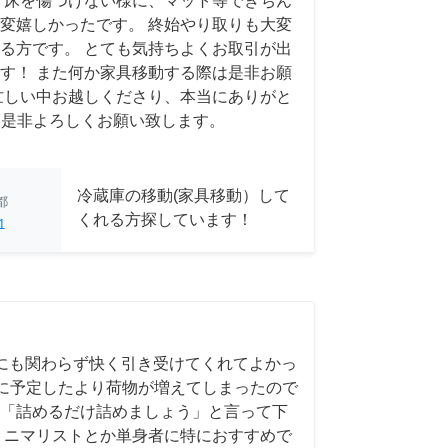
 床を傷つけない様に、マット等できちん
変嬉しかったです。 終始やり取りも大変
る方です。 とても気持ちよくお取引が出
す！ また何か家具移動する際は是非お願
忙しい中お越しくださり、本当にありがと
 また是非よろしくお願い致します。
冷蔵庫の移動(家具移動）して
都
くれる方探しています！
1
にも関わらず快く引き受けてくれてよかっ
前日に予定したより荷物が増えてしまったので
「詰めるだけ詰めましょう」と言って下
ミニマリストとか単身者に特におすすめで