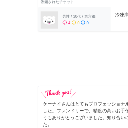
依頼されたチケット
冷凍
男性
/
30代
/
東京都
sentiment_satisfied
sentiment_neutral
sentiment_dissatisfied
4
0
0
ケーナイさんはとてもプロフェッショナ
した。フレンドリーで、精度の高いお手
うもありがとうございました。知り合い
た。