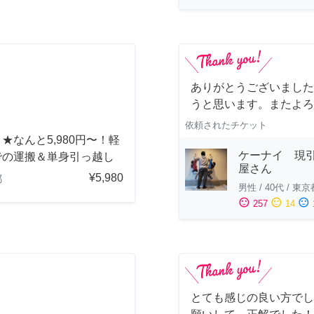
ありがとうございました
うと思います。またよろ
依頼されたチケット
★なんと5,980円〜！軽
ケーナイ 現
での運搬＆単身引っ越し
屋さん
¥5,980
都
男性
/
40代
/
東京
sentiment_satisfied
sentiment_neutral
sentiment_dissatisfied
257
14
とても感じの良い方でし