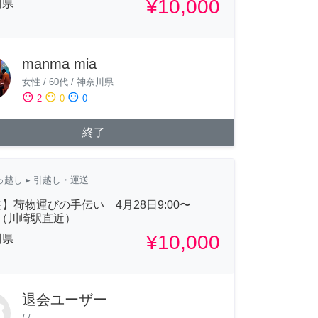
¥10,000
川県
manma mia
女性
/
60代
/
神奈川県
sentiment_satisfied
sentiment_neutral
sentiment_dissatisfied
2
0
0
終了
っ越し
▸ 引越し・運送
】荷物運びの手伝い 4月28日9:00〜
00（川崎駅直近）
¥10,000
川県
退会ユーザー
/
/