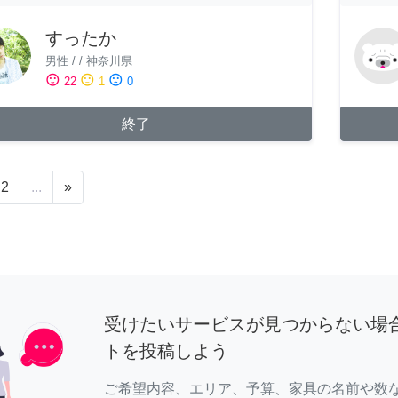
すったか
男性
/
/
神奈川県
sentiment_satisfied
sentiment_neutral
sentiment_dissatisfied
22
1
0
終了
2
...
»
受けたいサービスが見つからない場
トを投稿しよう
ご希望内容、エリア、予算、家具の名前や数