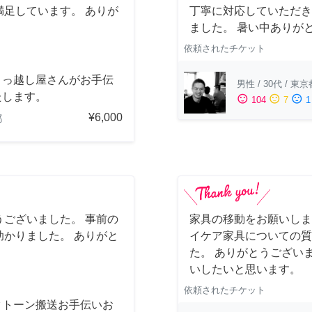
足しています。 ありが
丁寧に対応していただき
ました。 暑い中ありが
依頼されたチケット
引っ越し屋さんがお手伝
男性
/
30代
/
東京
たします。
sentiment_satisfied
sentiment_neutral
sentiment_dissatisfied
104
7
1
¥6,000
都
ございました。 事前の
家具の移動をお願いしま
かりました。 ありがと
イケア家具についての質
た。 ありがとうござい
いしたいと思います。
依頼されたチケット
クトーン搬送お手伝いお