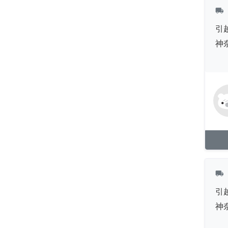
local_shipping
引
神
local_shipping
引
神