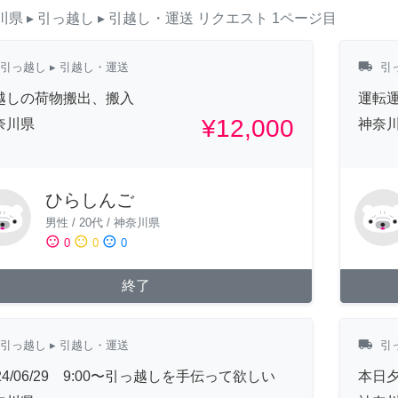
川県
▸ 引っ越し
▸ 引越し・運送
リクエスト
1ページ目
local_shipping
引っ越し
▸ 引越し・運送
引
越しの荷物搬出、搬入
運転
¥12,000
奈川県
神奈
ひらしんご
男性
/
20代
/
神奈川県
sentiment_satisfied
sentiment_neutral
sentiment_dissatisfied
0
0
0
終了
local_shipping
引っ越し
▸ 引越し・運送
引
24/06/29 9:00〜引っ越しを手伝って欲しい
本日夕