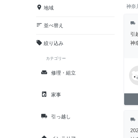
神奈
place
地域
local_shipping
sort
並べ替え
引
local_offer
神
絞り込み
カテゴリー
weekend
修理・組立
local_laundry_service
家事
local_shipping
引っ越し
local_shipping
20
home