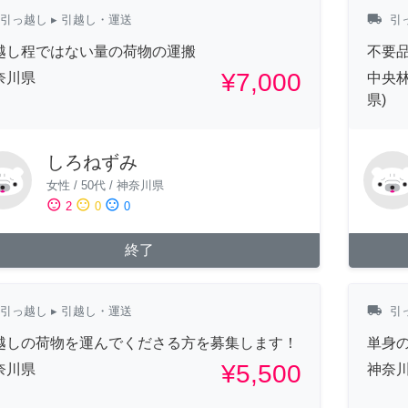
local_shipping
引っ越し
▸ 引越し・運送
引
越し程ではない量の荷物の運搬
不要
¥7,000
奈川県
中央林
県)
しろねずみ
女性
/
50代
/
神奈川県
sentiment_satisfied
sentiment_neutral
sentiment_dissatisfied
2
0
0
終了
local_shipping
引っ越し
▸ 引越し・運送
引
越しの荷物を運んでくださる方を募集します！
単身
¥5,500
奈川県
神奈