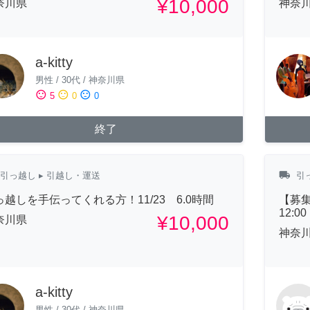
¥10,000
奈川県
神奈
a-kitty
男性
/
30代
/
神奈川県
sentiment_satisfied
sentiment_neutral
sentiment_dissatisfied
5
0
0
終了
local_shipping
引っ越し
▸ 引越し・運送
引
っ越しを手伝ってくれる方！11/23 6.0時間
【募集
12:
¥10,000
奈川県
神奈
a-kitty
男性
/
30代
/
神奈川県