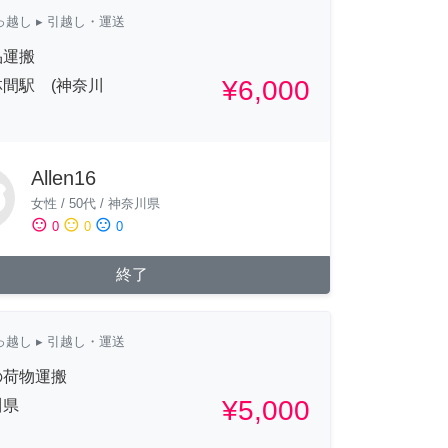
っ越し
▸ 引越し・運送
品運搬
¥6,000
間駅 (神奈川
Allen16
女性
/
50代
/
神奈川県
sentiment_satisfied
sentiment_neutral
sentiment_dissatisfied
0
0
0
終了
っ越し
▸ 引越し・運送
の荷物運搬
¥5,000
川県