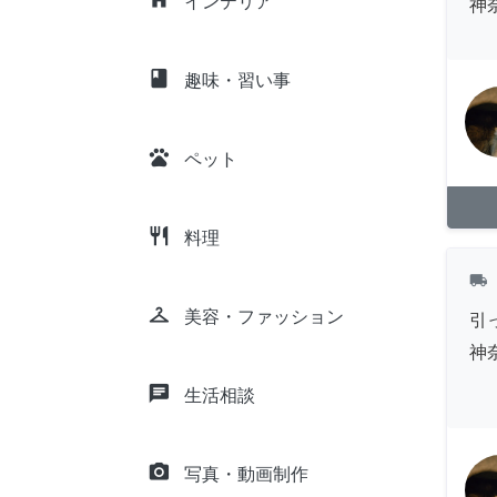
インテリア
神
class
趣味・習い事
pets
ペット
restaurant
料理
local_shipping
checkroom
美容・ファッション
引
神
chat
生活相談
camera_alt
写真・動画制作