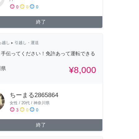
sentiment_satisfied
sentiment_neutral
sentiment_dissatisfied
0
0
0
終了
っ越し
▸ 引越し・運送
し手伝ってください！免許あって運転できる
¥8,000
川県
ちーまる2865864
女性
/
20代
/
神奈川県
sentiment_satisfied
sentiment_neutral
sentiment_dissatisfied
3
0
0
終了