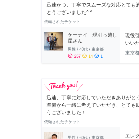
迅速かつ、丁寧でスムーズな対応とても満
とうございました^ ^
依頼されたチケット
ケーナイ 現引っ越し
現役
屋さん
いい
男性
/
40代
/
東京都
東京
sentiment_satisfied
sentiment_neutral
sentiment_dissatisfied
257
14
1
迅速、丁寧に対応していただきありがとう
準備から一緒に考えていただき、とても助
うございました！
依頼されたチケット
エレ
男性
/
60代
/
東京都