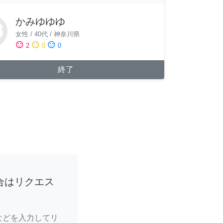
かみゆゆゆ
女性
/
40代
/
神奈川県
sentiment_satisfied
sentiment_neutral
sentiment_dissatisfied
2
0
0
終了
合はリクエス
などを入力してリ