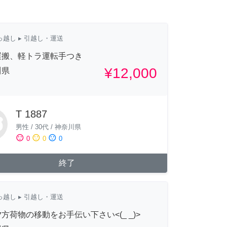
っ越し
▸ 引越し・運送
運搬、軽トラ運転手つき
¥12,000
川県
T 1887
男性
/
30代
/
神奈川県
sentiment_satisfied
sentiment_neutral
sentiment_dissatisfied
0
0
0
終了
っ越し
▸ 引越し・運送
方荷物の移動をお手伝い下さい<(_ _)>