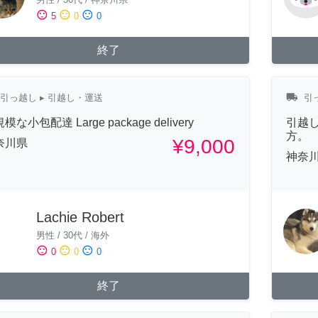
sentiment_satisfied
sentiment_neutral
sentiment_dissatisfied
5
0
0
終了
local_shipping
引っ越し
▸ 引越し・運送
引
模な小包配達 Large package delivery
引越
方。
¥9,000
奈川県
神奈
Lachie Robert
男性
/
30代
/
海外
sentiment_satisfied
sentiment_neutral
sentiment_dissatisfied
0
0
0
終了