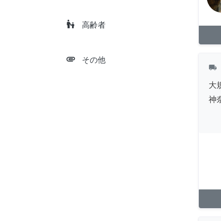
escalator_warning
高齢者
attachment
その他
local_shipping
大規
神