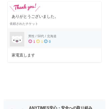
ありがとうございました。
依頼されたチケット
男性
/
50代
/
北海道
sentiment_satisfied
sentiment_neutral
sentiment_dissatisfied
1
1
0
家電直します
ANYTIMES安心・安全への取り組み