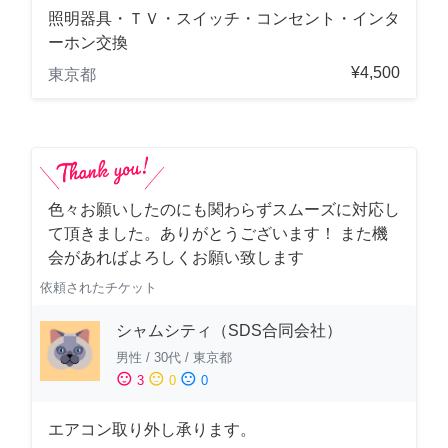
照明器具・ＴＶ・スイッチ・コンセント・インタ
ーホン交換
¥4,500
東京都
色々お願いしたのにも関わらずスムーズに対応し
て頂きました。ありがとうございます！ また機
会があればよろしくお願い致します
依頼されたチケット
シャムシティ（SDS合同会社）
男性
/
30代
/
東京都
sentiment_satisfied
sentiment_neutral
sentiment_dissatisfied
3
0
0
エアコン取り外し承ります。