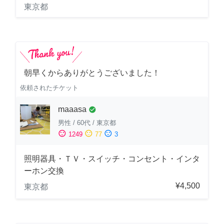
東京都
朝早くからありがとうございました！
依頼されたチケット
maaasa
check_circle
男性
/
60代
/
東京都
sentiment_satisfied
sentiment_neutral
sentiment_dissatisfied
1249
77
3
照明器具・ＴＶ・スイッチ・コンセント・インタ
ーホン交換
¥4,500
東京都