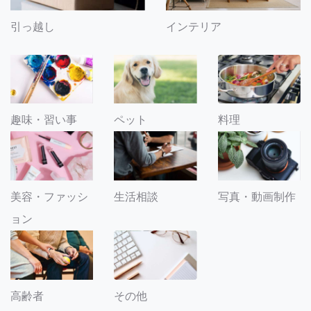
引っ越し
インテリア
趣味・習い事
ペット
料理
美容・ファッシ
生活相談
写真・動画制作
ョン
その他
高齢者