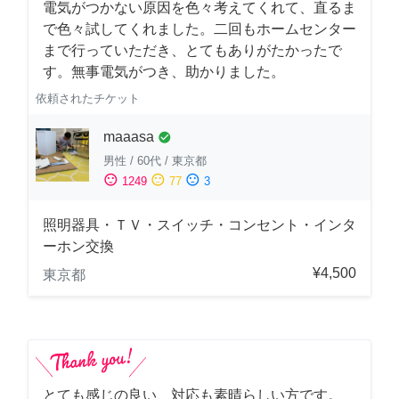
電気がつかない原因を色々考えてくれて、直るま
で色々試してくれました。二回もホームセンター
まで行っていただき、とてもありがたかったで
す。無事電気がつき、助かりました。
依頼されたチケット
maaasa
check_circle
男性
/
60代
/
東京都
sentiment_satisfied
sentiment_neutral
sentiment_dissatisfied
1249
77
3
照明器具・ＴＶ・スイッチ・コンセント・インタ
ーホン交換
¥4,500
東京都
とても感じの良い、対応も素晴らしい方です。