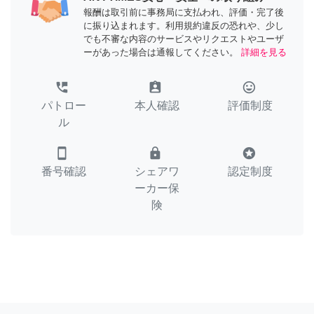
報酬は取引前に事務局に支払われ、評価・完了後
に振り込まれます。利用規約違反の恐れや、少し
でも不審な内容のサービスやリクエストやユーザ
ーがあった場合は通報してください。
詳細を見る
perm_phone_msg
assignment_ind
tag_faces
パトロー
本人確認
評価制度
ル
smartphone
lock
stars
番号確認
シェアワ
認定制度
ーカー保
険