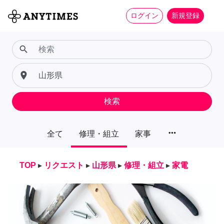
ログイン
新規登録
search
place
検索
more_horiz
全て
修理・組立
家事
TOP
▸
リクエスト
▸
山形県
▸
修理・組立
▸
家電