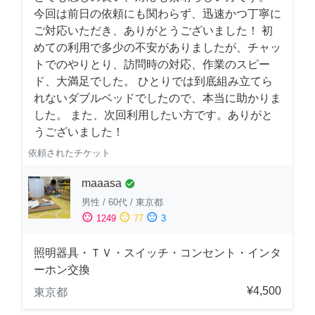
今回は前日の依頼にも関わらず、迅速かつ丁寧に
ご対応いただき、ありがとうございました！ 初
めての利用で多少の不安がありましたが、チャッ
トでのやりとり、訪問時の対応、作業のスピー
ド、大満足でした。 ひとりでは到底組み立てら
れないダブルベッドでしたので、本当に助かりま
した。 また、次回利用したい方です。ありがと
うございました！
依頼されたチケット
maaasa
check_circle
男性
/
60代
/
東京都
sentiment_satisfied
sentiment_neutral
sentiment_dissatisfied
1249
77
3
照明器具・ＴＶ・スイッチ・コンセント・インタ
ーホン交換
¥4,500
東京都