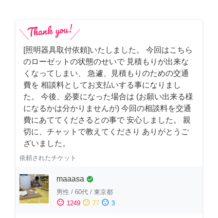
[照明器具取付依頼]いたしました。 今回はこちら
のローゼットの状態のせいで 見積もりが出来な
くなってしまい、 急遽、見積もりのための交通
費を 相談料としてお支払いする事になりまし
た。 今後、必要になった場合は (お願い出来る様
になるかは分かりませんが) 今回の相談料を交通
費にあててくださるとの事で 安心しました。 親
切に、チャットで教えてくださり ありがとうご
ざいました。
依頼されたチケット
maaasa
check_circle
男性
/
60代
/
東京都
sentiment_satisfied
sentiment_neutral
sentiment_dissatisfied
1249
77
3