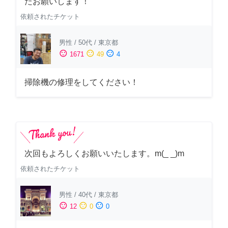
たお願いします！
依頼されたチケット
男性
/
50代
/
東京都
sentiment_satisfied
sentiment_neutral
sentiment_dissatisfied
1671
49
4
掃除機の修理をしてください！
次回もよろしくお願いいたします。m(_ _)m
依頼されたチケット
男性
/
40代
/
東京都
sentiment_satisfied
sentiment_neutral
sentiment_dissatisfied
12
0
0