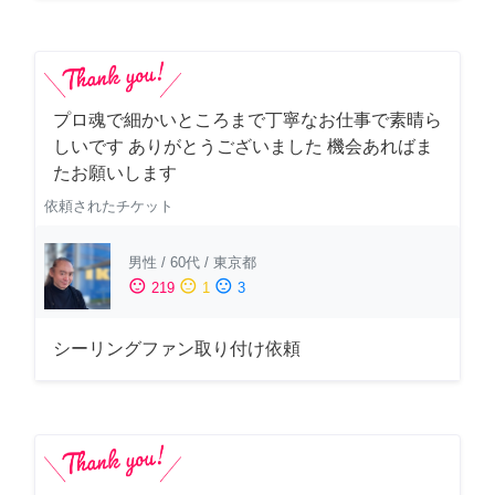
プロ魂で細かいところまで丁寧なお仕事で素晴ら
しいです ありがとうございました 機会あればま
たお願いします
依頼されたチケット
男性
/
60代
/
東京都
sentiment_satisfied
sentiment_neutral
sentiment_dissatisfied
219
1
3
シーリングファン取り付け依頼