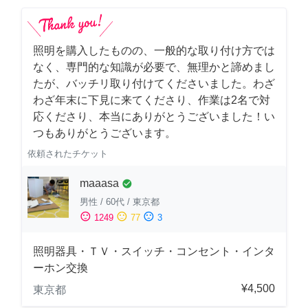
照明を購入したものの、一般的な取り付け方では
なく、専門的な知識が必要で、無理かと諦めまし
たが、バッチリ取り付けてくださいました。わざ
わざ年末に下見に来てくださり、作業は2名で対
応くださり、本当にありがとうございました！い
つもありがとうございます。
依頼されたチケット
maaasa
check_circle
男性
/
60代
/
東京都
sentiment_satisfied
sentiment_neutral
sentiment_dissatisfied
1249
77
3
照明器具・ＴＶ・スイッチ・コンセント・インタ
ーホン交換
¥4,500
東京都