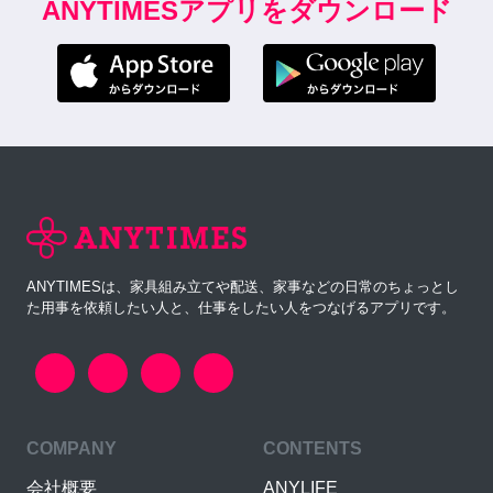
ANYTIMESアプリをダウンロード
ANYTIMESは、家具組み立てや配送、家事などの日常のちょっとし
た用事を依頼したい人と、仕事をしたい人をつなげるアプリです。
COMPANY
CONTENTS
会社概要
ANYLIFE