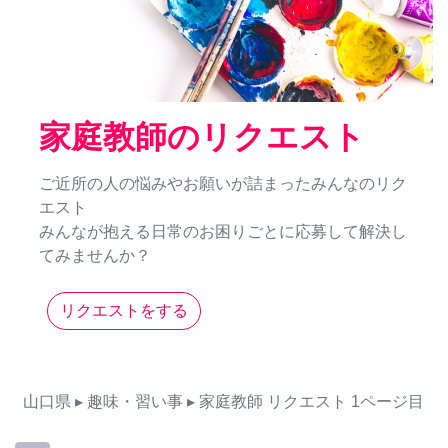
家庭教師のリクエスト
ご近所の人の悩みやお願いが詰まったみんなのリク
エスト
みんなが抱える日常のお困りごとに応募して解決し
てみませんか？
リクエストをする
山口県
▸ 趣味・習い事
▸ 家庭教師
リクエスト
1ページ目