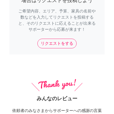
場合はリクエストを投稿しよう
ご希望内容、エリア、予算、家具の名前や
数などを入力してリクエストを投稿する
と、そのリクエストに応えることが出来る
サポーターから応募が来ます！
リクエストをする
みんなのレビュー
依頼者のみなさまからサポーターへの感謝の言葉