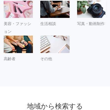
美容・ファッシ
生活相談
写真・動画制作
ョン
その他
高齢者
地域から検索する