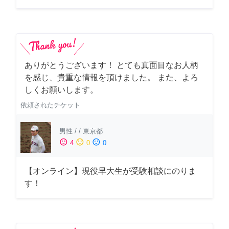
ありがとうございます！ とても真面目なお人柄
を感じ、貴重な情報を頂けました。 また、よろ
しくお願いします。
依頼されたチケット
男性
/
/
東京都
sentiment_satisfied
sentiment_neutral
sentiment_dissatisfied
4
0
0
【オンライン】現役早大生が受験相談にのりま
す！