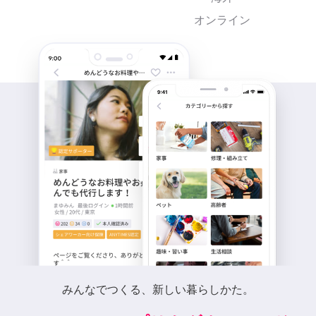
オンライン
みんなでつくる、新しい暮らしかた。