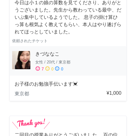
今日は小１の娘の算数を見てくださり、ありがと
うございました。先生から教わっている最中、だ
いぶ集中しているようでした。 息子の掛け算ひ
っ算も根気よく教えてもらい、本人はやり遂げら
れてほっとしていました。
依頼されたチケット
きづななこ
女性
/
20代
/
東京都
sentiment_satisfied
sentiment_neutral
sentiment_dissatisfied
7
0
0
お子様のお勉強手伝います💓
¥1,000
東京都
二回目の授業ありがとうございました。 百の位