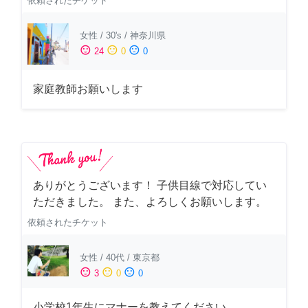
依頼されたチケット
女性
/
30's
/
神奈川県
sentiment_satisfied
sentiment_neutral
sentiment_dissatisfied
24
0
0
家庭教師お願いします
ありがとうございます！ 子供目線で対応してい
ただきました。 また、よろしくお願いします。
依頼されたチケット
女性
/
40代
/
東京都
sentiment_satisfied
sentiment_neutral
sentiment_dissatisfied
3
0
0
小学校1年生にマナーを教えてください