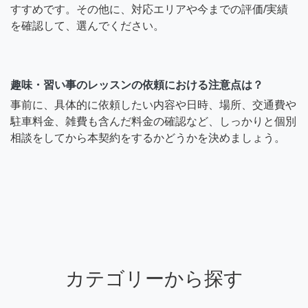
すすめです。その他に、対応エリアや今までの評価/実績
を確認して、選んでください。
趣味・習い事のレッスンの依頼における注意点は？
事前に、具体的に依頼したい内容や日時、場所、交通費や
駐車料金、雑費も含んだ料金の確認など、しっかりと個別
相談をしてから本契約をするかどうかを決めましょう。
カテゴリーから探す