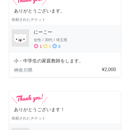
ありがとうございます。
依頼されたチケット
にーこー
女性
/
30代
/
埼玉県
sentiment_satisfied
sentiment_neutral
sentiment_dissatisfied
1
0
0
小・中学生の家庭教師をします。
¥2,000
神奈川県
ありがとうございます！
依頼されたチケット