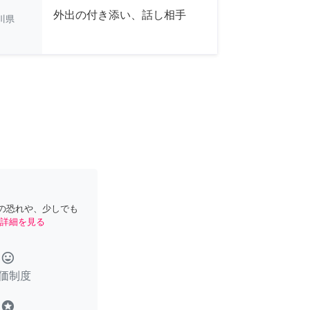
外出の付き添い、話し相手
川県
の恐れや、少しでも
詳細を見る
tag_faces
価制度
stars