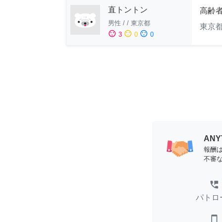
直トントン
高齢
男性
/
/
東京都
東京
sentiment_satisfied
sentiment_neutral
sentiment_dissatisfied
3
0
0
AN
報酬
不審
perm_phone_msg
パトロ
smartphone