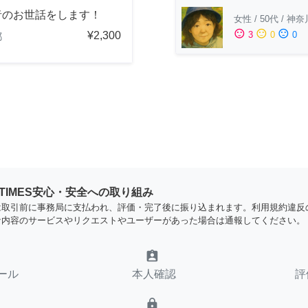
者のお世話をします！
女性
/
50代
/
神奈
sentiment_satisfied
sentiment_neutral
sentiment_dissatisfied
¥2,300
3
0
0
都
YTIMES安心・安全への取り組み
は取引前に事務局に支払われ、評価・完了後に振り込まれます。利用規約違反
な内容のサービスやリクエストやユーザーがあった場合は通報してください。
assignment_ind
ール
本人確認
評
lock