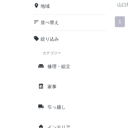
山口
place
地域
sort
1
並べ替え
local_offer
絞り込み
カテゴリー
weekend
修理・組立
local_laundry_service
家事
local_shipping
引っ越し
home
インテリア