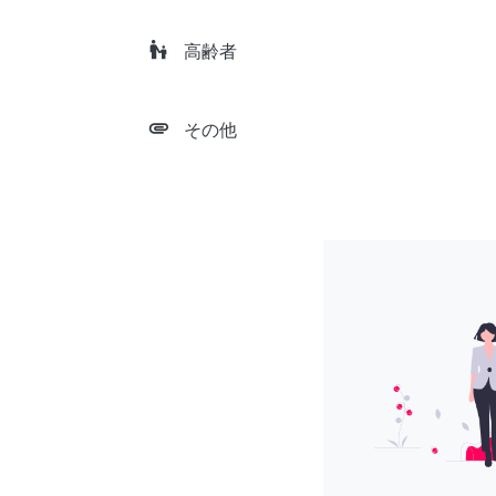
escalator_warning
高齢者
attachment
その他