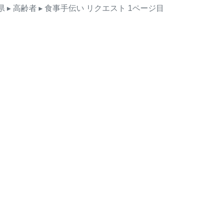
県
▸ 高齢者
▸ 食事手伝い
リクエスト
1ページ目