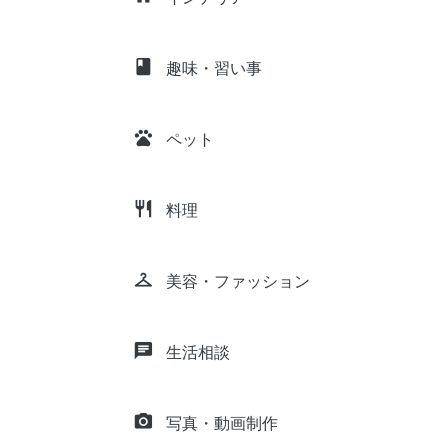
class
趣味・習い事
pets
ペット
restaurant
料理
checkroom
美容・ファッション
chat
生活相談
camera_alt
写真・動画制作