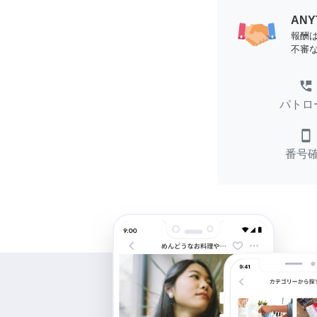
AN
報酬
不審
perm_phone_msg
パトロ
smartphone
番号