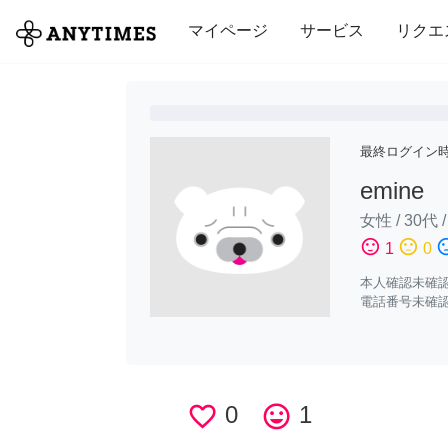
全て
修理・組立
家事
引っ越し
マイページ
サービス
リクエ
最終ログイン
emine
女性
/
30代
sentiment_satisfied
sentiment_neutral
sentiment_di
1
0
本人確認未確
電話番号未確
favorite_border
0
tag_faces
1