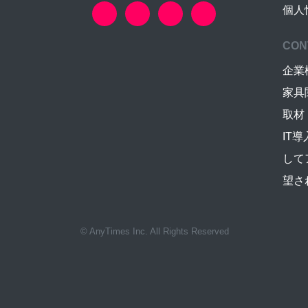
個人
CON
企業
家具
取材
IT
して
望さ
© AnyTimes Inc. All Rights Reserved