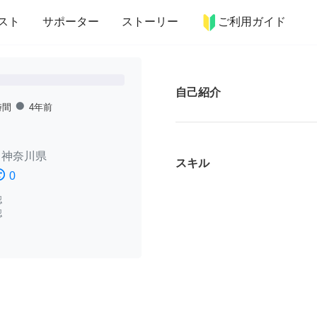
more_horiz
インテリア
趣味・習い事
ペット
料理
スト
サポーター
ストーリー
ご利用ガイド
自己紹介
fiber_manual_record
時間
4年前
/
神奈川県
スキル
ssatisfied
0
認
認