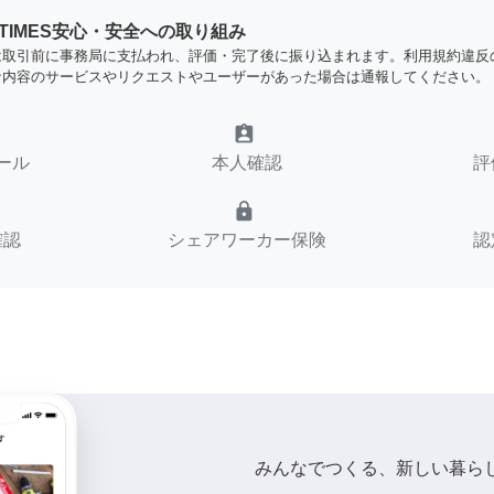
YTIMES安心・安全への取り組み
は取引前に事務局に支払われ、評価・完了後に振り込まれます。利用規約違反
な内容のサービスやリクエストやユーザーがあった場合は通報してください。
assignment_ind
ール
本人確認
評
lock
確認
シェアワーカー保険
認
みんなでつくる、新しい暮ら