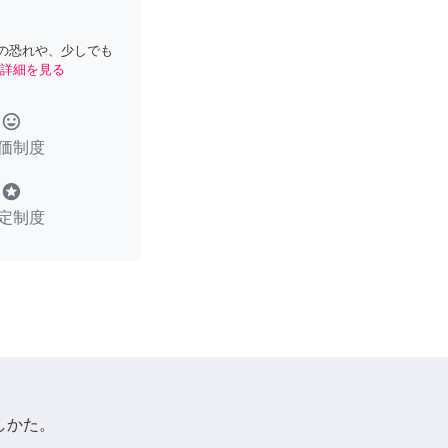
の恐れや、少しでも
詳細を見る
tag_faces
価制度
stars
定制度
しかた。