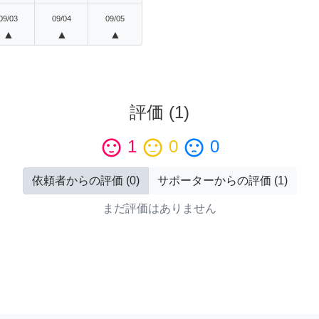
09/03
09/04
09/05
▲
▲
▲
評価
(
1
)
sentiment_satisfied
1
sentiment_neutral
0
sentiment_dissatisfied
0
依頼者からの評価
(
0
)
サポーターからの評価
(
1
)
まだ評価はありません