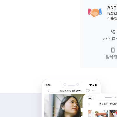
AN
報酬
不審
perm_phone_msg
パトロ
smartphone
番号