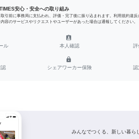
YTIMES安心・安全への取り組み
は取引前に事務局に支払われ、評価・完了後に振り込まれます。利用規約違反
な内容のサービスやリクエストやユーザーがあった場合は通報してください。
assignment_ind
ール
本人確認
評
lock
確認
シェアワーカー保険
認
みんなでつくる、新しい暮ら