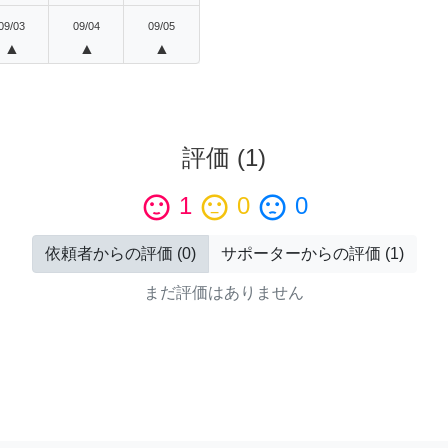
09/03
09/04
09/05
▲
▲
▲
評価
(
1
)
sentiment_satisfied
1
sentiment_neutral
0
sentiment_dissatisfied
0
依頼者からの評価
(
0
)
サポーターからの評価
(
1
)
まだ評価はありません