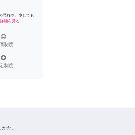
の恐れや、少しでも
詳細を見る
tag_faces
価制度
stars
定制度
しかた。