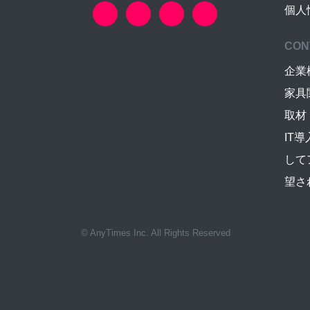
個人
CON
企業
家具
取材
IT
して
望さ
© AnyTimes Inc. All Rights Reserved