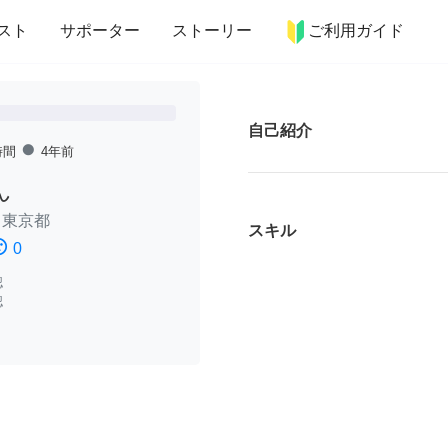
more_horiz
インテリア
趣味・習い事
ペット
料理
スト
サポーター
ストーリー
ご利用ガイド
自己紹介
fiber_manual_record
時間
4年前
ん
/
東京都
スキル
ssatisfied
0
認
認