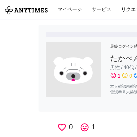
全て
修理・組立
家事
引っ越し
マイページ
サービス
リクエ
最終ログイン
たかべ
男性
/
40代
sentiment_satisfied
sentiment_neutral
sentiment_di
1
0
本人確認未確
電話番号未確
favorite_border
0
tag_faces
1