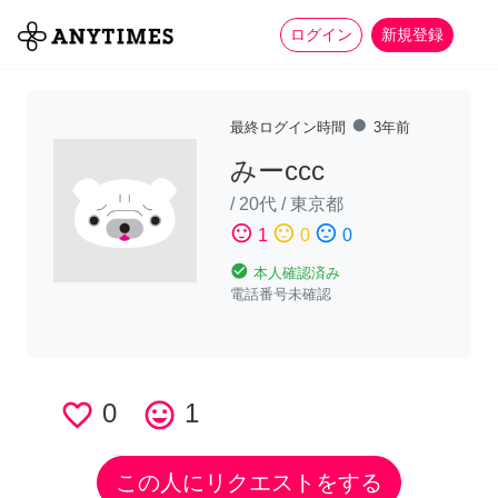
more_horiz
全て
修理・組立
家事
ログイン
新規登録
fiber_manual_record
最終ログイン時間
3年前
みーccc
/
20代
/
東京都
sentiment_satisfied
sentiment_neutral
sentiment_dissatisfied
1
0
0
check_circle
本人確認済み
電話番号未確認
favorite_border
0
tag_faces
1
この人にリクエストをする