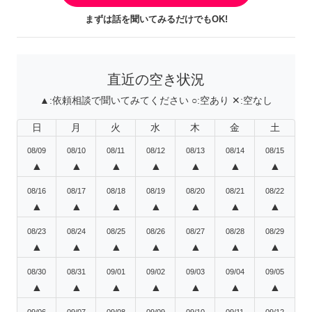
まずは話を聞いてみるだけでもOK!
直近の空き状況
▲:
依頼相談で聞いてみてください
○:
空あり
✕:
空なし
日
月
火
水
木
金
土
08/09
08/10
08/11
08/12
08/13
08/14
08/15
▲
▲
▲
▲
▲
▲
▲
08/16
08/17
08/18
08/19
08/20
08/21
08/22
▲
▲
▲
▲
▲
▲
▲
08/23
08/24
08/25
08/26
08/27
08/28
08/29
▲
▲
▲
▲
▲
▲
▲
08/30
08/31
09/01
09/02
09/03
09/04
09/05
▲
▲
▲
▲
▲
▲
▲
09/06
09/07
09/08
09/09
09/10
09/11
09/12