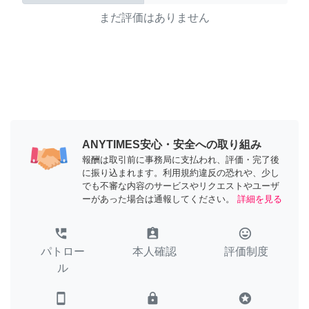
まだ評価はありません
ANYTIMES安心・安全への取り組み
報酬は取引前に事務局に支払われ、評価・完了後
に振り込まれます。利用規約違反の恐れや、少し
でも不審な内容のサービスやリクエストやユーザ
ーがあった場合は通報してください。
詳細を見る
perm_phone_msg
assignment_ind
tag_faces
パトロー
本人確認
評価制度
ル
smartphone
lock
stars