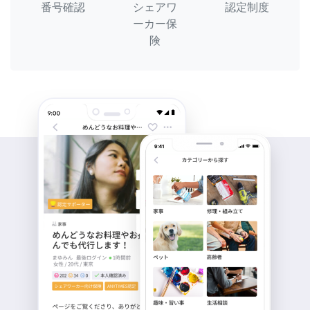
番号確認
シェアワ
認定制度
ーカー保
険