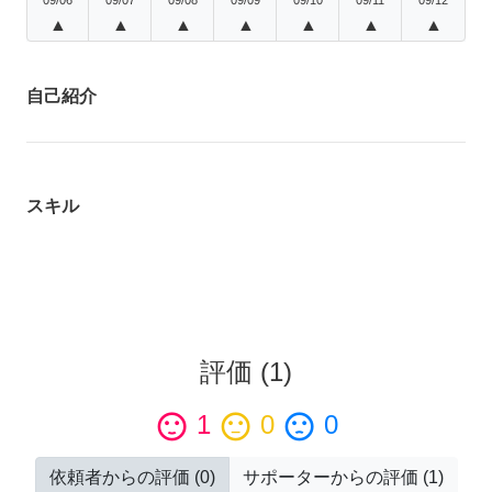
▲
▲
▲
▲
▲
▲
▲
自己紹介
スキル
評価
(
1
)
sentiment_satisfied
1
sentiment_neutral
0
sentiment_dissatisfied
0
依頼者からの評価
(
0
)
サポーターからの評価
(
1
)