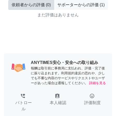
依頼者からの評価
(
0
)
サポーターからの評価
(
1
)
まだ評価はありません
ANYTIMES安心・安全への取り組み
報酬は取引前に事務局に支払われ、評価・完了後
に振り込まれます。利用規約違反の恐れや、少し
でも不審な内容のサービスやリクエストやユーザ
ーがあった場合は通報してください。
詳細を見る
perm_phone_msg
assignment_ind
tag_faces
パトロー
本人確認
評価制度
ル