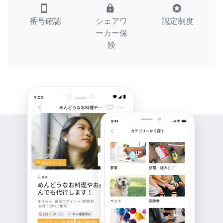
smartphone
lock
stars
番号確認
シェアワ
認定制度
ーカー保
険