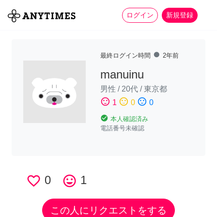
more_horiz
全て
修理・組立
家事
ログイン
新規登録
fiber_manual_record
最終ログイン時間
2年前
manuinu
男性
/
20代
/
東京都
sentiment_satisfied
sentiment_neutral
sentiment_dissatisfied
1
0
0
check_circle
本人確認済み
電話番号未確認
favorite_border
0
tag_faces
1
この人にリクエストをする