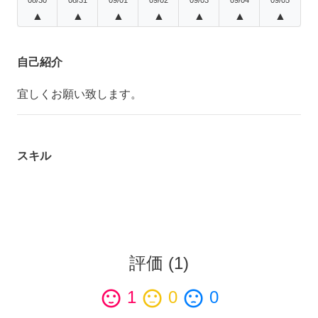
▲
▲
▲
▲
▲
▲
▲
自己紹介
宜しくお願い致します。
スキル
評価
(
1
)
sentiment_satisfied
1
sentiment_neutral
0
sentiment_dissatisfied
0