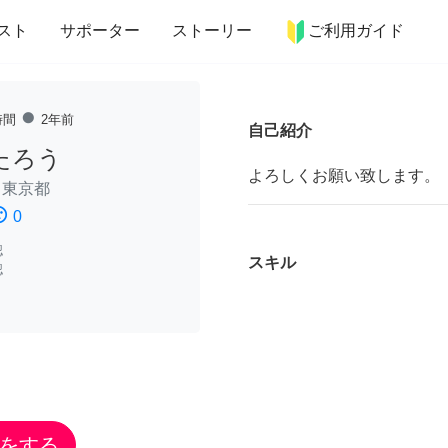
more_horiz
インテリア
趣味・習い事
ペット
料理
スト
サポーター
ストーリー
ご利用ガイド
fiber_manual_record
時間
2年前
自己紹介
たろう
よろしくお願い致します。
/
東京都
ssatisfied
0
認
スキル
認
をする