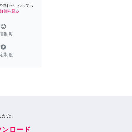
の恐れや、少しでも
詳細を見る
tag_faces
価制度
stars
定制度
しかた。
ダウンロード