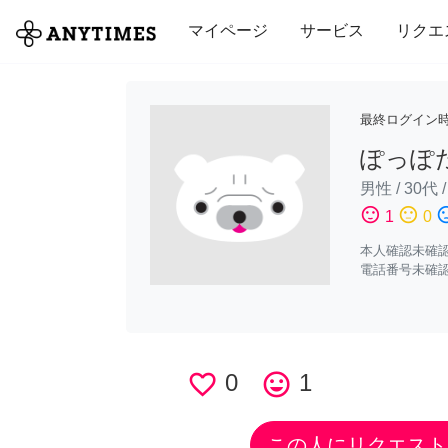
全て
修理・組立
家事
引っ越し
マイページ
サービス
リクエ
最終ログイン
ぽっぽ
男性
/
30代
sentiment_satisfied
sentiment_neutral
sentiment_di
1
0
本人確認未確
電話番号未確
favorite_border
0
tag_faces
1
この人にリクエスト