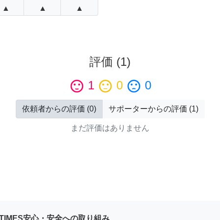
▲
▲
▲
評価
(
1
)
sentiment_satisfied
1
sentiment_neutral
0
sentiment_dissatisfied
0
依頼者からの評価
(
0
)
サポーターからの評価
(
1
)
まだ評価はありません
YTIMES安心・安全への取り組み