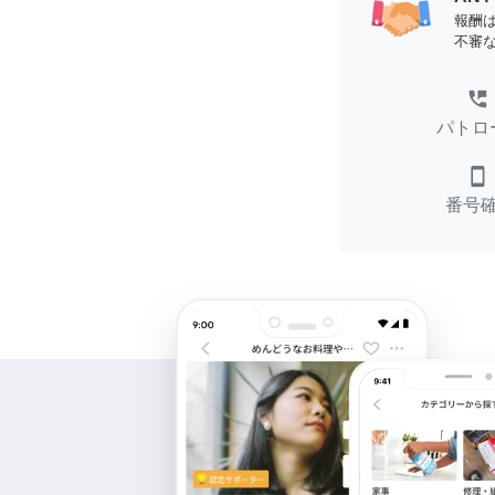
報酬
不審
perm_phone_msg
パトロ
smartphone
番号