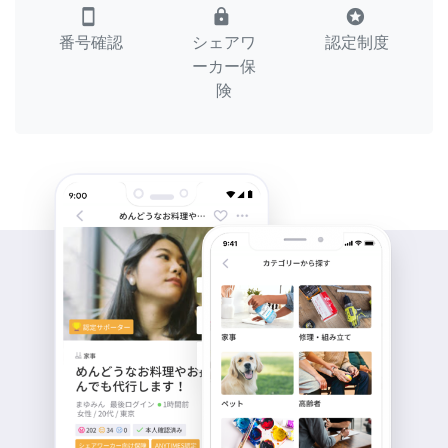
smartphone
lock
stars
番号確認
シェアワ
認定制度
ーカー保
険