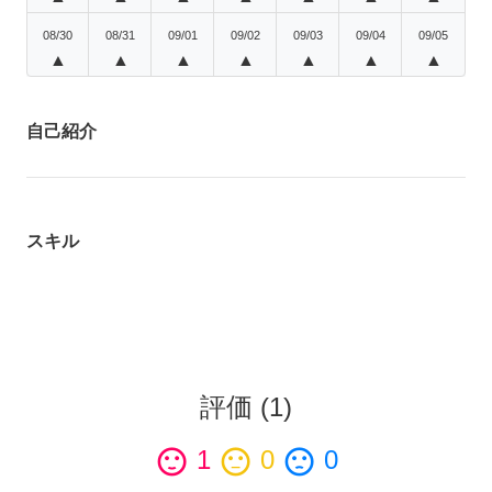
08/30
08/31
09/01
09/02
09/03
09/04
09/05
▲
▲
▲
▲
▲
▲
▲
自己紹介
スキル
評価
(
1
)
sentiment_satisfied
1
sentiment_neutral
0
sentiment_dissatisfied
0