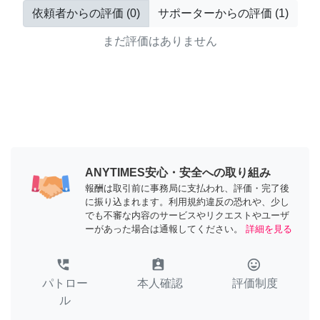
依頼者からの評価
(
0
)
サポーターからの評価
(
1
)
まだ評価はありません
ANYTIMES安心・安全への取り組み
報酬は取引前に事務局に支払われ、評価・完了後
に振り込まれます。利用規約違反の恐れや、少し
でも不審な内容のサービスやリクエストやユーザ
ーがあった場合は通報してください。
詳細を見る
perm_phone_msg
assignment_ind
tag_faces
パトロー
本人確認
評価制度
ル