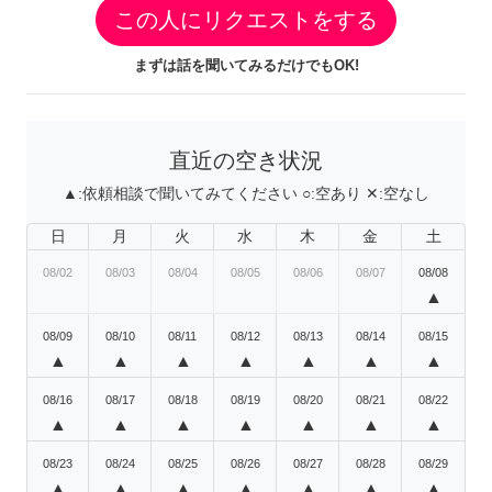
この人にリクエストをする
まずは話を聞いてみるだけでもOK!
直近の空き状況
▲:
依頼相談で聞いてみてください
○:
空あり
✕:
空なし
日
月
火
水
木
金
土
08/02
08/03
08/04
08/05
08/06
08/07
08/08
▲
08/09
08/10
08/11
08/12
08/13
08/14
08/15
▲
▲
▲
▲
▲
▲
▲
08/16
08/17
08/18
08/19
08/20
08/21
08/22
▲
▲
▲
▲
▲
▲
▲
08/23
08/24
08/25
08/26
08/27
08/28
08/29
▲
▲
▲
▲
▲
▲
▲