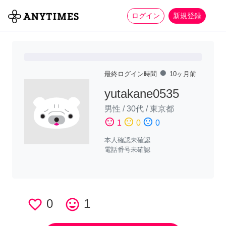
more_horiz
全て
修理・組立
家事
ログイン
新規登録
fiber_manual_record
最終ログイン時間
10ヶ月前
yutakane0535
男性
/
30代
/
東京都
sentiment_satisfied
sentiment_neutral
sentiment_dissatisfied
1
0
0
本人確認未確認
電話番号未確認
favorite_border
0
tag_faces
1