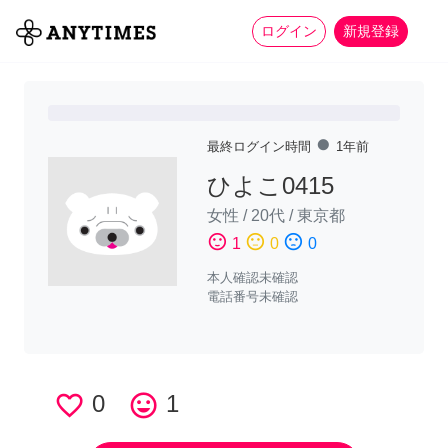
more_horiz
全て
修理・組立
家事
ログイン
新規登録
fiber_manual_record
最終ログイン時間
1年前
ひよこ0415
女性
/
20代
/
東京都
sentiment_satisfied
sentiment_neutral
sentiment_dissatisfied
1
0
0
本人確認未確認
電話番号未確認
favorite_border
0
tag_faces
1