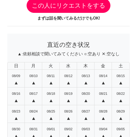
この人にリクエストをする
まずは話を聞いてみるだけでもOK!
直近の空き状況
▲:
依頼相談で聞いてみてください
○:
空あり
✕:
空なし
日
月
火
水
木
金
土
08/09
08/10
08/11
08/12
08/13
08/14
08/15
▲
▲
▲
▲
▲
▲
▲
08/16
08/17
08/18
08/19
08/20
08/21
08/22
▲
▲
▲
▲
▲
▲
▲
08/23
08/24
08/25
08/26
08/27
08/28
08/29
▲
▲
▲
▲
▲
▲
▲
08/30
08/31
09/01
09/02
09/03
09/04
09/05
▲
▲
▲
▲
▲
▲
▲