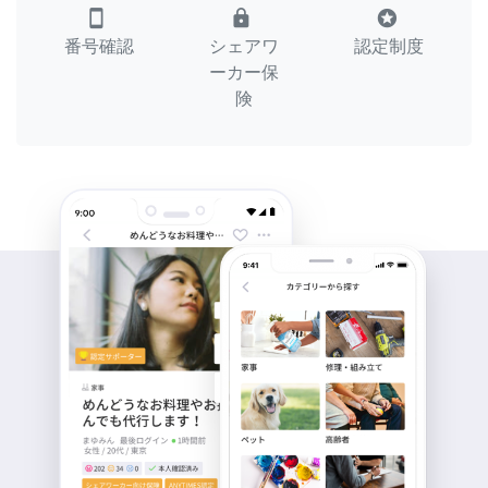
smartphone
lock
stars
番号確認
シェアワ
認定制度
ーカー保
険