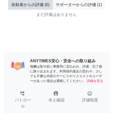
依頼者からの評価
(
0
)
サポーターからの評価
(
1
)
まだ評価はありません
ANYTIMES安心・安全への取り組み
報酬は取引前に事務局に支払われ、評価・完了後
に振り込まれます。利用規約違反の恐れや、少し
でも不審な内容のサービスやリクエストやユーザ
ーがあった場合は通報してください。
詳細を見る
perm_phone_msg
assignment_ind
tag_faces
パトロー
本人確認
評価制度
ル