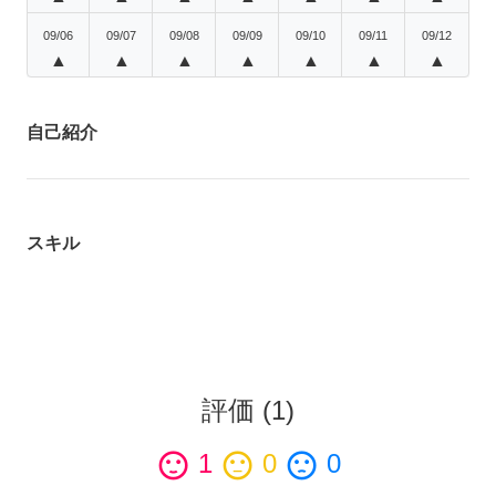
09/06
09/07
09/08
09/09
09/10
09/11
09/12
▲
▲
▲
▲
▲
▲
▲
自己紹介
スキル
評価
(
1
)
sentiment_satisfied
1
sentiment_neutral
0
sentiment_dissatisfied
0