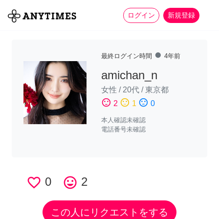
more_horiz
全て
修理・組立
家事
ログイン
新規登録
fiber_manual_record
最終ログイン時間
4年前
amichan_n
女性
/
20代
/
東京都
sentiment_satisfied
sentiment_neutral
sentiment_dissatisfied
2
1
0
本人確認未確認
電話番号未確認
favorite_border
0
tag_faces
2
この人にリクエストをする