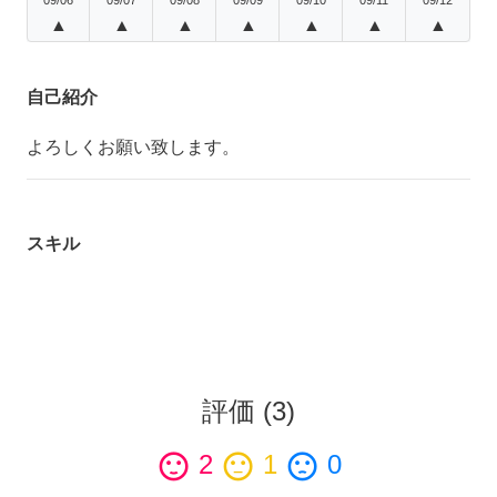
▲
▲
▲
▲
▲
▲
▲
自己紹介
よろしくお願い致します。
スキル
評価
(
3
)
sentiment_satisfied
2
sentiment_neutral
1
sentiment_dissatisfied
0