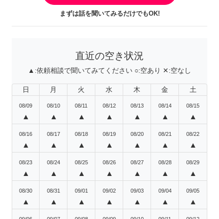
まずは話を聞いてみるだけでもOK!
直近の空き状況
▲:
依頼相談で聞いてみてください
○:
空あり
✕:
空なし
日
月
火
水
木
金
土
08/09
08/10
08/11
08/12
08/13
08/14
08/15
▲
▲
▲
▲
▲
▲
▲
08/16
08/17
08/18
08/19
08/20
08/21
08/22
▲
▲
▲
▲
▲
▲
▲
08/23
08/24
08/25
08/26
08/27
08/28
08/29
▲
▲
▲
▲
▲
▲
▲
08/30
08/31
09/01
09/02
09/03
09/04
09/05
▲
▲
▲
▲
▲
▲
▲
09/06
09/07
09/08
09/09
09/10
09/11
09/12