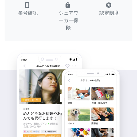
smartphone
lock
stars
番号確認
シェアワ
認定制度
ーカー保
険