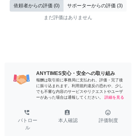
依頼者からの評価
(
0
)
サポーターからの評価
(
3
)
まだ評価はありません
ANYTIMES安心・安全への取り組み
報酬は取引前に事務局に支払われ、評価・完了後
に振り込まれます。利用規約違反の恐れや、少し
でも不審な内容のサービスやリクエストやユーザ
ーがあった場合は通報してください。
詳細を見る
perm_phone_msg
assignment_ind
tag_faces
パトロー
本人確認
評価制度
ル