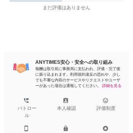
まだ評価はありません
ANYTIMES安心・安全への取り組み
報酬は取引前に事務局に支払われ、評価・完了後
に振り込まれます。利用規約違反の恐れや、少し
でも不審な内容のサービスやリクエストやユーザ
ーがあった場合は通報してください。
詳細を見る
perm_phone_msg
assignment_ind
tag_faces
パトロー
本人確認
評価制度
ル
smartphone
lock
stars