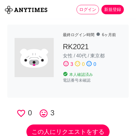
more_horiz
全て
修理・組立
家事
ログイン
新規登録
fiber_manual_record
最終ログイン時間
6ヶ月前
RK2021
女性
/
40代
/
東京都
sentiment_satisfied
sentiment_neutral
sentiment_dissatisfied
3
0
0
check_circle
本人確認済み
電話番号未確認
favorite_border
0
tag_faces
3
この人にリクエストをする