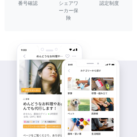
番号確認
シェアワ
認定制度
ーカー保
険