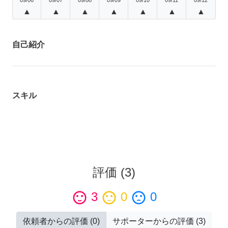
▲
▲
▲
▲
▲
▲
▲
自己紹介
スキル
評価
(
3
)
sentiment_satisfied
3
sentiment_neutral
0
sentiment_dissatisfied
0
依頼者からの評価
(
0
)
サポーターからの評価
(
3
)