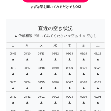
まずは話を聞いてみるだけでもOK!
直近の空き状況
▲:
依頼相談で聞いてみてください
○:
空あり
✕:
空なし
日
月
火
水
木
金
土
08/09
08/10
08/11
08/12
08/13
08/14
08/15
▲
▲
▲
▲
▲
▲
▲
08/16
08/17
08/18
08/19
08/20
08/21
08/22
▲
▲
▲
▲
▲
▲
▲
08/23
08/24
08/25
08/26
08/27
08/28
08/29
▲
▲
▲
▲
▲
▲
▲
08/30
08/31
09/01
09/02
09/03
09/04
09/05
▲
▲
▲
▲
▲
▲
▲
09/06
09/07
09/08
09/09
09/10
09/11
09/12