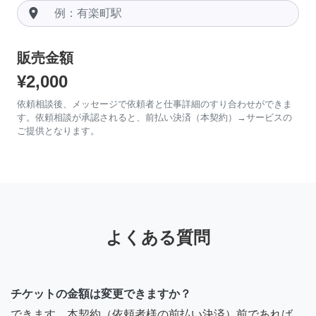
room
販売金額
¥2,000
依頼相談後、メッセージで依頼者と仕事詳細のすり合わせができま
す。依頼相談が承認されると、前払い決済（本契約）→サービスの
ご提供となります。
よくある質問
チケットの金額は変更できますか？
できます。本契約（依頼者様の前払い決済）前であれば、