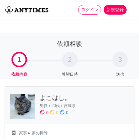
more_horiz
全て
修理・組立
家事
ログイン
新規登録
依頼相談
1
2
3
依頼内容
希望日時
送信
よこはし。
男性
/
20代
/
宮城県
sentiment_satisfied
sentiment_neutral
sentiment_dissatisfied
0
0
0
local_laundry_service
家事
▸ 家の掃除