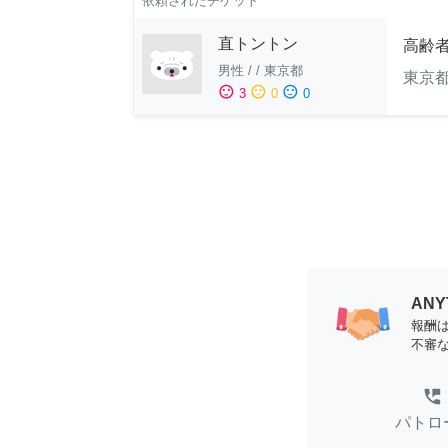
依頼されたチケット
直トントン
高齢
男性
/
/
東京都
東京
sentiment_satisfied
sentiment_neutral
sentiment_dissatisfied
3
0
0
AN
報酬
不審
perm_phone_msg
パトロ