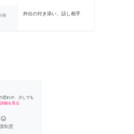
外出の付き添い、話し相手
川県
の恐れや、少しでも
詳細を見る
tag_faces
価制度