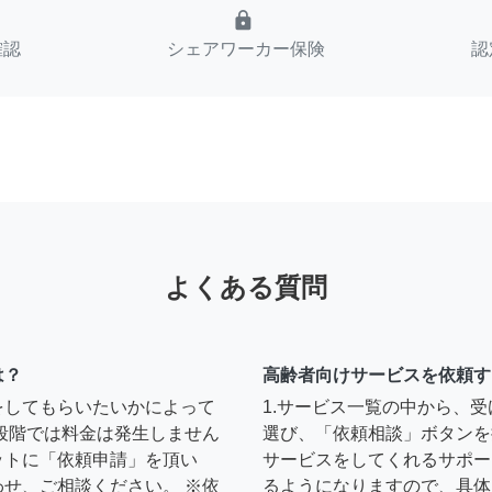
lock
確認
シェアワーカー保険
認
よくある質問
は？
高齢者向けサービスを依頼す
をしてもらいたいかによって
1.サービス一覧の中から、
段階では料金は発生しません
選び、「依頼相談」ボタンを
ットに「依頼申請」を頂い
サービスをしてくれるサポー
せ、ご相談ください。 ※依
るようになりますので、具体