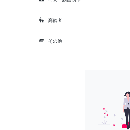
escalator_warning
高齢者
attachment
その他