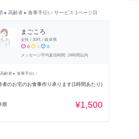
県
▸ 高齢者
▸ 食事手伝い
サービス
1ページ目
まごころ
女性
/
30代
/
岐阜県
sentiment_satisfied
sentiment_neutral
sentiment_dissatisfied
0
0
0
メッセージ平均返信時間: 24時間以内
高齢者
▸ 食事手伝い
齢者のお宅のお食事作り承ります(1時間あたり)
¥1,500
阜県