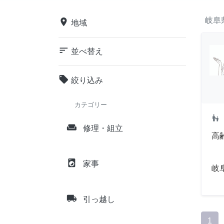
岐阜
place
地域
sort
並べ替え
local_offer
絞り込み
カテゴリー
escalator_warning
weekend
修理・組立
高
local_laundry_service
家事
岐
local_shipping
引っ越し
1