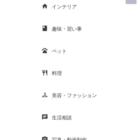
home
インテリア
class
趣味・習い事
pets
ペット
restaurant
料理
checkroom
美容・ファッション
chat
生活相談
camera_alt
写真・動画制作