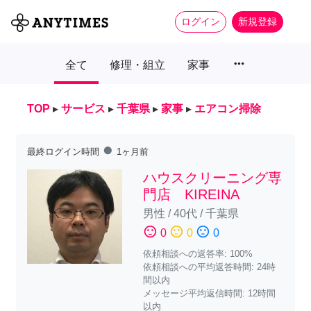
ログイン
新規登録
more_horiz
全て
修理・組立
家事
TOP
▸
サービス
▸
千葉県
▸
家事
▸
エアコン掃除
fiber_manual_record
最終ログイン時間
1ヶ月前
ハウスクリーニング専
門店 KIREINA
男性
/
40代
/
千葉県
sentiment_satisfied
sentiment_neutral
sentiment_dissatisfied
0
0
0
依頼相談への返答率: 100%
依頼相談への平均返答時間: 24時
間以内
メッセージ平均返信時間: 12時間
以内