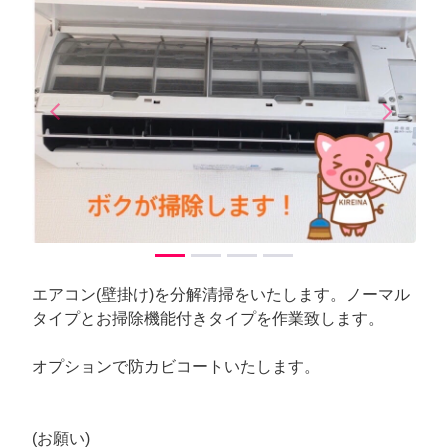
arrow_back_ios
arrow_forward_ios
Previous
Next
エアコン(壁掛け)を分解清掃をいたします。ノーマル
タイプとお掃除機能付きタイプを作業致します。
オプションで防カビコートいたします。
(お願い)