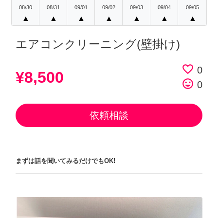
08/30
08/31
09/01
09/02
09/03
09/04
09/05
▲
▲
▲
▲
▲
▲
▲
エアコンクリーニング(壁掛け)
favorite_border
0
¥8,500
tag_faces
0
依頼相談
まずは話を聞いてみるだけでもOK!