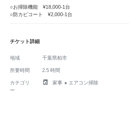
○お掃除機能 ¥18,000-1台
○防カビコート ¥2,000-1台
チケット詳細
地域
千葉県柏市
所要時間
2.5
時間
local_laundry_service
カテゴリ
家事
▸ エアコン掃除
ー