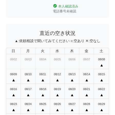
check_circle
本人確認済み
電話番号未確認
直近の空き状況
▲:
依頼相談で聞いてみてください
○:
空あり
✕:
空なし
日
月
火
水
木
金
土
08/02
08/03
08/04
08/05
08/06
08/07
08/08
▲
08/09
08/10
08/11
08/12
08/13
08/14
08/15
▲
▲
▲
▲
▲
▲
▲
08/16
08/17
08/18
08/19
08/20
08/21
08/22
▲
▲
▲
▲
▲
▲
▲
08/23
08/24
08/25
08/26
08/27
08/28
08/29
▲
▲
▲
▲
▲
▲
▲