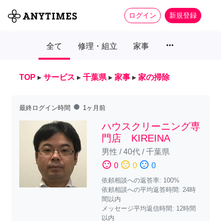
ログイン
新規登録
more_horiz
全て
修理・組立
家事
TOP
▸
サービス
▸
千葉県
▸
家事
▸
家の掃除
fiber_manual_record
最終ログイン時間
1ヶ月前
ハウスクリーニング専
門店 KIREINA
男性
/
40代
/
千葉県
sentiment_satisfied
sentiment_neutral
sentiment_dissatisfied
0
0
0
依頼相談への返答率: 100%
依頼相談への平均返答時間: 24時
間以内
メッセージ平均返信時間: 12時間
以内