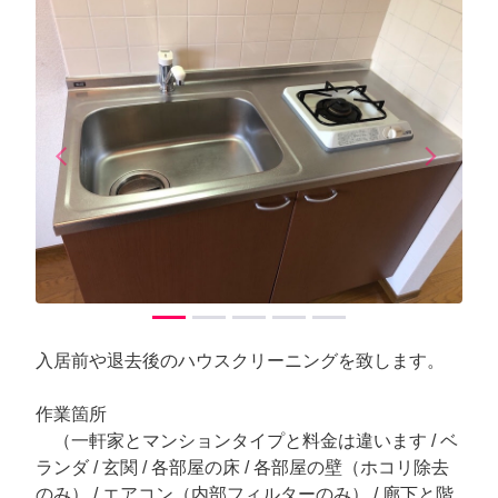
arrow_back_ios
arrow_forward_ios
Previous
Next
入居前や退去後のハウスクリーニングを致します。
作業箇所
（一軒家とマンションタイプと料金は違います / ベ
ランダ / 玄関 / 各部屋の床 / 各部屋の壁（ホコリ除去
のみ） / エアコン（内部フィルターのみ） / 廊下と階