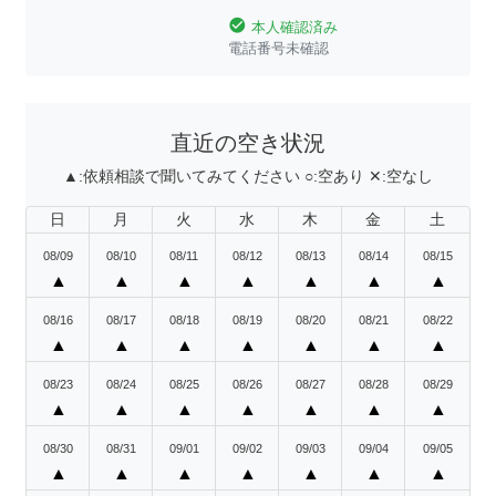
check_circle
本人確認済み
電話番号未確認
直近の空き状況
▲:
依頼相談で聞いてみてください
○:
空あり
✕:
空なし
日
月
火
水
木
金
土
08/09
08/10
08/11
08/12
08/13
08/14
08/15
▲
▲
▲
▲
▲
▲
▲
08/16
08/17
08/18
08/19
08/20
08/21
08/22
▲
▲
▲
▲
▲
▲
▲
08/23
08/24
08/25
08/26
08/27
08/28
08/29
▲
▲
▲
▲
▲
▲
▲
08/30
08/31
09/01
09/02
09/03
09/04
09/05
▲
▲
▲
▲
▲
▲
▲