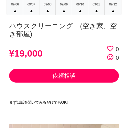
09/06
09/07
09/08
09/09
09/10
09/11
09/12
▲
▲
▲
▲
▲
▲
▲
ハウスクリーニング (空き家、空
き部屋)
favorite_border
0
¥19,000
tag_faces
0
依頼相談
まずは話を聞いてみるだけでもOK!