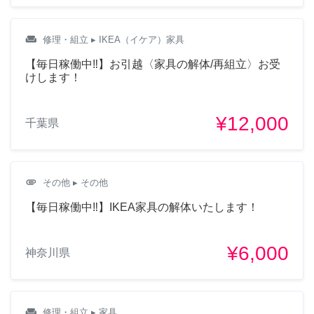
weekend
修理・組立
▸ IKEA（イケア）家具
【毎日稼働中‼︎】お引越〈家具の解体/再組立〉お受
けします！
¥12,000
千葉県
attachment
その他
▸ その他
【毎日稼働中‼︎】IKEA家具の解体いたします！
¥6,000
神奈川県
weekend
修理・組立
▸ 家具