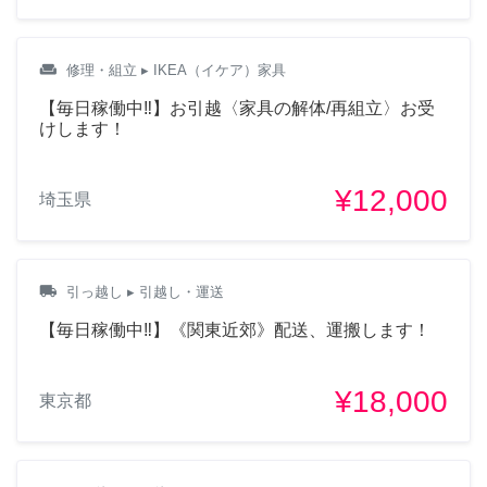
weekend
修理・組立
▸ IKEA（イケア）家具
【毎日稼働中‼︎】お引越〈家具の解体/再組立〉お受
けします！
¥12,000
埼玉県
local_shipping
引っ越し
▸ 引越し・運送
【毎日稼働中‼︎】《関東近郊》配送、運搬します！
¥18,000
東京都