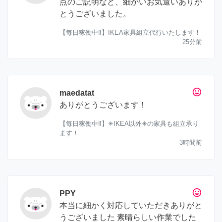
点のご説明など、細かいお気遣いありが
とうございました。
【毎日稼働中‼︎】IKEA家具組立代行いたします！
25分前
tag_faces
maedatat
ありがとうございます！
【毎日稼働中‼︎】✳︎IKEA以外✳︎の家具も組立承り
ます！
3時間前
tag_faces
PPY
本当に細かく対応していただきありがと
うございました 素晴らしい作業でした