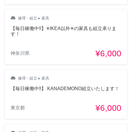
weekend
修理・組立
▸ 家具
【毎日稼働中‼︎】✳︎IKEA以外✳︎の家具も組立承りま
す！
¥6,000
神奈川県
weekend
修理・組立
▸ 家具
【毎日稼働中‼︎】 KANADEMONO組立いたします！
¥6,000
東京都