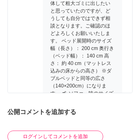
体して粗大ゴミに出したい
と思っていたのですが、ど
うしても自分ではできず相
談となります。ご確認のほ
どよろしくお願いいたしま
す。 ベッド展開時のサイズ
幅（長さ）： 200 cm 奥行き
（ベッド幅）： 140 cm 高
さ： 約 40 cm（マットレス
込みの床からの高さ） ※ダ
ブルベッドと同等の広さ
（140×200cm）になりま
す。 🛋️ ソファー時のサイズ
幅： 200 cm 奥行き： 104
cm 高さ： 91 cm 座面の奥行
公開コメントを追加する
き： 71 cm 座面の高さ： 40
cm
ログインしてコメントを追加