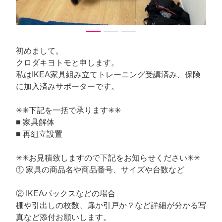
初めまして。
クロダキヨトモと申します。
私はIKEA家具組み立てトレーニング受講済み、保険
に加入済みサポーターです。
✳︎✳︎下記を一括で承ります✳︎✳︎
■ 家具解体
■ 再組立設置
✳︎✳︎お見積致しますので下記をお知らせください✳︎✳︎
① 家具の商品名や商品番号、サイズや台数など
② IKEAパックスなどの場合
棚や引出しの枚数、扉か引戸か？など詳細が分かる写
真など添付お願いします。