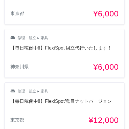
¥6,000
東京都
weekend
修理・組立
▸ 家具
【毎日稼働中‼︎】FlexiSpot 組立代行いたします！
¥6,000
神奈川県
weekend
修理・組立
▸ 家具
【毎日稼働中‼︎】FlexiSpot/鬼目ナットバージョン
¥12,000
東京都