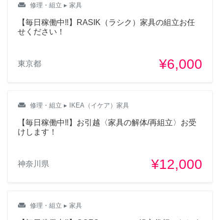
weekend
修理・組立
▸ 家具
【毎日稼働中‼︎】RASIK（ラシク）家具の組立お任
せください！
¥6,000
東京都
weekend
修理・組立
▸ IKEA（イケア）家具
【毎日稼働中‼︎】お引越〈家具の解体/再組立〉お受
けします！
¥12,000
神奈川県
weekend
修理・組立
▸ 家具