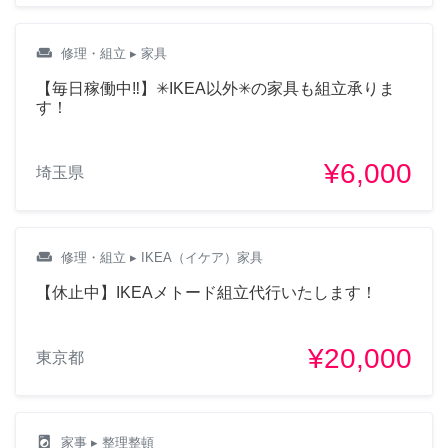
weekend
修理・組立
▸ 家具
【毎日稼働中‼︎】✳︎IKEA以外✳︎の家具も組立承りま
す！
¥6,000
埼玉県
weekend
修理・組立
▸ IKEA（イケア）家具
【休止中】IKEAメトード組立代行いたします！
¥20,000
東京都
local_laundry_service
家事
▸ 整理整頓