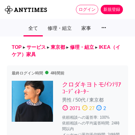
ログイン
新規登録
more_horiz
全て
修理・組立
家事
TOP
▸
サービス
▸
東京都
▸
修理・組立
▸
IKEA（イ
ケア）家具
fiber_manual_record
最終ログイン時間
4時間前
クロダキヨトモ/ｲﾝﾃﾘｱ
ｺｰﾃﾞｨﾈｰﾀｰ
男性
/
50代
/
東京都
sentiment_satisfied
sentiment_neutral
sentiment_dissatisfied
2071
27
2
依頼相談への返答率: 100%
依頼相談への平均返答時間: 24時
間以内
メッセージ平均返信時間: 24時間