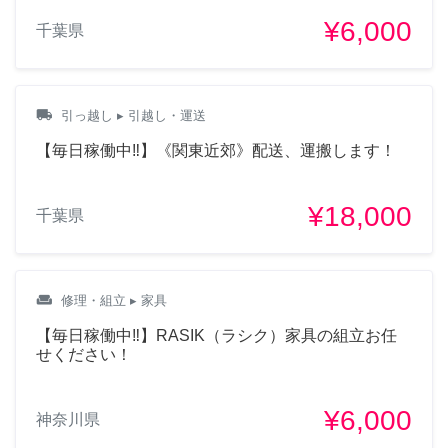
¥6,000
千葉県
local_shipping
引っ越し
▸ 引越し・運送
【毎日稼働中‼︎】《関東近郊》配送、運搬します！
¥18,000
千葉県
weekend
修理・組立
▸ 家具
【毎日稼働中‼︎】RASIK（ラシク）家具の組立お任
せください！
¥6,000
神奈川県