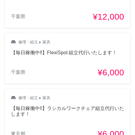
¥12,000
千葉県
weekend
修理・組立
▸ 家具
【毎日稼働中‼︎】FlexiSpot 組立代行いたします！
¥6,000
千葉県
weekend
修理・組立
▸ 家具
【毎日稼働中‼︎】ラシカルワークチェア組立代行いた
します！
¥6,000
東京都