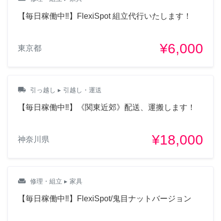
【毎日稼働中‼︎】FlexiSpot 組立代行いたします！
¥6,000
東京都
local_shipping
引っ越し
▸ 引越し・運送
【毎日稼働中‼︎】《関東近郊》配送、運搬します！
¥18,000
神奈川県
weekend
修理・組立
▸ 家具
【毎日稼働中‼︎】FlexiSpot/鬼目ナットバージョン