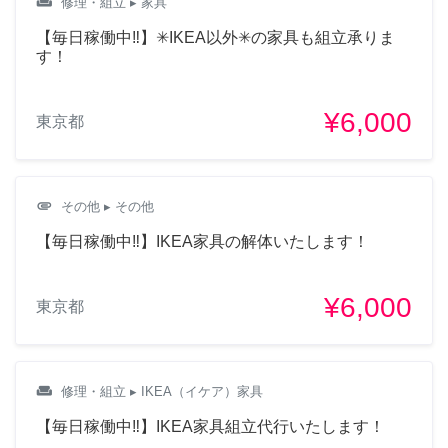
weekend
修理・組立
▸ 家具
【毎日稼働中‼︎】✳︎IKEA以外✳︎の家具も組立承りま
す！
¥6,000
東京都
attachment
その他
▸ その他
【毎日稼働中‼︎】IKEA家具の解体いたします！
¥6,000
東京都
weekend
修理・組立
▸ IKEA（イケア）家具
【毎日稼働中‼︎】IKEA家具組立代行いたします！