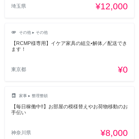
¥12,000
埼玉県
attachment
その他
▸ その他
【RCMP様専用】イケア家具の組立•解体／配送でき
ます！
¥0
東京都
local_laundry_service
家事
▸ 整理整頓
【毎日稼働中‼︎】お部屋の模様替えやお荷物移動のお
手伝い
¥8,000
神奈川県