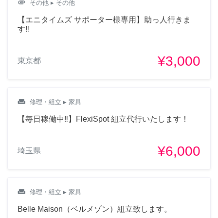
attachment
その他
▸ その他
【エニタイムズ サポーター様専用】助っ人行きま
す‼︎
¥3,000
東京都
weekend
修理・組立
▸ 家具
【毎日稼働中‼︎】FlexiSpot 組立代行いたします！
¥6,000
埼玉県
weekend
修理・組立
▸ 家具
Belle Maison（ベルメゾン）組立致します。