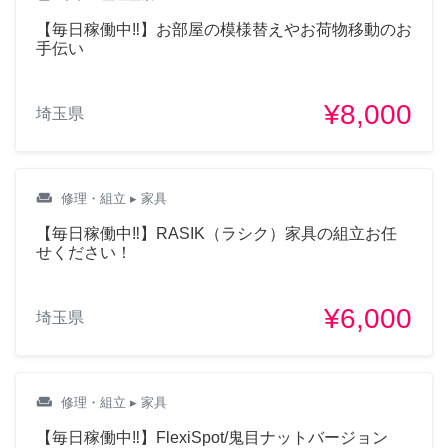
【毎日稼働中‼︎】お部屋の模様替えやお荷物移動のお
手伝い
¥8,000
埼玉県
weekend
修理・組立
▸ 家具
【毎日稼働中‼︎】RASIK（ラシク）家具の組立お任
せください！
¥6,000
埼玉県
weekend
修理・組立
▸ 家具
【毎日稼働中‼︎】FlexiSpot/鬼目ナットバージョン