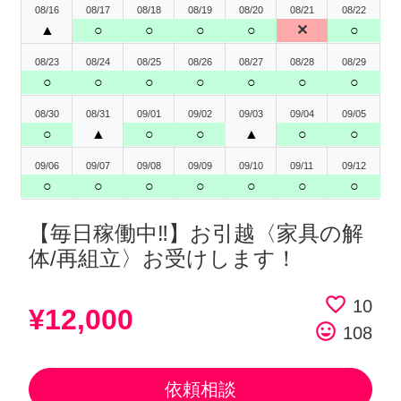
08/16
08/17
08/18
08/19
08/20
08/21
08/22
▲
○
○
○
○
✕
○
08/23
08/24
08/25
08/26
08/27
08/28
08/29
○
○
○
○
○
○
○
08/30
08/31
09/01
09/02
09/03
09/04
09/05
○
▲
○
○
▲
○
○
09/06
09/07
09/08
09/09
09/10
09/11
09/12
○
○
○
○
○
○
○
【毎日稼働中‼︎】お引越〈家具の解
体/再組立〉お受けします！
favorite_border
10
¥12,000
tag_faces
108
依頼相談