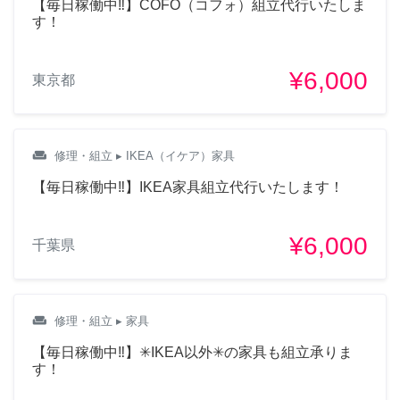
【毎日稼働中‼︎】COFO（コフォ）組立代行いたしま
す！
¥6,000
東京都
weekend
修理・組立
▸ IKEA（イケア）家具
【毎日稼働中‼︎】IKEA家具組立代行いたします！
¥6,000
千葉県
weekend
修理・組立
▸ 家具
【毎日稼働中‼︎】✳︎IKEA以外✳︎の家具も組立承りま
す！