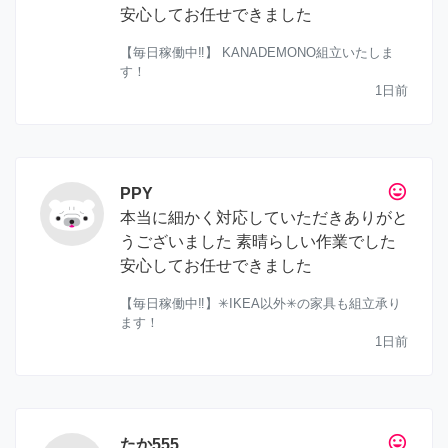
安心してお任せできました
【毎日稼働中‼︎】 KANADEMONO組立いたしま
す！
1日前
tag_faces
PPY
本当に細かく対応していただきありがと
うございました 素晴らしい作業でした
安心してお任せできました
【毎日稼働中‼︎】✳︎IKEA以外✳︎の家具も組立承り
ます！
1日前
tag_faces
たか555