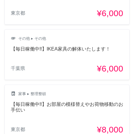
¥6,000
東京都
attachment
その他
▸ その他
【毎日稼働中‼︎】IKEA家具の解体いたします！
¥6,000
千葉県
local_laundry_service
家事
▸ 整理整頓
【毎日稼働中‼︎】お部屋の模様替えやお荷物移動のお
手伝い
¥8,000
東京都