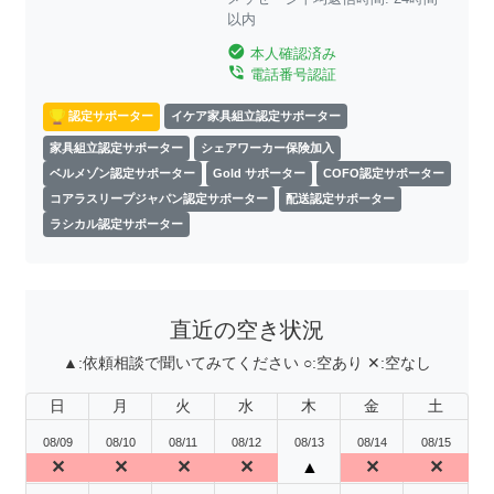
以内
check_circle
本人確認済み
phone_in_talk
電話番号認証
認定サポーター
イケア家具組立認定サポーター
家具組立認定サポーター
シェアワーカー保険加入
ベルメゾン認定サポーター
Gold サポーター
COFO認定サポーター
コアラスリープジャパン認定サポーター
配送認定サポーター
ラシカル認定サポーター
直近の空き状況
▲:
依頼相談で聞いてみてください
○:
空あり
✕:
空なし
日
月
火
水
木
金
土
08/09
08/10
08/11
08/12
08/13
08/14
08/15
✕
✕
✕
✕
▲
✕
✕