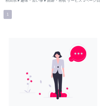
秋田県
▸ 趣味・習い事
▸ 囲碁・将棋
サービス
1ページ目
1