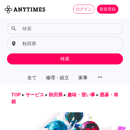
ログイン
新規登録
search
place
検索
more_horiz
全て
修理・組立
家事
TOP
▸
サービス
▸
秋田県
▸
趣味・習い事
▸
囲碁・将
棋