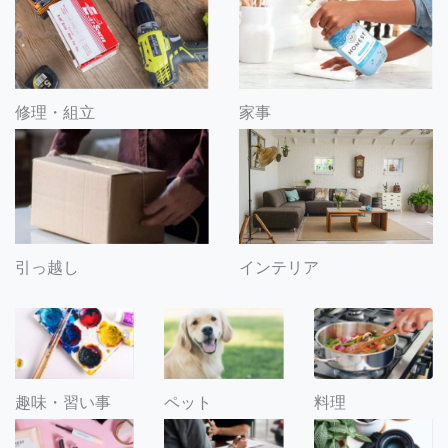
修理・組立
家事
引っ越し
インテリア
趣味・習い事
ペット
料理