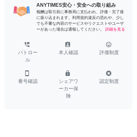
ANYTIMES安心・安全への取り組み
報酬は取引前に事務局に支払われ、評価・完了後
に振り込まれます。利用規約違反の恐れや、少し
でも不審な内容のサービスやリクエストやユーザ
ーがあった場合は通報してください。
詳細を見る
perm_phone_msg
assignment_ind
tag_faces
パトロー
本人確認
評価制度
ル
smartphone
lock
stars
番号確認
シェアワ
認定制度
ーカー保
険