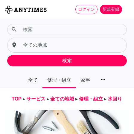
ログイン
新規登録
search
place
検索
more_horiz
全て
修理・組立
家事
TOP
▸
サービス
▸
全ての地域
▸
修理・組立
▸
水回り