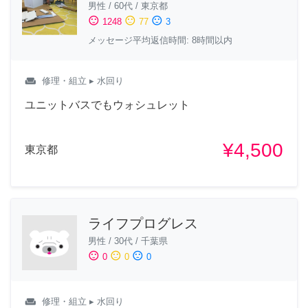
男性
/
60代
/
東京都
sentiment_satisfied
sentiment_neutral
sentiment_dissatisfied
1248
77
3
メッセージ平均返信時間: 8時間以内
weekend
修理・組立
▸ 水回り
ユニットバスでもウォシュレット
¥4,500
東京都
ライフプログレス
男性
/
30代
/
千葉県
sentiment_satisfied
sentiment_neutral
sentiment_dissatisfied
0
0
0
weekend
修理・組立
▸ 水回り