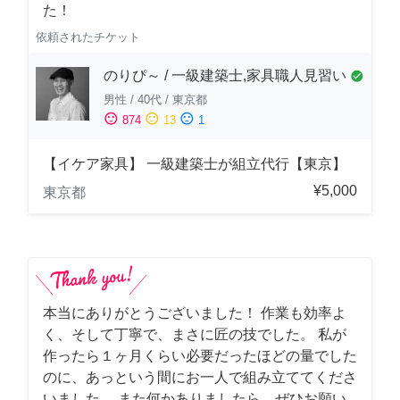
た！
依頼されたチケット
のりぴ～ / 一級建築士,家具職人見習い
check_circle
男性
/
40代
/
東京都
sentiment_satisfied
sentiment_neutral
sentiment_dissatisfied
874
13
1
【イケア家具】 一級建築士が組立代行【東京】
¥5,000
東京都
本当にありがとうございました！ 作業も効率よ
く、そして丁寧で、まさに匠の技でした。 私が
作ったら１ヶ月くらい必要だったほどの量でした
のに、あっという間にお一人で組み立ててくださ
いました。 また何かありましたら、ぜひお願い