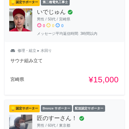
認定サポーター
第二種電気工事士
いでじゅん
check_circle
男性
/
50代
/
宮崎県
sentiment_satisfied
sentiment_neutral
sentiment_dissatisfied
0
0
0
メッセージ平均返信時間: 3時間以内
weekend
修理・組立
▸ 水回り
サウナ組み立て
¥15,000
宮崎県
認定サポーター
Bronze サポーター
配送認定サポーター
匠のすーさん！
check_circle
男性
/
60代
/
東京都