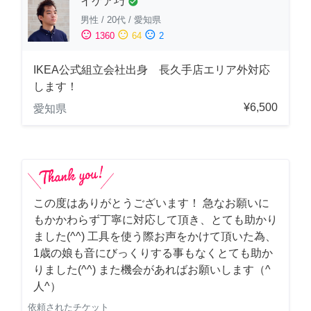
イケア巧
check_circle
男性
/
20代
/
愛知県
sentiment_satisfied
sentiment_neutral
sentiment_dissatisfied
1360
64
2
IKEA公式組立会社出身 長久手店エリア外対応
します！
¥6,500
愛知県
この度はありがとうございます！ 急なお願いに
もかかわらず丁寧に対応して頂き、とても助かり
ました(^^) 工具を使う際お声をかけて頂いた為、
1歳の娘も音にびっくりする事もなくとても助か
りました(^^) また機会があればお願いします（^
人^）
依頼されたチケット