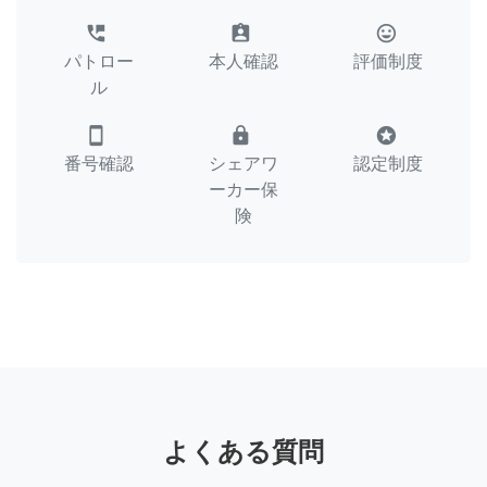
perm_phone_msg
assignment_ind
tag_faces
パトロー
本人確認
評価制度
ル
smartphone
lock
stars
番号確認
シェアワ
認定制度
ーカー保
険
よくある質問