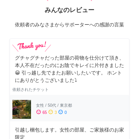
みんなのレビュー
依頼者のみなさまからサポーターへの感謝の言葉
グチャグチャだった部屋の荷物を仕分けて頂き、
本人不在だったのにお陰でキレイに片付きました
😀 引っ越し先でまたお願いしたいです。 ホント
にありがとうございました⤵
依頼されたチケット
女性
/
50代
/
東京都
sentiment_satisfied
sentiment_neutral
sentiment_dissatisfied
65
3
0
引越し梱包します。女性の部屋、ご家族様のお家
限定