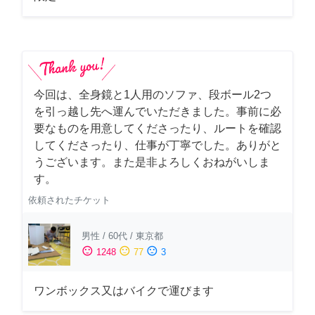
今回は、全身鏡と1人用のソファ、段ボール2つ
を引っ越し先へ運んでいただきました。事前に必
要なものを用意してくださったり、ルートを確認
してくださったり、仕事が丁寧でした。ありがと
うございます。また是非よろしくおねがいしま
す。
依頼されたチケット
男性
/
60代
/
東京都
sentiment_satisfied
sentiment_neutral
sentiment_dissatisfied
1248
77
3
ワンボックス又はバイクで運びます