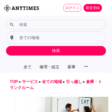
ログイン
新規登録
search
place
検索
more_horiz
全て
修理・組立
家事
TOP
▸
サービス
▸
全ての地域
▸
引っ越し
▸
倉庫・ト
ランクルーム