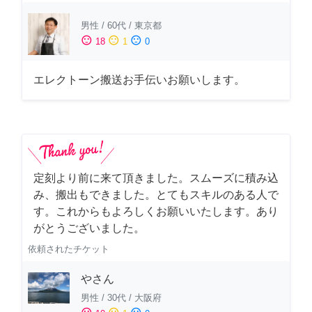
男性
/
60代
/
東京都
sentiment_satisfied
sentiment_neutral
sentiment_dissatisfied
18
1
0
エレクトーン搬送お手伝いお願いします。
定刻より前に来て頂きました。スムーズに積み込
み、搬出もできました。とてもスキルのある人で
す。これからもよろしくお願いいたします。あり
がとうございました。
依頼されたチケット
やさん
男性
/
30代
/
大阪府