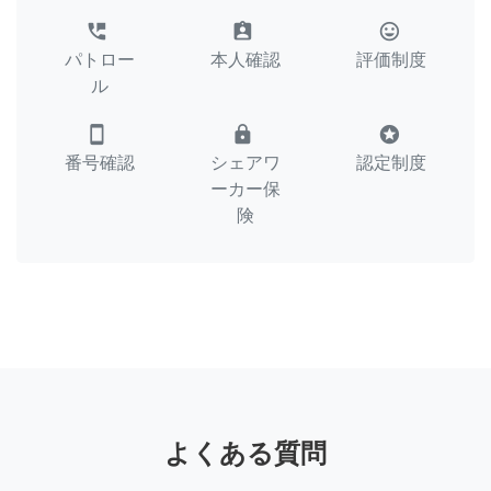
perm_phone_msg
assignment_ind
tag_faces
パトロー
本人確認
評価制度
ル
smartphone
lock
stars
番号確認
シェアワ
認定制度
ーカー保
険
よくある質問