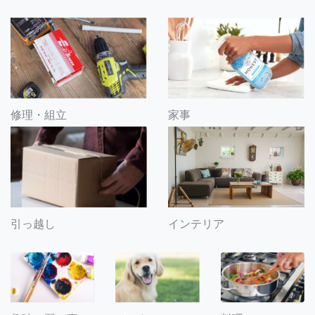
修理・組立
家事
引っ越し
インテリア