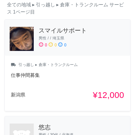
全ての地域
▸ 引っ越し
▸ 倉庫・トランクルーム
サービ
ス
1ページ目
スマイルサポート
男性
/
/
埼玉県
sentiment_satisfied
sentiment_neutral
sentiment_dissatisfied
0
0
0
local_shipping
引っ越し
▸ 倉庫・トランクルーム
仕事仲間募集
¥12,000
新潟県
悠志
男性
/
30代
/
北海道