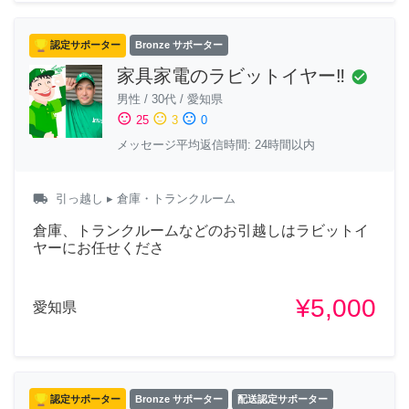
認定サポーター
Bronze サポーター
家具家電のラビットイヤー‼️
check_circle
男性
/
30代
/
愛知県
sentiment_satisfied
sentiment_neutral
sentiment_dissatisfied
25
3
0
メッセージ平均返信時間: 24時間以内
local_shipping
引っ越し
▸ 倉庫・トランクルーム
倉庫、トランクルームなどのお引越しはラビットイ
ヤーにお任せくださ
¥5,000
愛知県
認定サポーター
Bronze サポーター
配送認定サポーター