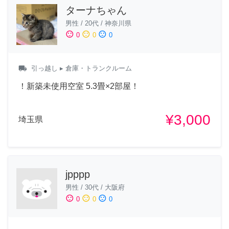
ターナちゃん
男性
/
20代
/
神奈川県
sentiment_satisfied
sentiment_neutral
sentiment_dissatisfied
0
0
0
local_shipping
引っ越し
▸ 倉庫・トランクルーム
！新築未使用空室 5.3畳×2部屋！
¥3,000
埼玉県
jpppp
男性
/
30代
/
大阪府
sentiment_satisfied
sentiment_neutral
sentiment_dissatisfied
0
0
0