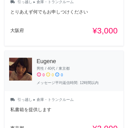
local_shipping
引っ越し
▸ 倉庫・トランクルーム
とりあえず何でもお申しつけください
¥3,000
大阪府
Eugene
男性
/
40代
/
東京都
sentiment_satisfied
sentiment_neutral
sentiment_dissatisfied
0
0
0
メッセージ平均返信時間: 12時間以内
local_shipping
引っ越し
▸ 倉庫・トランクルーム
私書箱を提供します