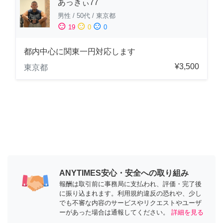
あっきぃ77
男性
/
50代
/
東京都
sentiment_satisfied
sentiment_neutral
sentiment_dissatisfied
19
0
0
都内中心に関東一円対応します
¥3,500
東京都
ANYTIMES安心・安全への取り組み
報酬は取引前に事務局に支払われ、評価・完了後
に振り込まれます。利用規約違反の恐れや、少し
でも不審な内容のサービスやリクエストやユーザ
ーがあった場合は通報してください。
詳細を見る