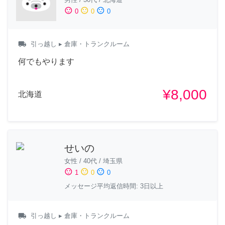
sentiment_satisfied
sentiment_neutral
sentiment_dissatisfied
0
0
0
local_shipping
引っ越し
▸ 倉庫・トランクルーム
何でもやります
¥8,000
北海道
せいの
女性
/
40代
/
埼玉県
sentiment_satisfied
sentiment_neutral
sentiment_dissatisfied
1
0
0
メッセージ平均返信時間: 3日以上
local_shipping
引っ越し
▸ 倉庫・トランクルーム