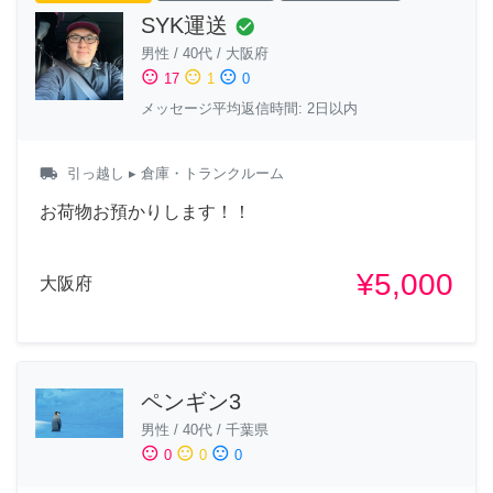
SYK運送
check_circle
男性
/
40代
/
大阪府
sentiment_satisfied
sentiment_neutral
sentiment_dissatisfied
17
1
0
メッセージ平均返信時間: 2日以内
local_shipping
引っ越し
▸ 倉庫・トランクルーム
お荷物お預かりします！！
¥5,000
大阪府
ペンギン3
男性
/
40代
/
千葉県
sentiment_satisfied
sentiment_neutral
sentiment_dissatisfied
0
0
0