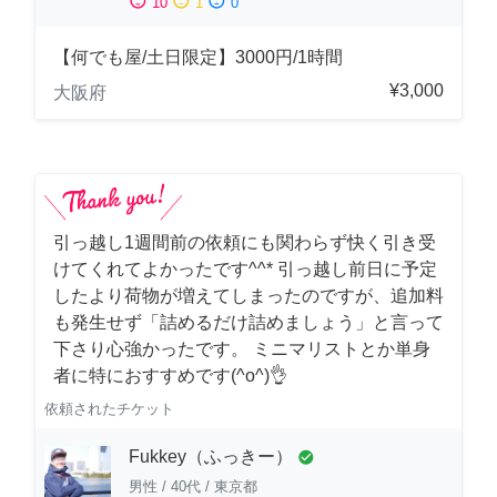
sentiment_satisfied
sentiment_neutral
sentiment_dissatisfied
10
1
0
【何でも屋/土日限定】3000円/1時間
¥3,000
大阪府
引っ越し1週間前の依頼にも関わらず快く引き受
けてくれてよかったです^^* 引っ越し前日に予定
したより荷物が増えてしまったのですが、追加料
も発生せず「詰めるだけ詰めましょう」と言って
下さり心強かったです。 ミニマリストとか単身
者に特におすすめです(^o^)👌
依頼されたチケット
Fukkey（ふっきー）
check_circle
男性
/
40代
/
東京都