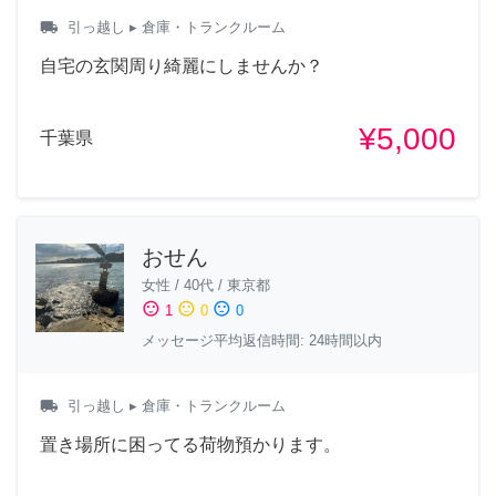
local_shipping
引っ越し
▸ 倉庫・トランクルーム
自宅の玄関周り綺麗にしませんか？
¥5,000
千葉県
おせん
女性
/
40代
/
東京都
sentiment_satisfied
sentiment_neutral
sentiment_dissatisfied
1
0
0
メッセージ平均返信時間: 24時間以内
local_shipping
引っ越し
▸ 倉庫・トランクルーム
置き場所に困ってる荷物預かります。