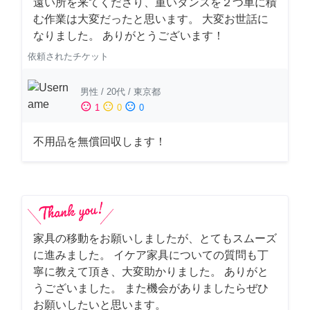
遠い所を来てくださり、重いタンスを２つ車に積
む作業は大変だったと思います。 大変お世話に
なりました。 ありがとうございます！
依頼されたチケット
男性
/
20代
/
東京都
sentiment_satisfied
sentiment_neutral
sentiment_dissatisfied
1
0
0
不用品を無償回収します！
家具の移動をお願いしましたが、とてもスムーズ
に進みました。 イケア家具についての質問も丁
寧に教えて頂き、大変助かりました。 ありがと
うございました。 また機会がありましたらぜひ
お願いしたいと思います。