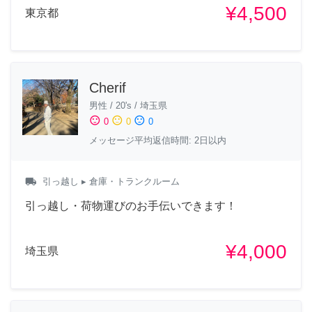
¥4,500
東京都
Cherif
男性
/
20's
/
埼玉県
sentiment_satisfied
sentiment_neutral
sentiment_dissatisfied
0
0
0
メッセージ平均返信時間: 2日以内
local_shipping
引っ越し
▸ 倉庫・トランクルーム
引っ越し・荷物運びのお手伝いできます！
¥4,000
埼玉県