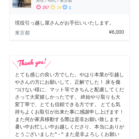
男性
/
40代
/
東京都
sentiment_satisfied
sentiment_neutral
sentiment_dissatisfied
257
14
1
現役引っ越し屋さんがお手伝いいたします。
¥6,000
東京都
とても感じの良い方でした。やはり本業が引越し
やさんの方にお願いして、正解でした！ 床を傷
つけない様に、マット等できちんと配慮してくだ
さって大変嬉しかったです。 終始やり取りも大
変丁寧で、とても信頼できる方です。 とても気
持ちよくお取引が出来た事に感謝申し上げます！
また何か家具移動する際は是非お願い致します。
暑い中お忙しい中お越しくださり、本当にありが
とうございました^ - ^ また是非よろしくお願い