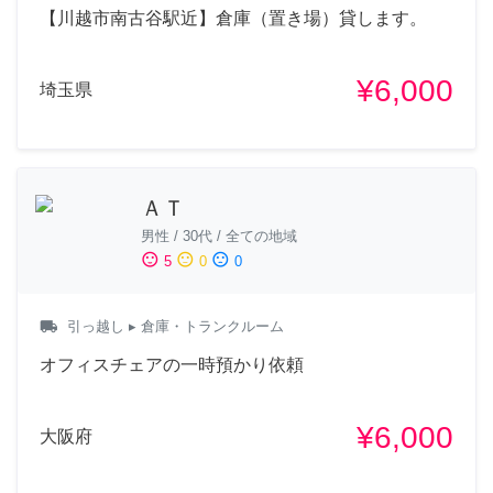
【川越市南古谷駅近】倉庫（置き場）貸します。
¥6,000
埼玉県
ＡＴ
男性
/
30代
/
全ての地域
sentiment_satisfied
sentiment_neutral
sentiment_dissatisfied
5
0
0
local_shipping
引っ越し
▸ 倉庫・トランクルーム
オフィスチェアの一時預かり依頼
¥6,000
大阪府