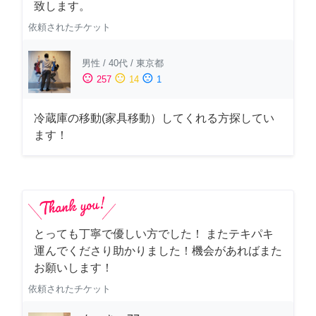
致します。
依頼されたチケット
男性
/
40代
/
東京都
sentiment_satisfied
sentiment_neutral
sentiment_dissatisfied
257
14
1
冷蔵庫の移動(家具移動）してくれる方探してい
ます！
とっても丁寧で優しい方でした！ またテキパキ
運んでくださり助かりました！機会があればまた
お願いします！
依頼されたチケット