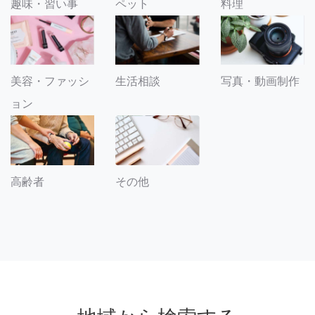
趣味・習い事
ペット
料理
美容・ファッシ
生活相談
写真・動画制作
ョン
その他
高齢者