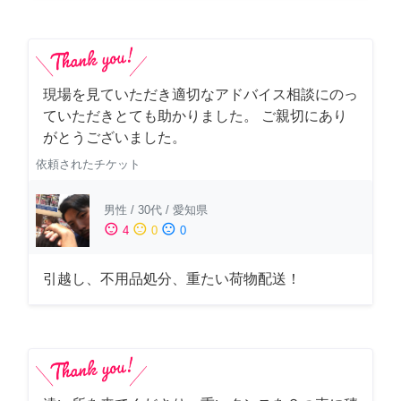
現場を見ていただき適切なアドバイス相談にのっ
ていただきとても助かりました。 ご親切にあり
がとうございました。
依頼されたチケット
男性
/
30代
/
愛知県
sentiment_satisfied
sentiment_neutral
sentiment_dissatisfied
4
0
0
引越し、不用品処分、重たい荷物配送！