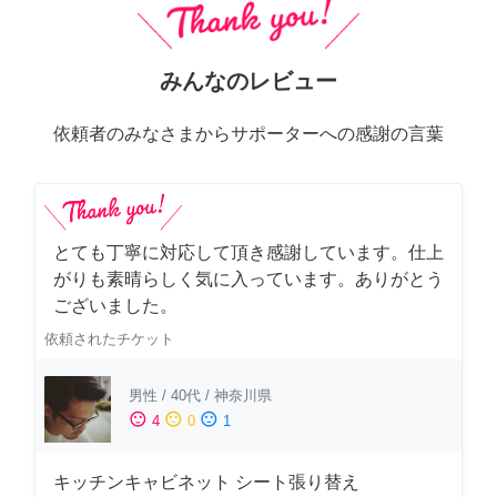
みんなのレビュー
依頼者のみなさまからサポーターへの感謝の言葉
とても丁寧に対応して頂き感謝しています。仕上
がりも素晴らしく気に入っています。ありがとう
ございました。
依頼されたチケット
男性
/
40代
/
神奈川県
sentiment_satisfied
sentiment_neutral
sentiment_dissatisfied
4
0
1
キッチンキャビネット シート張り替え