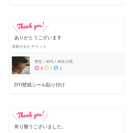
ありがとうございます
依頼されたチケット
男性
/
40代
/
神奈川県
sentiment_satisfied
sentiment_neutral
sentiment_dissatisfied
4
0
1
DYI壁紙シール貼り付け
有り難うございました。