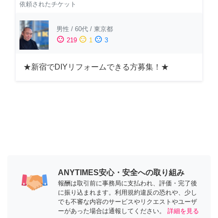
依頼されたチケット
男性
/
60代
/
東京都
sentiment_satisfied
sentiment_neutral
sentiment_dissatisfied
219
1
3
★新宿でDIYリフォームできる方募集！★
ANYTIMES安心・安全への取り組み
報酬は取引前に事務局に支払われ、評価・完了後
に振り込まれます。利用規約違反の恐れや、少し
でも不審な内容のサービスやリクエストやユーザ
ーがあった場合は通報してください。
詳細を見る