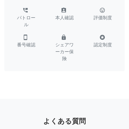
perm_phone_msg
assignment_ind
tag_faces
パトロー
本人確認
評価制度
ル
smartphone
lock
stars
番号確認
シェアワ
認定制度
ーカー保
険
よくある質問