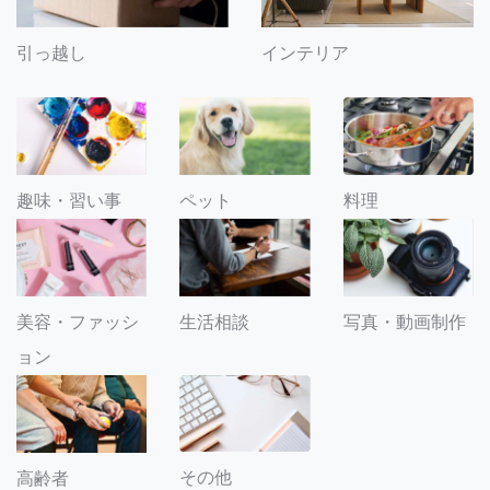
引っ越し
インテリア
趣味・習い事
ペット
料理
美容・ファッシ
生活相談
写真・動画制作
ョン
その他
高齢者