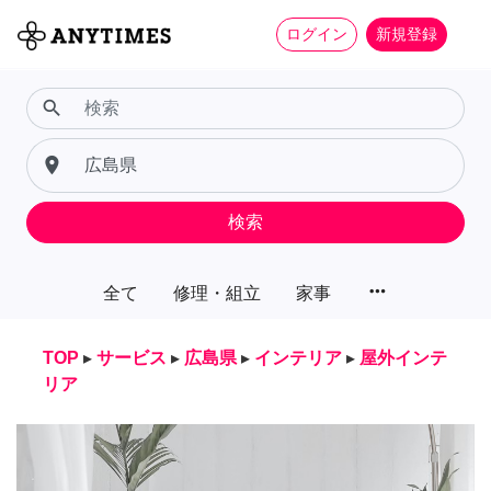
ログイン
新規登録
search
place
検索
more_horiz
全て
修理・組立
家事
TOP
▸
サービス
▸
広島県
▸
インテリア
▸
屋外インテ
リア