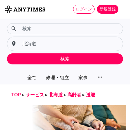
ログイン
新規登録
search
place
検索
more_horiz
全て
修理・組立
家事
TOP
▸
サービス
▸
北海道
▸
高齢者
▸
送迎