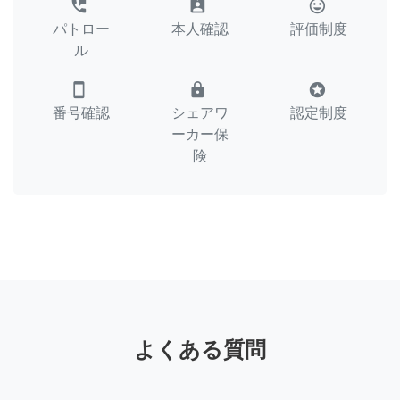
perm_phone_msg
assignment_ind
tag_faces
パトロー
本人確認
評価制度
ル
smartphone
lock
stars
番号確認
シェアワ
認定制度
ーカー保
険
よくある質問