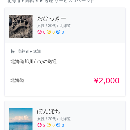
北海道
▸ 高齢者
▸ 送迎
サービス
1ページ目
おひっきー
男性
/
30代
/
北海道
sentiment_satisfied
sentiment_neutral
sentiment_dissatisfied
0
0
0
escalator_warning
高齢者
▸ 送迎
北海道旭川市での送迎
¥2,000
北海道
ぽんぽち
女性
/
20代
/
北海道
sentiment_satisfied
sentiment_neutral
sentiment_dissatisfied
2
0
0