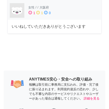
女性
/
/
大阪府
sentiment_satisfied
sentiment_neutral
sentiment_dissatisfied
1
1
0
いいねしていただきありがとうございます
ANYTIMES安心・安全への取り組み
報酬は取引前に事務局に支払われ、評価・完了後
に振り込まれます。利用規約違反の恐れや、少し
でも不審な内容のサービスやリクエストやユーザ
ーがあった場合は通報してください。
詳細を見る