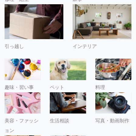
引っ越し
インテリア
趣味・習い事
ペット
料理
美容・ファッシ
生活相談
写真・動画制作
ョン