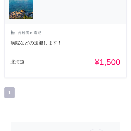
escalator_warning
高齢者
▸ 送迎
病院などの送迎します！
¥1,500
北海道
1