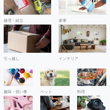
修理・組立
家事
引っ越し
インテリア
趣味・習い事
ペット
料理