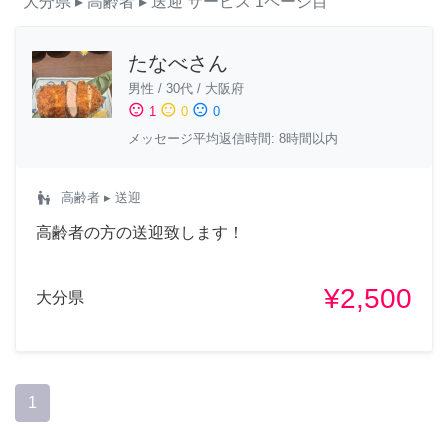
大分県
▸ 高齢者
▸ 送迎
サービス
1ページ目
たなべさん
男性
/
30代
/
大阪府
sentiment_satisfied
sentiment_neutral
sentiment_dissatisfied
1
0
0
メッセージ平均返信時間: 8時間以内
escalator_warning
高齢者
▸ 送迎
高齢者の方の送迎致します！
¥2,500
大分県
1