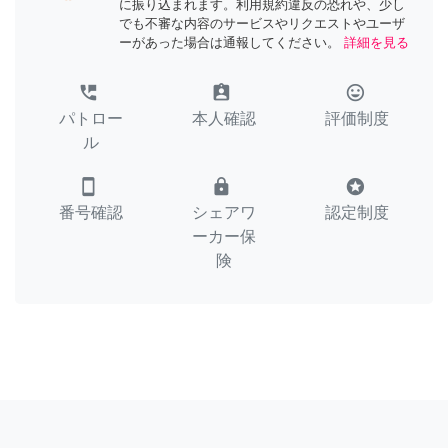
に振り込まれます。利用規約違反の恐れや、少し
でも不審な内容のサービスやリクエストやユーザ
ーがあった場合は通報してください。
詳細を見る
perm_phone_msg
assignment_ind
tag_faces
パトロー
本人確認
評価制度
ル
smartphone
lock
stars
番号確認
シェアワ
認定制度
ーカー保
険