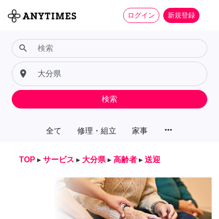
ログイン
新規登録
search
place
検索
more_horiz
全て
修理・組立
家事
TOP
▸
サービス
▸
大分県
▸
高齢者
▸
送迎